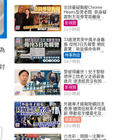
佘詩曼疑胸壓Chrome
Hearts型男老闆 俯身疑
跟對方背脊零距離接觸
網民驚呼：企側邊唔
影視圈
得？
11小時前
33歲港男突中風半身癱
瘓 母拖3日先報警 網民
震驚：執返條命係神蹟
為
自爆2個惡習｜Juicy叮
時事熱話
19小時前
討
黎彼得離世丨兒子黎樹
德停工陪老父走過最後
歲月 澄清經濟沒有困
難：傳聞有誇張成份
影視圈
02:44
10小時前
外籍專才據報陸續回流
香港 鍾情低稅率不惜減
薪 帶動寫字樓豪宅及學
位競爭「香港已重現生
商業創科
機」
13小時前
六合彩︱頭獎一注獨中