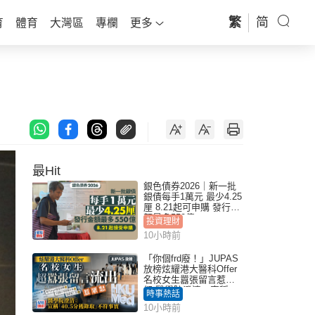
繁
简
育
體育
大灣區
專欄
更多
最Hit
銀色債券2026｜新一批
銀債每手1萬元 最少4.25
厘 8.21起可申購 發行金
額最多550億
投資理財
10小時前
「你個frd廢！」JUPAS
放榜炫耀港大醫科Offer
名校女生囂張留言惹眾
怒 醫學院澄清：宣稱
時事熱話
「40.5分獲錄取」不符事
10小時前
實｜Juicy叮