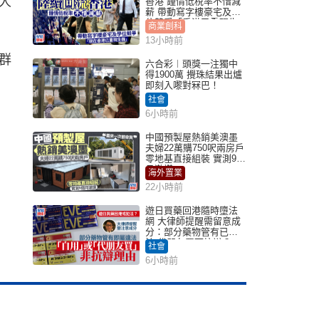
人
香港 鍾情低稅率不惜減
薪 帶動寫字樓豪宅及學
位競爭「香港已重現生
商業創科
機」
13小時前
群
六合彩︱頭獎一注獨中
得1900萬 攪珠結果出爐
即刻入嚟對冧巴！
社會
6小時前
中國預製屋熱銷美澳墨
夫婦22萬購750呎兩房戶
零地基直接組裝 實測9個
月激讚
海外置業
22小時前
遊日買藥回港隨時墮法
網 大律師提醒需留意成
分：部分藥物管有已違
法 代朋友買可抗辯？
社會
6小時前