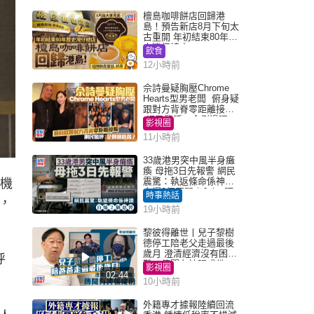
檀島咖啡餅店回歸港
島！預告新店8月下旬太
古重開 年初結束80年歷
史灣仔總店
飲食
12小時前
佘詩曼疑胸壓Chrome
Hearts型男老闆 俯身疑
跟對方背脊零距離接觸
網民驚呼：企側邊唔
影視圈
得？
11小時前
33歲港男突中風半身癱
瘓 母拖3日先報警 網民
震驚：執返條命係神蹟
大機
自爆2個惡習｜Juicy叮
時事熱話
，
19小時前
黎彼得離世丨兒子黎樹
德停工陪老父走過最後
歲月 澄清經濟沒有困
呼
難：傳聞有誇張成份
影視圈
02:44
10小時前
外籍專才據報陸續回流