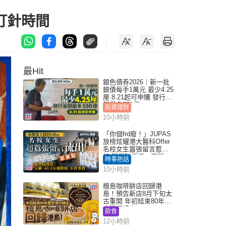
打針時間
最Hit
銀色債券2026｜新一批
銀債每手1萬元 最少4.25
厘 8.21起可申購 發行金
額最多550億
投資理財
10小時前
「你個frd廢！」JUPAS
放榜炫耀港大醫科Offer
名校女生囂張留言惹眾
怒 醫學院澄清：宣稱
時事熱話
「40.5分獲錄取」不符事
10小時前
實｜Juicy叮
檀島咖啡餅店回歸港
島！預告新店8月下旬太
古重開 年初結束80年歷
史灣仔總店
飲食
12小時前