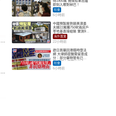
得1900萬 攪珠結果出爐
即刻入嚟對冧巴！
社會
6小時前
中國預製屋熱銷美澳墨
夫婦22萬購750呎兩房戶
零地基直接組裝 實測9個
月激讚
海外置業
22小時前
遊日買藥回港隨時墮法
網 大律師提醒需留意成
分：部分藥物管有已違
法 代朋友買可抗辯？
社會
6小時前