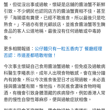
蟹，但從沒出事或過敏，懷疑是店舖的醬油蟹不新鮮
引致。不少網民也認同店方的醬油蟹賣相不佳，甚至
乎「海腸還有糞便，已經不敢進食。所以最後只是吃
熟食。」不過亦有曾光顧該店，並進食醬油蟹等生醃
食品的客人公道地稱，最後沒有任何過敏或中毒跡
象。
更多相關報道：
公仔麵只有一粒五香肉丁 餐廳經理
否認：市道差都唔敢咁做！
今次事主懷疑自己食用醬油蟹過敏，但免疫及過敏病
科醫生李曦表示，成年人出現食物敏感，會在幾分鐘
內有跡象，所以今次進食後翌日才出現過敏，未必直
接與醬油蟹有關。惟他指，市民進食濃味食物時喝
酒，有機會引致身體潛藏的疾病發作，例如香港人常
患的慢性自發性蕁麻疹，便與過敏症狀相像。