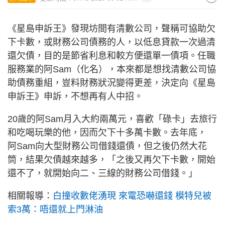
《星島申訴王》發現坊間有清數公司，聲稱可協助欠
下卡數，或財務公司債務的人，以低息貸款一次過清
還欠債，目的是節省利息和較方便還單一債項。任職
服務業的阿Sam（化名），本來都是想找清數公司協
助債務重組，豈料財務狀況變得更差，決定向《星島
申訴王》申訴，不想再有人中招。
20歲的阿Sam月入大約兩萬元，喜歡「碌卡」去旅行
和吃喝玩樂的他，因而欠下十多萬卡數。去年底，
阿Sam向大型財務公司借錢還債，但之後仍然大花
筒，結果欠債越來越多，「之後又再欠下卡數，開始
還不了，就開始向二、三線的財務公司借錢。」
相關報導：
白撞收數佬湧現 來電恐嚇還錢 模特兒被
索3萬：唔還就上門淋油