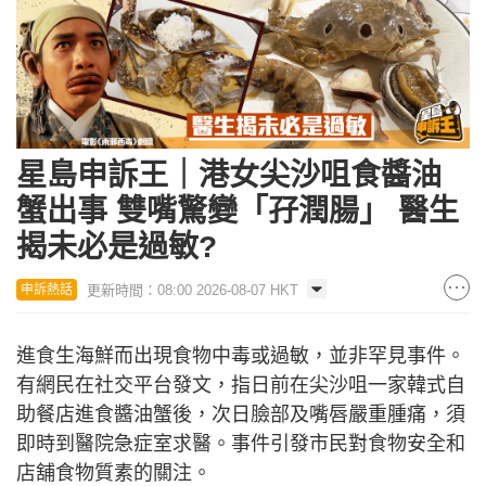
星島申訴王｜港女尖沙咀食醬油
蟹出事 雙嘴驚變「孖潤腸」 醫生
揭未必是過敏?
更新時間：08:00 2026-08-07 HKT
申訴熱話
進食生海鮮而出現食物中毒或過敏，並非罕見事件。
有網民在社交平台發文，指日前在尖沙咀一家韓式自
助餐店進食醬油蟹後，次日臉部及嘴唇嚴重腫痛，須
即時到醫院急症室求醫。事件引發市民對食物安全和
店舖食物質素的關注。