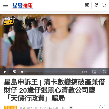
繁
简
Remaining
-
5:04
Loaded
:
Play
Unmute
Picture-
Full
10.58%
in-
Picture
Time
星島申訴王 | 清卡數變搞破產兼借
財仔 20歲仔遇黑心清數公司墮
「天價行政費」騙局
更新時間：07:45 2026-06-01 HKT
放蛇直擊