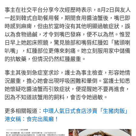
事主在社交平台分享今次經歷時表示，8月2日與友人
一起到韓式自助餐用餐，期間食用醬油蟹後，嘴巴即
時感到麻痺，但由於當時沒有其他明顯過敏症狀，誤
以為食物過鹹，才令到嘴巴發麻，便不以為然。惟翌
日早上她起床照鏡，驚見臉部和嘴唇紅腫如「豬頭喇
叭嘴」，紅腫部位更傳來刺痛。她立刻服用家中儲備
的抗敏藥，但情況仍然紅腫嚴重。
事主其後到急症室求診，護士為事主檢查，形容她情
況嚴重，擔心她會出現呼吸困難和暈倒。當護士知悉
她懷疑吃醬油蟹而引致症狀，便提醒她不要再進食，
因為不知道該蟹用的飼料，會否令她過敏。
更多相關報道：
中環人氣日式食店涉賣「生豬肉飯」
港女稱：食完出風癩！