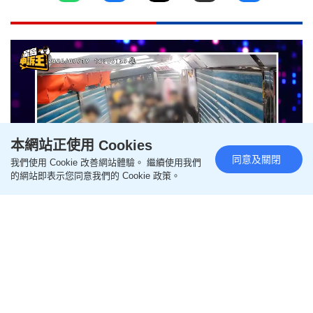
本網站正使用 Cookies
同意及關閉
我們使用 Cookie 改善網站體驗。 繼續使用我們
的網站即表示您同意我們的 Cookie 政策。
Remaining
-
2:44
Loaded
:
Pause
Unmute
Picture-
Fullscr
18.22%
in-
Picture
星島申訴王 | 葵廣冰糖葫蘆店 召
Time
集童黨「走數」 警員加強巡邏 食
街秩序復常
更新時間：20:28 2026-08-06 HKT
申訴熱話