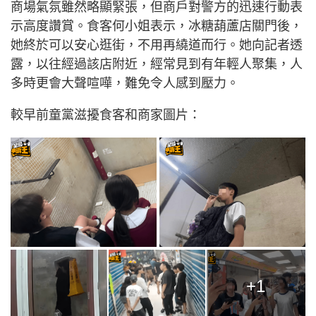
商場氣氛雖然略顯緊張，但商戶對警方的迅速行動表
示高度讚賞。食客何小姐表示，冰糖葫蘆店關門後，
她終於可以安心逛街，不用再繞道而行。她向記者透
露，以往經過該店附近，經常見到有年輕人聚集，人
多時更會大聲喧嘩，難免令人感到壓力。
較早前童黨滋擾食客和商家圖片：
+1