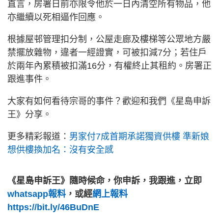
直言，房署日前亦限令他於一日內清空所有物品，他
亦繼續以死相逼作回應。
根據屋邨管理扣分制，公屋走廊及樓梯等公眾地方嚴
禁擺放雜物，違者一經證實，可被扣減7分；若住戶
於兩年內累積被扣滿16分，有權終止其租約。房署正
跟進事件。
大家有如何看待宗哥的事件？歡迎和我們《星島申訴
王》分享。
更多精彩報道：
男家付7成首期承諾獨資供樓 準新娘
想供樓換加名：沒有安全感
《星島申訴王》隨時候命，你申訴，我跟進，立即
whatsapp報料
，或經
網上報料
https://bit.ly/46BuDnE