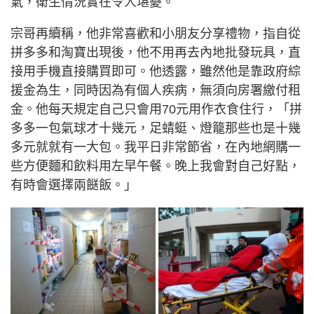
氣，衛生情況實在令人堪憂。
宗哥再續稱，他非常喜歡和小朋友分享禮物，指自從
拼多多和淘寶出現後，他不用再去內地批發玩具，直
接用手機直接購買即可。他透露，雖然他是靠政府綜
援金為生，同時因為有個人疾病，無須向房署繳付租
金。他每天規定自己只會用70元用作衣食住行，「拼
多多一包氣球才十幾元，足蜻蜓、燈籠那些也是十幾
多元就就有一大包。我平日非常節省，在內地網購一
些方便麵和飲料用左早午餐。晚上我會對自己好點，
有時會選擇兩餸飯。」