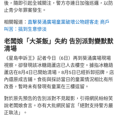
後，隨即引起全城關注，警方亦連日加強巡邏，以防
止青少年罪案發生。
相關報道：
直擊葵涌廣場童黨破壞公物趕客走 商戶
叫苦：搞到生意慘淡
老闆娘「大茶飯」失約 告別派對變默默
清場
《星島申訴王》記者今日（6日）再到葵涌廣場現場
視察，卻發現該冰糖葫蘆店已人去樓空。據指冰糖葫
蘆店在8月4日已開始清場，8月5日已經拆卸招牌，店
內還原成吉鋪。食街與採訪當日的童黨情況相比有所
改善，暫時未有發現有童黨在三樓逗留。
對於原先預告的告別派對不見蹤影，引得網民紛紛笑
說老闆娘食言。亦有大批網民留言「絕對支持警方嚴
正執法」。