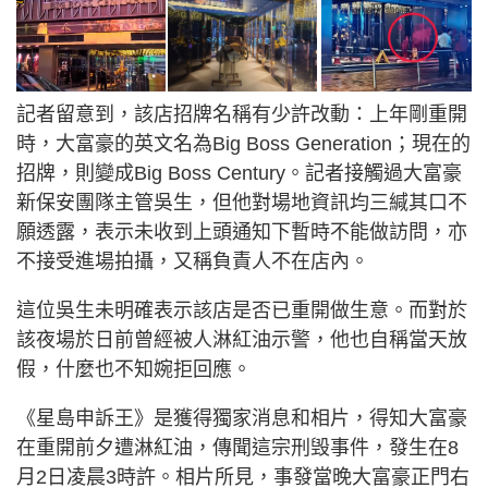
記者留意到，該店招牌名稱有少許改動：上年剛重開
時，大富豪的英文名為Big Boss Generation；現在的
招牌，則變成Big Boss Century。記者接觸過大富豪
新保安團隊主管吳生，但他對場地資訊均三緘其口不
願透露，表示未收到上頭通知下暫時不能做訪問，亦
不接受進場拍攝，又稱負責人不在店內。
這位吳生未明確表示該店是否已重開做生意。而對於
該夜場於日前曾經被人淋紅油示警，他也自稱當天放
假，什麼也不知婉拒回應。
《星島申訴王》是獲得獨家消息和相片，得知大富豪
在重開前夕遭淋紅油，傳聞這宗刑毁事件，發生在8
月2日凌晨3時許。相片所見，事發當晚大富豪正門右