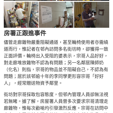
+1
房署正跟進事件
儘管走廊雜物嚴重阻礙通道，甚至輪椅使用者亦需繞
道而行，惟記者在邨內訪問多名街坊時，卻獲得一致
正面評價。輪椅出入受阻的婆表示，宗哥人品好好，
對走廊堆放雜物不認為有問題；另一名鄰居陳師奶
（化名）則指，宗哥的物品並不阻礙自己，不認為有
問題；居於該邨逾十年的李同學更形容宗哥「好好
人」，經常贈送物資予鄰里。
街坊對宗哥採取包容態度，但邨內管理人員卻無法視
若無睹。據了解，房屋署人員曾多次要求宗哥清理走
廊雜物，惟每次勸喻均引發激烈反應。宗哥在訪問中