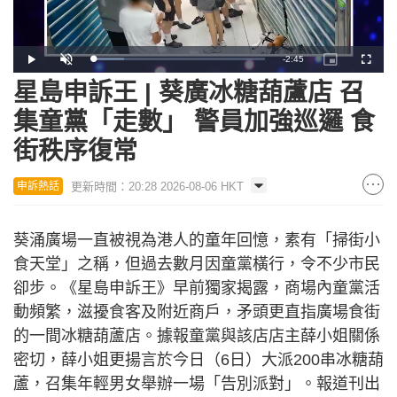
Remaining
-
2:45
Loaded
:
Play
Unmute
Picture-
Fullscr
18.22%
in-
Picture
星島申訴王 | 葵廣冰糖葫蘆店 召
Time
集童黨「走數」 警員加強巡邏 食
街秩序復常
更新時間：20:28 2026-08-06 HKT
申訴熱話
葵涌廣場一直被視為港人的童年回憶，素有「掃街小
食天堂」之稱，但過去數月因童黨橫行，令不少市民
卻步。《星島申訴王》早前獨家揭露，商場內童黨活
動頻繁，滋擾食客及附近商戶，矛頭更直指廣場食街
的一間冰糖葫蘆店。據報童黨與該店店主薛小姐關係
密切，薛小姐更揚言於今日（6日）大派200串冰糖葫
蘆，召集年輕男女舉辦一場「告別派對」。報道刊出