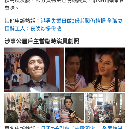
積高度及腰，部分貨物更已明顯變質，散發出陣陣酸
臭味。
其他申訴熱話：
港男失業日做3份兼職仍拮据 全職妻
拒辭工人：夜晚炒多份散
涉事公屋戶主當臨時演員劇照