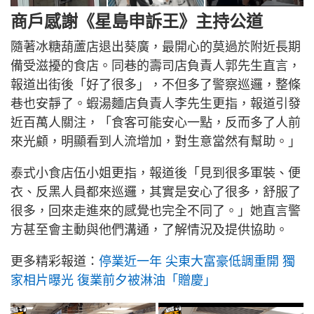
商戶感謝《星島申訴王》主持公道
隨著冰糖葫蘆店退出葵廣，最開心的莫過於附近長期
備受滋擾的食店。同巷的壽司店負責人郭先生直言，
報道出街後「好了很多」，不但多了警察巡邏，整條
巷也安靜了。蝦湯麵店負責人李先生更指，報道引發
近百萬人關注，「食客可能安心一點，反而多了人前
來光顧，明顯看到人流增加，對生意當然有幫助。」
泰式小食店伍小姐更指，報道後「見到很多軍裝、便
衣、反黑人員都來巡邏，其實是安心了很多，舒服了
很多，回來走進來的感覺也完全不同了。」她直言警
方甚至會主動與他們溝通，了解情況及提供協助。
更多精彩報道：
停業近一年 尖東大富豪低調重開 獨
家相片曝光 復業前夕被淋油「贈慶」