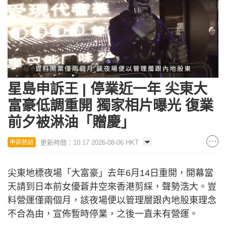
Loaded
:
Unmute
23.22%
星島申訴王 | 停業近一年 尖東大
富豪低調重開 獨家相片曝光 復業
前夕被淋油「贈慶」
更新時間：10:17 2026-08-06 HKT
申訴熱話
尖東地標夜場「大富豪」去年6月14日重開，開幕當
天請到日本前女優蒼井空來香港剪綵，聲勢浩大。豈
料營運僅兩個月，該夜場便以管理層跟內地股東理念
不合為由，宣佈暫時停業，之後一直未有營運。