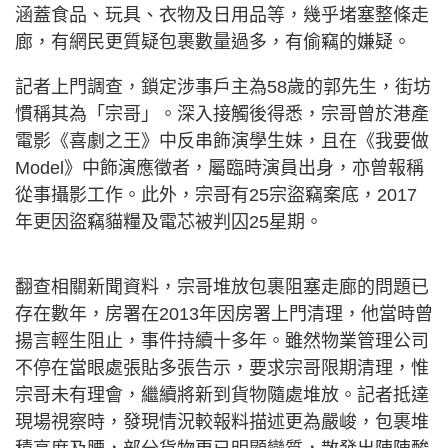
涵蓋食品、玩具、衣物及日用品等，幾乎堵塞整條走
廊，有網民更質疑包裹數量過多，有偷竊的嫌疑。
記者上門調查，鎖定涉事戶主為58歲的郭先生，街坊
慣稱其為「宗哥」。深入接觸後得悉，宗哥曾於港產
電影《喜劇之王》中反串飾演學生妹，且在《我要做
Model》中飾演應徵者，屬臨時演員出身，亦曾報稱
從事攝影工作。此外，宗哥有25宗盜竊案底，2017
年更因盜竊貓糧及電芯被判囚25星期。
翻查相關新聞資料，宗哥堆放包裹阻塞走廊的問題已
存在數年，房署在2013年因房署上門清理，他當時曾
揚言輕生阻止，事件持續十多年。雖然物業管理公司
不停在當眼處張貼多張告示，要求宗哥限期清理，惟
宗哥未有理會，繼續將新到貨物隨處堆放。記者抵達
現場視察時，發現情況較報料描述更為嚴峻，包裹堆