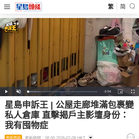
繁
简
Remaining
-
3:54
Loaded
:
Play
Unmute
Picture-
Full
16.64%
in-
Picture
Time
星島申訴王 | 公屋走廊堆滿包裹變
私人倉庫 直擊揭戶主影壇身份：
我有囤物症
更新時間：08:00 2026-07-08 HKT
申訴熱話