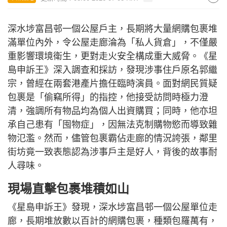
深水埗富昌邨一個公屋戶主，長期將大量網購包裹堆
滿單位內外，令公屋走廊淪為「私人貨倉」，不僅嚴
重影響環境衛生，更對走火安全構成重大威脅。《星
島申訴王》深入調查和採訪，發現涉事住戶原名郭繼
宗，曾經在兩套港產片擔任臨時演員。面對網民質疑
包裹是「偷竊所得」的指控，他接受訪問時極力澄
清，強調所有物品均為個人出資購買；同時，他亦坦
承自己患有「囤物症」，因無法克制購物慾而導致雜
物氾濫。然而，儘管包裹霸佔走廊的情況誇張，鄰里
街坊竟一致表態認為涉事戶主是好人，背後的故事耐
人尋味。
現場直擊包裹堆積如山
《星島申訴王》發現，深水埗富昌邨一個公屋單位走
廊，長期堆放數以百計的網購包裹，種類包羅萬有，