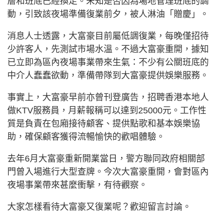
層和班底已經換走。未知是否因為場地管理班底的調
動，引致該夜場準備復業前夕，被人淋油「贈慶」。
消息人士透露，大富豪目前屬低調復業，每晚僅招待
少許客人，先測試市場水溫。不過大富豪重開，據知
已立即為區內夜場事業帶來生氣：不少有公關班底的
中介人蠢蠢欲動，準備帶隊到大富豪提供娛樂服務。
事實上，大富豪早前亦曾刊登廣告，招聘香港本地人
做KTV服務員，月薪報稱可以達到25000元。工作性
質是負責在包廂接待顧客、提供點歌和基本娛樂協
助，確保顧客獲得流暢愉快的歡唱體驗。
去年6月大富豪重新開業當日，警方聯同政府相關部
門曾入場進行大型查牌。今次大富豪重開，會對區內
夜場事業帶來甚麼衝擊，有待觀察。
大家怎樣看待大富豪又復業呢？歡迎留言討論。