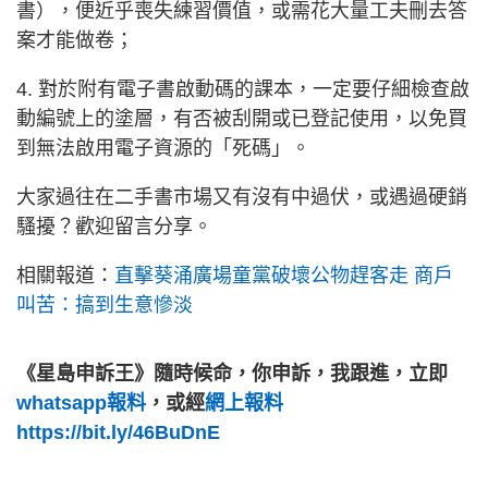
書），便近乎喪失練習價值，或需花大量工夫刪去答
案才能做卷；
4. 對於附有電子書啟動碼的課本，一定要仔細檢查啟
動編號上的塗層，有否被刮開或已登記使用，以免買
到無法啟用電子資源的「死碼」。
大家過往在二手書市場又有沒有中過伏，或遇過硬銷
騷擾？歡迎留言分享。
相關報道：
直擊葵涌廣場童黨破壞公物趕客走 商戶
叫苦：搞到生意慘淡
《星島申訴王》隨時候命，你申訴，我跟進，立即
whatsapp報料
，或經
網上報料
https://bit.ly/46BuDnE