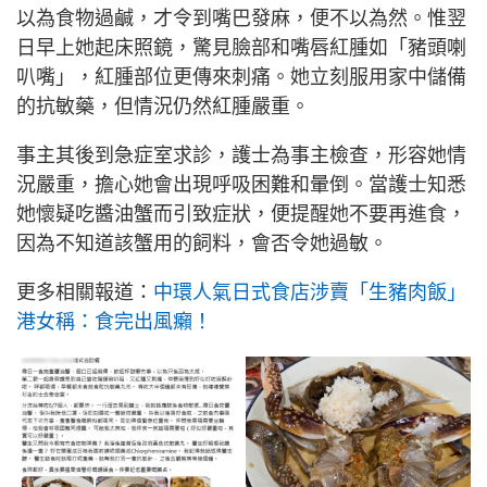
以為食物過鹹，才令到嘴巴發麻，便不以為然。惟翌
日早上她起床照鏡，驚見臉部和嘴唇紅腫如「豬頭喇
叭嘴」，紅腫部位更傳來刺痛。她立刻服用家中儲備
的抗敏藥，但情況仍然紅腫嚴重。
事主其後到急症室求診，護士為事主檢查，形容她情
況嚴重，擔心她會出現呼吸困難和暈倒。當護士知悉
她懷疑吃醬油蟹而引致症狀，便提醒她不要再進食，
因為不知道該蟹用的飼料，會否令她過敏。
更多相關報道：
中環人氣日式食店涉賣「生豬肉飯」
港女稱：食完出風癩！