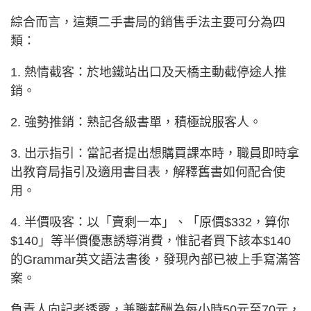
綜合而言，這類二手書局的銷售手法主要可分為四
類：
1. 熱情截客：於地鐵站出口及天橋主動截停途人推
銷。
2. 強勢推銷：熟記各級書單，積極說服客人。
3. 出示指引：當記者提出想購買課本時，職員即時拿
出教育局指引及適用書目表，解釋舊書如何配合使
用。
4. 半價吸客：以「賣剩一本」、「原價$332，算你
$140」等半價優惠誘導消費，惟記者買下該本$140
的Grammar英文語法書後，發現內部已被上手寫滿答
案。
負責人向記者透露，兼職薪酬為每小時50元至70元，