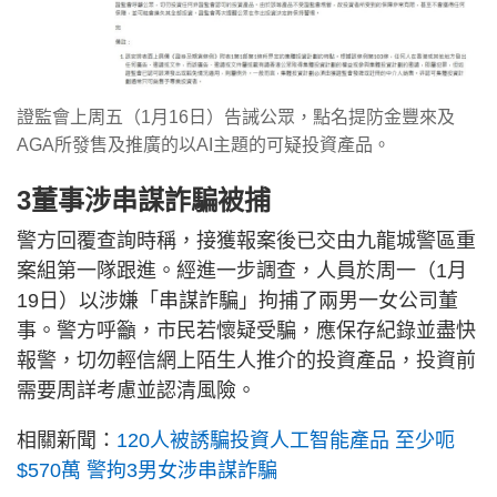
證監會上周五（1月16日）告誡公眾，點名提防金豐來及
AGA所發售及推廣的以AI主題的可疑投資產品。
3董事涉串謀詐騙被捕
警方回覆查詢時稱，接獲報案後已交由九龍城警區重
案組第一隊跟進。經進一步調查，人員於周一（1月
19日）以涉嫌「串謀詐騙」拘捕了兩男一女公司董
事。警方呼籲，市民若懷疑受騙，應保存紀錄並盡快
報警，切勿輕信網上陌生人推介的投資產品，投資前
需要周詳考慮並認清風險。
相關新聞：
120人被誘騙投資人工智能產品 至少呃
$570萬 警拘3男女涉串謀詐騙