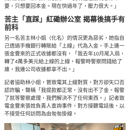
要，只想要回本金。現在快過年了，壓力很大。」
苦主「直踩」紅磡辦公室 揭幕後搞手有
前科
另一名苦主林小姐（化名）的情況更為惡劣，她指自
己透過手機銀行轉賬給「上線」代為入金，手上連一
張金豐來的正式收據都沒有，「我去年10月尾入局，
轉了4萬多美元給上線的上線，報警時警察問錢給了
誰，我連公司收據都拿不出。」
記者協助林小姐，曾致電其上線對質，對方卻矢口否
認詐騙，聲稱「我提款都正常，沒有出不了金。報警
了就等警察處理，我們解決不了任何東西。」記者致
電金豐來張姓負責人查詢事件，對方接聽電話後，以
不接受任何訪問為由匆匆掛線。