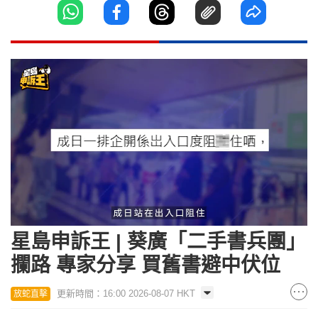
Loaded
:
Unmute
17.21%
星島申訴王 | 葵廣「二手書兵團」
攔路 專家分享 買舊書避中伏位
更新時間：16:00 2026-08-07 HKT
放蛇直擊