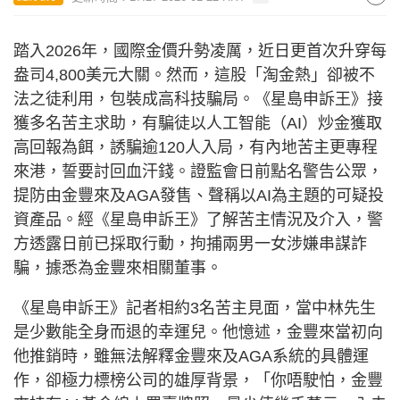
踏入2026年，國際金價升勢凌厲，近日更首次升穿每
盎司4,800美元大關。然而，這股「淘金熱」卻被不
法之徒利用，包裝成高科技騙局。《星島申訴王》接
獲多名苦主求助，有騙徒以人工智能（AI）炒金獲取
高回報為餌，誘騙逾120人入局，有內地苦主更專程
來港，誓要討回血汗錢。證監會日前點名警告公眾，
提防由金豐來及AGA發售、聲稱以AI為主題的可疑投
資產品。經《星島申訴王》了解苦主情況及介入，警
方透露日前已採取行動，拘捕兩男一女涉嫌串謀詐
騙，據悉為金豐來相關董事。
《星島申訴王》記者相約3名苦主見面，當中林先生
是少數能全身而退的幸運兒。他憶述，金豐來當初向
他推銷時，雖無法解釋金豐來及AGA系統的具體運
作，卻極力標榜公司的雄厚背景，「你唔駛怕，金豐