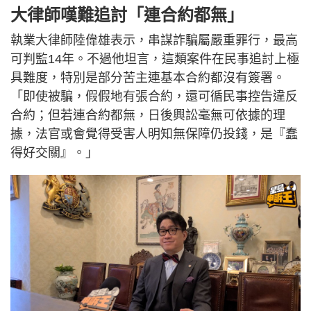
大律師嘆難追討「連合約都無」
執業大律師陸偉雄表示，串謀詐騙屬嚴重罪行，最高
可判監14年。不過他坦言，這類案件在民事追討上極
具難度，特別是部分苦主連基本合約都沒有簽署。
「即使被騙，假假地有張合約，還可循民事控告違反
合約；但若連合約都無，日後興訟毫無可依據的理
據，法官或會覺得受害人明知無保障仍投錢，是『蠢
得好交關』。」