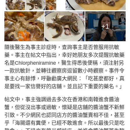
+1
隨後醫生為事主診症時，查詢事主是否曾服用抗敏
藥。事主在帖文中指出，幸好她朋友多次提醒抗敏藥
名是Chlorpheniramine，醫生得悉後便稱，須注射另
一款抗敏針，並轉往觀察房逗留數小時觀察。事件令
事主心有餘悸，呼籲勸廣大網民：「吃甚麼都好，真
是要找一家信譽好的店舖。並且記下重要的藥名。」
帖文中，事主強調過去多次在香港和南韓進食醬油
蟹，但從沒出事或過敏，懷疑是店舖的醬油蟹不新鮮
引致。不少網民也認同店方的醬油蟹賣相不佳，甚至
乎「海腸還有糞便，已經不敢進食。所以最後只是吃