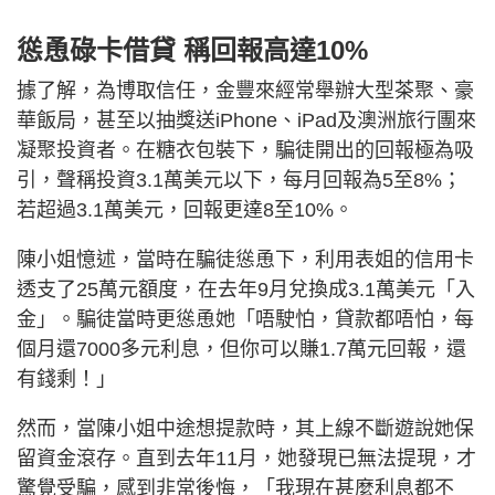
慫恿碌卡借貸 稱回報高達10%
據了解，為博取信任，金豐來經常舉辦大型茶聚、豪
華飯局，甚至以抽獎送iPhone、iPad及澳洲旅行團來
凝聚投資者。在糖衣包裝下，騙徒開出的回報極為吸
引，聲稱投資3.1萬美元以下，每月回報為5至8%；
若超過3.1萬美元，回報更達8至10%。
陳小姐憶述，當時在騙徒慫恿下，利用表姐的信用卡
透支了25萬元額度，在去年9月兌換成3.1萬美元「入
金」。騙徒當時更慫恿她「唔駛怕，貸款都唔怕，每
個月還7000多元利息，但你可以賺1.7萬元回報，還
有錢剩！」
然而，當陳小姐中途想提款時，其上線不斷遊說她保
留資金滾存。直到去年11月，她發現已無法提現，才
驚覺受騙，感到非常後悔，「我現在甚麼利息都不