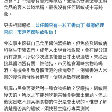
熟食。」不過亦有曾光顧該店，並進食醬油蟹等生醃
食品的客人公道地稱，最後沒有任何過敏或中毒跡
象。
更多相關報道：
公仔麵只有一粒五香肉丁 餐廳經理
否認：市道差都唔敢咁做！
今次事主懷疑自己食用醬油蟹過敏，但免疫及過敏病
科醫生李曦表示，成年人出現食物敏感，會在幾分鐘
內有跡象，所以今次進食後翌日才出現過敏，未必直
接與醬油蟹有關。惟他指，市民進食濃味食物時喝
酒，有機會引致身體潛藏的疾病發作，例如香港人常
患的慢性自發性蕁麻疹，便與過敏症狀相像。
到底市民會否突然對一種食物過敏？李曦指，過敏是
後天的，所以之前能夠吃到某種食物無出問題、但之
後突然吃不到某稱食物的情況是會出現的。惟想了解
清楚是否真的過敏，須找醫生進行專業測試。