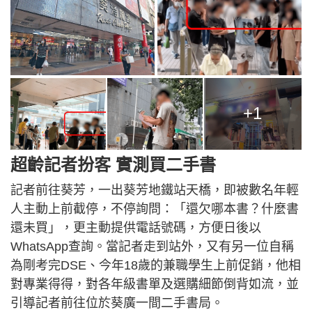
+1
超齡記者扮客 實測買二手書
記者前往葵芳，一出葵芳地鐵站天橋，即被數名年輕
人主動上前截停，不停詢問：「還欠哪本書？什麼書
還未買」，更主動提供電話號碼，方便日後以
WhatsApp查詢。當記者走到站外，又有另一位自稱
為剛考完DSE、今年18歲的兼職學生上前促銷，他相
對專業得得，對各年級書單及選購細節倒背如流，並
引導記者前往位於葵廣一間二手書局。