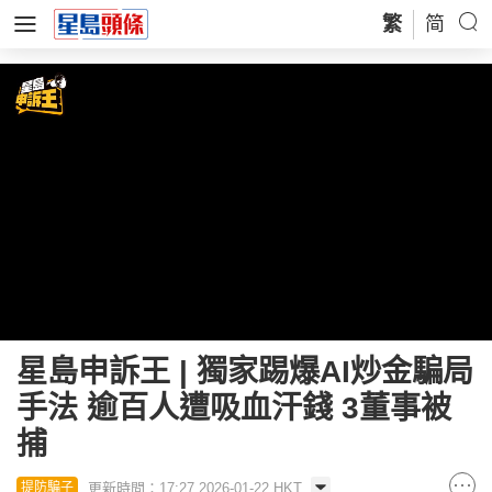
繁
简
Loaded
:
Unmute
14.09%
星島申訴王 | 獨家踢爆AI炒金騙局
手法 逾百人遭吸血汗錢 3董事被
捕
更新時間：17:27 2026-01-22 HKT
提防騙子