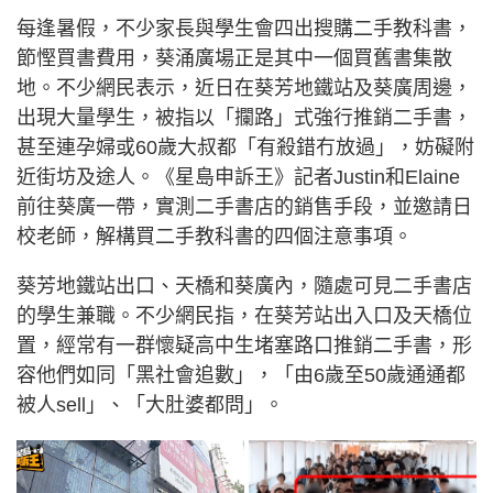
每逢暑假，不少家長與學生會四出搜購二手教科書，
節慳買書費用，葵涌廣場正是其中一個買舊書集散
地。不少網民表示，近日在葵芳地鐵站及葵廣周邊，
出現大量學生，被指以「攔路」式強行推銷二手書，
甚至連孕婦或60歲大叔都「有殺錯冇放過」，妨礙附
近街坊及途人。《星島申訴王》記者Justin和Elaine
前往葵廣一帶，實測二手書店的銷售手段，並邀請日
校老師，解構買二手教科書的四個注意事項。
葵芳地鐵站出口、天橋和葵廣內，隨處可見二手書店
的學生兼職。不少網民指，在葵芳站出入口及天橋位
置，經常有一群懷疑高中生堵塞路口推銷二手書，形
容他們如同「黑社會追數」，「由6歲至50歲通通都
被人sell」、「大肚婆都問」。