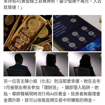
來持有A1黃金線上買賣牌照，最少值幾千萬元，入去
就發達！」
另一位苦主陳小姐（化名）則沒那麼幸運。她在去年
7月被朋友帶去參加「理財班」，隨即墮入陷阱。她
指，導師聲稱現時流行用AI炒黃金，投資者無需理會
金價升跌，就可以收取高頻交易中所賺取的佣金。