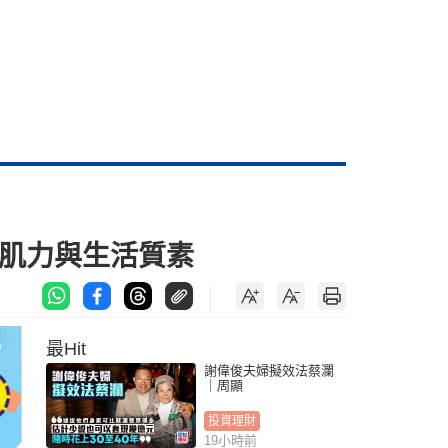
者肌力與生活質素
最Hit
謝偉俊夫婦擬效法蔡瀾
｜周顯
投資理財
19小時前