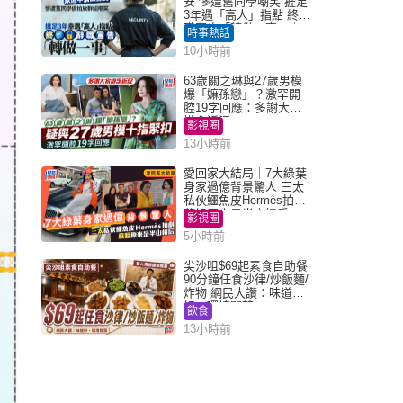
安 慘遭舊同學嘲笑 捱足
3年遇「高人」指點 終辭
職宣告「轉做一事」｜
時事熱話
Juicy叮
10小時前
63歲關之琳與27歲男模
爆「嫲孫戀」？激罕開
腔19字回應：多謝大家
掛念近況
影視圈
13小時前
愛回家大結局｜7大綠葉
身家過億背景驚人 三太
私伙鱷魚皮Hermès拍劇
蘇姐原來是半山樓后
影視圈
5小時前
尖沙咀$69起素食自助餐
90分鐘任食沙律/炒飯麵/
炸物 網民大讚：味道
好，環境闊落
飲食
13小時前