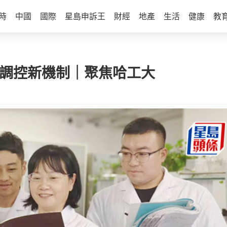
時
中國
國際
星島申訴王
財經
地產
生活
健康
教
因調控新機制｜聚焦哈工大