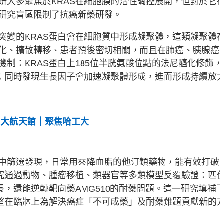
研大多聚焦於KRAS在細胞膜的活性調控展開，但對於它
研究盲區限制了抗癌新藥研發。
突變的KRAS蛋白會在細胞質中形成凝聚體，這類凝聚體
化、擴散轉移、患者預後密切相關，而且在肺癌、胰腺癌
制：KRAS蛋白上185位半胱氨酸位點的法尼醯化修飾
體；同時發現生長因子會加速凝聚體形成，進而形成持續放
工大航天館｜聚焦哈工大
中篩選發現，日常用來降血脂的他汀類藥物，能有效打破
研究通過動物、腫瘤移植、類器官等多類模型反覆驗證：匹
長，還能逆轉靶向藥AMG510的耐藥問題。這一研究填補
有望在臨牀上為解決癌症「不可成藥」及耐藥難題貢獻新的