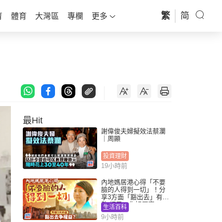
繁
简
育
體育
大灣區
專欄
更多
最Hit
謝偉俊夫婦擬效法蔡瀾
｜周顯
投資理財
19小時前
內地媽居港心得「不要
臉的人得到一切」！分
享3方面「豁出去」有著
數 網民：你好厲害
生活百科
9小時前