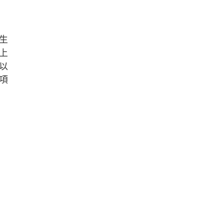
生
上
以
項