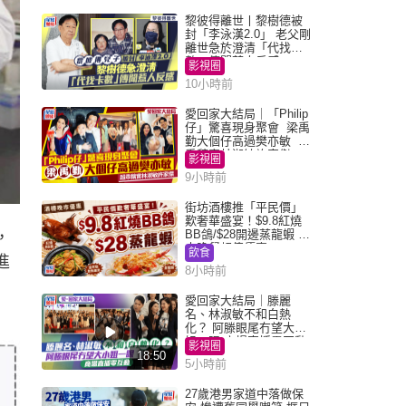
黎彼得離世丨黎樹德被
封「李泳漢2.0」 老父剛
離世急於澄清「代找卡
數」傳聞惹人反感
影視圈
10小時前
愛回家大結局｜「Philip
仔」驚喜現身聚會 梁禹
勤大個仔高過樊亦敏 超
乖黐實林淑敏許家傑
影視圈
9小時前
街坊酒樓推「平民價」
歎奢華盛宴！$9.8紅燒
BB鴿/$28開邊蒸龍蝦 3
，
大晚餐超值優惠
飲食
進
8小時前
愛回家大結局｜滕麗
名、林淑敏不和白熱
化？ 阿滕眼尾冇望大小
姐一眼 商場直播零互動
影視圈
18:50
5小時前
27歲港男家道中落做保