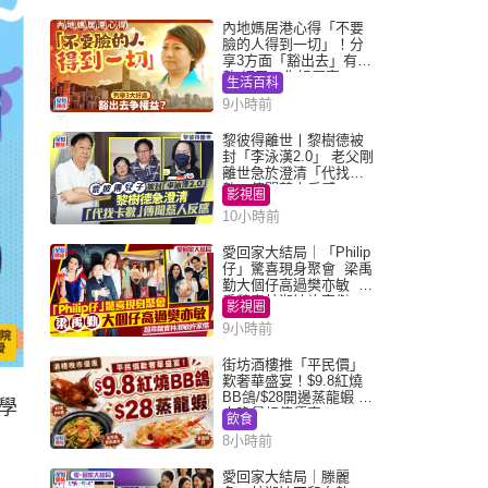
內地媽居港心得「不要
臉的人得到一切」！分
享3方面「豁出去」有著
數 網民：你好厲害
生活百科
9小時前
黎彼得離世丨黎樹德被
封「李泳漢2.0」 老父剛
離世急於澄清「代找卡
數」傳聞惹人反感
影視圈
10小時前
愛回家大結局｜「Philip
仔」驚喜現身聚會 梁禹
勤大個仔高過樊亦敏 超
乖黐實林淑敏許家傑
影視圈
9小時前
街坊酒樓推「平民價」
歎奢華盛宴！$9.8紅燒
BB鴿/$28開邊蒸龍蝦 3
學
大晚餐超值優惠
飲食
8小時前
愛回家大結局｜滕麗