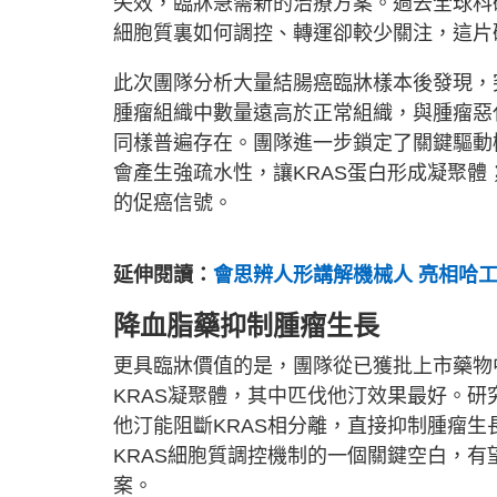
失效，臨牀急需新的治療方案。過去全球科
細胞質裏如何調控、轉運卻較少關注，這片
此次團隊分析大量結腸癌臨牀樣本後發現，
腫瘤組織中數量遠高於正常組織，與腫瘤惡
同樣普遍存在。團隊進一步鎖定了關鍵驅動機
會產生強疏水性，讓KRAS蛋白形成凝聚
的促癌信號。
延伸閱讀：
會思辨人形講解機械人 亮相哈
降血脂藥抑制腫瘤生長
更具臨牀價值的是，團隊從已獲批上市藥物
KRAS凝聚體，其中匹伐他汀效果最好。
他汀能阻斷KRAS相分離，直接抑制腫瘤生
KRAS細胞質調控機制的一個關鍵空白，
案。