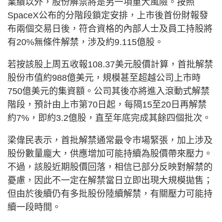
業績以外，股份解禁將是另一項重大風險。按照
SpaceX公布的分階段鎖定安排，上市後首份財報發
布兩個交易日後，符合資格的內部人士及員工持股將
有20%無條件解禁，涉及約9.115億股。
若按該股上周五收報108.37美元股價計算，首批解禁
股份市值約988億美元，規模甚至超越公司上市時
750億美元的集資額。公司其後亦將進入滾動式解禁
階段，預計由上市第70日起，每隔15至20日再解禁
約7%，即約3.2億股，直至年底完成其餘四個批次。
梁偉民表示，首批解禁通常最令市場緊張，加上涉及
股份數量龐大，供應增加可能持續為股價帶來壓力。
不過，該股近期股價回落，相信已部分反映對解禁的
憂慮，因此不一定在解禁當日立即出現大規模拋售；
但由於後續仍有多批股份陸續解禁，有關壓力可能持
續一段時間。