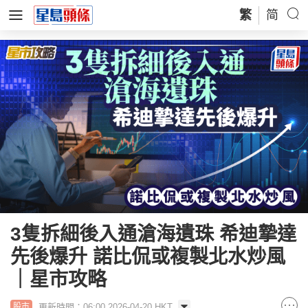
繁
简
3隻拆細後入通滄海遺珠 希迪摯達
先後爆升 諾比侃或複製北水炒風
｜星市攻略
更新時間：06:00 2026-04-20 HKT
股市