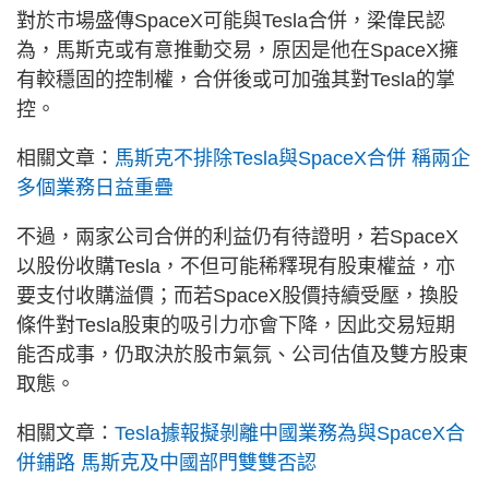
對於市場盛傳SpaceX可能與Tesla合併，梁偉民認
為，馬斯克或有意推動交易，原因是他在SpaceX擁
有較穩固的控制權，合併後或可加強其對Tesla的掌
控。
相關文章：
馬斯克不排除Tesla與SpaceX合併 稱兩企
多個業務日益重疊
不過，兩家公司合併的利益仍有待證明，若SpaceX
以股份收購Tesla，不但可能稀釋現有股東權益，亦
要支付收購溢價；而若SpaceX股價持續受壓，換股
條件對Tesla股東的吸引力亦會下降，因此交易短期
能否成事，仍取決於股市氣氛、公司估值及雙方股東
取態。
相關文章：
Tesla據報擬剝離中國業務為與SpaceX合
併鋪路 馬斯克及中國部門雙雙否認