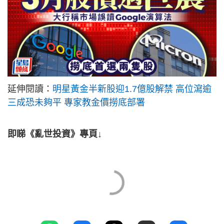
延伸閱讀：
明星黃金半新股迎1.7億股解禁 高位瀉逾
三成恐未夠平 專家教金價撈底部署
即睇《亂世投資》專頁↓