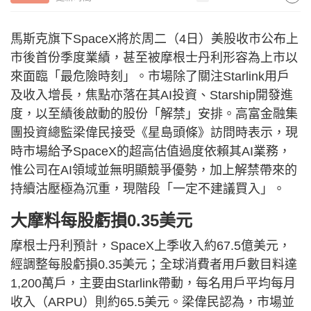
馬斯克旗下SpaceX將於周二（4日）美股收市公布上
市後首份季度業績，甚至被摩根士丹利形容為上市以
來面臨「最危險時刻」。市場除了關注Starlink用戶
及收入增長，焦點亦落在其AI投資、Starship開發進
度，以至績後啟動的股份「解禁」安排。高富金融集
團投資總監梁偉民接受《星島頭條》訪問時表示，現
時市場給予SpaceX的超高估值過度依賴其AI業務，
惟公司在AI領域並無明顯競爭優勢，加上解禁帶來的
持續沽壓極為沉重，現階段「一定不建議買入」。
大摩料每股虧損0.35美元
摩根士丹利預計，SpaceX上季收入約67.5億美元，
經調整每股虧損0.35美元；全球消費者用戶數目料達
1,200萬戶，主要由Starlink帶動，每名用戶平均每月
收入（ARPU）則約65.5美元。梁偉民認為，市場並