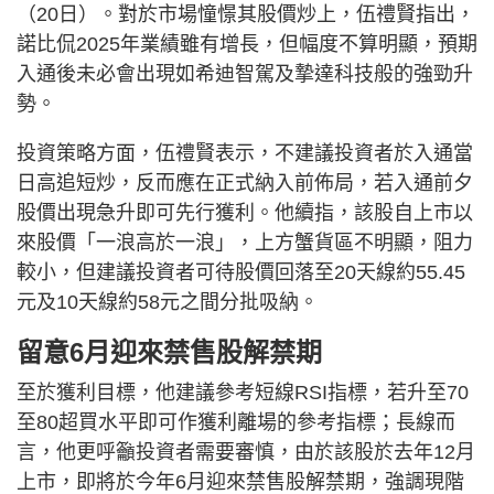
（20日）。對於市場憧憬其股價炒上，伍禮賢指出，
諾比侃2025年業績雖有增長，但幅度不算明顯，預期
入通後未必會出現如希迪智駕及摯達科技般的強勁升
勢。
投資策略方面，伍禮賢表示，不建議投資者於入通當
日高追短炒，反而應在正式納入前佈局，若入通前夕
股價出現急升即可先行獲利。他續指，該股自上市以
來股價「一浪高於一浪」，上方蟹貨區不明顯，阻力
較小，但建議投資者可待股價回落至20天線約55.45
元及10天線約58元之間分批吸納。
留意6月迎來禁售股解禁期
至於獲利目標，他建議參考短線RSI指標，若升至70
至80超買水平即可作獲利離場的參考指標；長線而
言，他更呼籲投資者需要審慎，由於該股於去年12月
上市，即將於今年6月迎來禁售股解禁期，強調現階