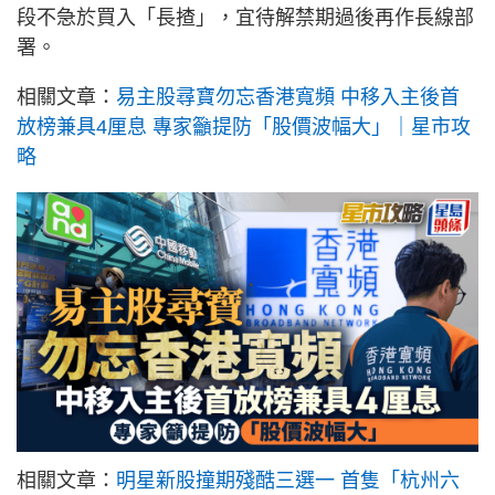
段不急於買入「長揸」，宜待解禁期過後再作長線部
署。
相關文章：
易主股尋寶勿忘香港寬頻 中移入主後首
放榜兼具4厘息 專家籲提防「股價波幅大」｜星市攻
略
相關文章：
明星新股撞期殘酷三選一 首隻「杭州六