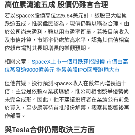
高位累瀉逾五成 股價仍難言合理
若以SpaceX股價高位225.64美元計，該股已大幅累
跌逾五成，惟梁偉民認為，現價仍難以稱為合理。由
於公司尚未盈利，難以用市盈率衡量，若按目前收入
及市值計算，市銷率仍處於高水平，認為其估值相當
依賴市場對其長期增長的樂觀預期。
相關文章：
SpaceX上市一個月跌穿招股價 市值由高
位蒸發逾9000億美元 拖累美股IPO回報跑輸大市
但他質疑，投行預測SpaceX收入在數年內增長逾十
倍，主要是依賴AI業務爆發，惟公司相關競爭優勢尚
未完全成形。因此，他不建議投資者在業績公布前急
於買入，至少應等待首批股份解禁，觀察其影響後再
作部署。
與Tesla合併仍需取決三方面