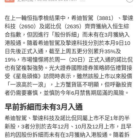
在上一輪恒指季檢結果中，希迪智駕（3881）、摯達
科技（2650）及諾比侃（2635）齊齊獲納入恒生綜
合指數，但因進行「股份拆細」而未有在3月獲納入
港股通。隨着希迪智駕及摯達科技分別於本月9日10
日先後正式入通，截至上周五更分別累升35%及
19%，市場憧憬將於周一（20日）正式入通的諾比侃
也有望複製強勢。光大證券國際證券策略師伍禮賢接
受《星島頭條》訪問時表示，雖然該股上市以來股價
「一浪高於一浪」，上方蟹貨區不明顯，但呼籲投資
者仍需要審慎，並慎防今年6月禁售期屆滿的風險。
早前拆細而未有3月入通
希迪智駕、摯達科技及諾比侃同屬上市不足1年的半
新股，3者分別於去年12月、10月及12月上市，且早
前均因股份拆細而未有在3月獲納入港股通。隨着拆