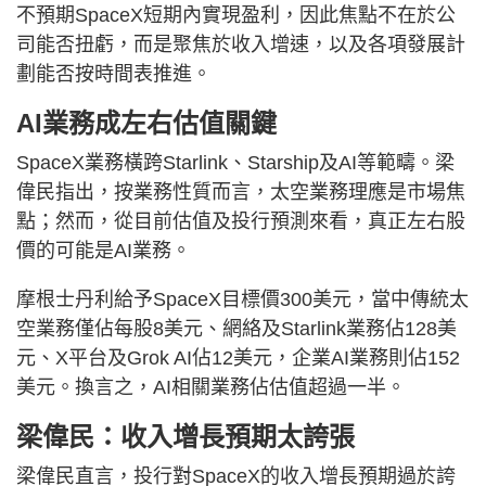
不預期SpaceX短期內實現盈利，因此焦點不在於公
司能否扭虧，而是聚焦於收入增速，以及各項發展計
劃能否按時間表推進。
AI業務成左右估值關鍵
SpaceX業務橫跨Starlink、Starship及AI等範疇。梁
偉民指出，按業務性質而言，太空業務理應是市場焦
點；然而，從目前估值及投行預測來看，真正左右股
價的可能是AI業務。
摩根士丹利給予SpaceX目標價300美元，當中傳統太
空業務僅佔每股8美元、網絡及Starlink業務佔128美
元、X平台及Grok AI佔12美元，企業AI業務則佔152
美元。換言之，AI相關業務佔估值超過一半。
梁偉民：收入增長預期太誇張
梁偉民直言，投行對SpaceX的收入增長預期過於誇