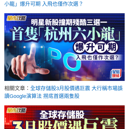
小龍」爆升可期 入飛也僅作次選？
相關文章：
全球存儲股3月股價遇巨震 大行稱市場誤
讀Google演算法 撈底首選兩隻股