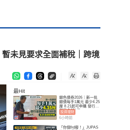
 暫未見要求全面補稅｜跨境
最Hit
銀色債券2026｜新一批
銀債每手1萬元 最少4.25
厘 8.21起可申購 發行金
額最多550億
投資理財
6小時前
「你個frd廢！」JUPAS