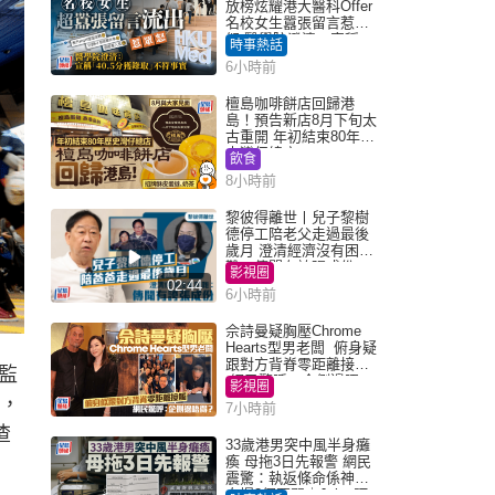
放榜炫耀港大醫科Offer
名校女生囂張留言惹眾
怒 醫學院澄清：宣稱
時事熱話
「40.5分獲錄取」不符事
6小時前
實｜Juicy叮
檀島咖啡餅店回歸港
島！預告新店8月下旬太
古重開 年初結束80年歷
史灣仔總店
飲食
8小時前
黎彼得離世丨兒子黎樹
德停工陪老父走過最後
歲月 澄清經濟沒有困
難：傳聞有誇張成份
影視圈
02:44
6小時前
佘詩曼疑胸壓Chrome
Hearts型男老闆 俯身疑
跟對方背脊零距離接觸
監
網民驚呼：企側邊唔
影視圈
得？
元，
7小時前
渣
33歲港男突中風半身癱
瘓 母拖3日先報警 網民
震驚：執返條命係神蹟
自爆2個惡習｜Juicy叮