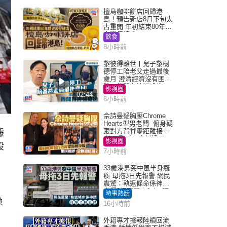
檀島咖啡餅店回歸港
島！預告新店8月下旬太
古重開 年初結束80年歷
史灣仔總店
飲食
8小時前
黎彼得離世丨兒子黎樹
德停工陪老父走過最後
歲月 澄清經濟沒有困
難：傳聞有誇張成份
影視圈
02:44
6小時前
佘詩曼疑胸壓Chrome
Hearts型男老闆 俯身疑
跟對方背脊零距離接觸
據
網民驚呼：企側邊唔
影視圈
股
得？
7小時前
33歲港男突中風半身癱
瘓 母拖3日先報警 網民
震驚：執返條命係神蹟
自爆2個惡習｜Juicy叮
時事熱話
換
16小時前
外籍專才據報陸續回流