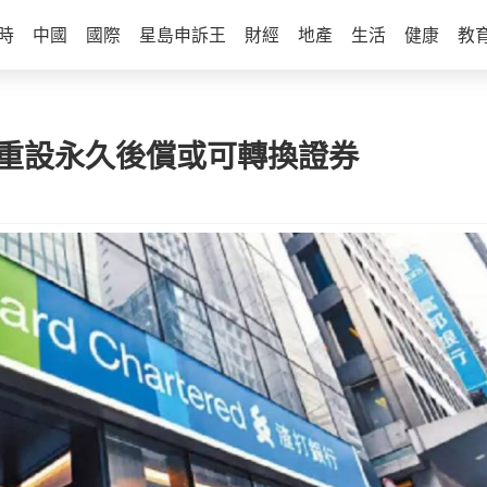
時
中國
國際
星島申訴王
財經
地產
生活
健康
教
率重設永久後償或可轉換證券