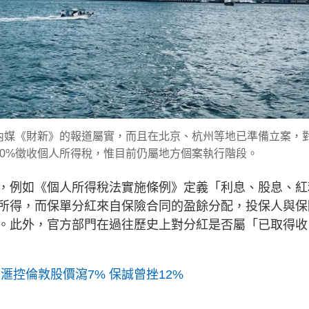
內媒《財新》的報道屬實，而且在北京、杭州等地已準備立案，
0%徵收個人所得稅，惟目前仍屬地方個案執行階段。
，例如《個人所得稅法實施條例》定義「利息、股息、紅
所得，而保單分紅來自保險合同的盈餘分配，投保人與保
。此外，官方部門在過往歷史上對分紅是否屬「已取得收
滙控倫敦股價瀉7% 保誠曾挫12%