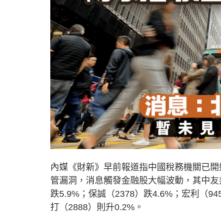
內媒《財新》早前報道指中國稅務機關已開
管漏洞，消息觸發金融股大幅波動，其中友邦（1
跌5.9%；保誠（2378）跌4.6%；宏利（9
打（2888）則升0.2%。