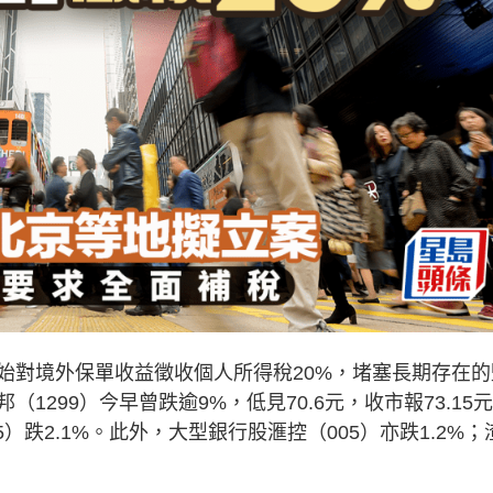
始對境外保單收益徵收個人所得稅20%，堵塞長期存在的
299）今早曾跌逾9%，低見70.6元，收市報73.15
45）跌2.1%。此外，大型銀行股滙控（005）亦跌1.2%；