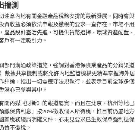
出揣測
切注意內地有關金融產品稅務安排的最新發展，同時會與
投資收益必須依法申報及繳稅的要求一直存在，市場不用
，產品設計靈活先進，可提供貨幣選擇、環球資產配置、
客戶有一定吸引力。
關部門溝通政策措施，強調對香港保險業產品的分銷渠道
S）數據共享機制或將允許內地監管機構更精準掌握海外
作評論，指出一切需遵守法規執行，並表示目前全球多個
香港亦已參與其中。
有關內媒《財新》的報道屬實，而且在北京、杭州等地已
預繳保費利息」按20%徵收個人所得稅，惟目前仍屬地方
國家稅務總局明確文件，亦未見要求已生效保單強制退保
仍暫不徵稅。