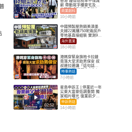
香港 鍾情低稅率不惜減
薪 帶動寫字樓豪宅及學
普
位競爭「香港已重現生
商業創科
機」
10小時前
中國預製屋熱銷美澳墨
夫婦22萬購750呎兩房戶
佔
零地基直接組裝 實測9個
月激讚
海外置業
18小時前
港媽穿緊身旗袍卡拉鏈
竟落大堂求助男保安 叔
叔邊拉邊講「這句話」
網民：AV情節？｜Juicy
時事熱話
叮
7小時前
星島申訴王 | 停業近一年
尖東大富豪低調重開 獨
家相片曝光 復業前夕被
淋油「贈慶」
申訴熱話
02:52
14小時前