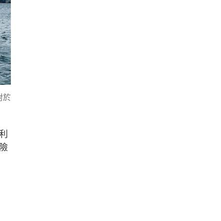
對於
利
險