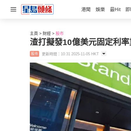
港聞
娛樂
最Hit
即
主頁
財經
股市
渣打擬發10億美元固定利
更新時間：10:31 2025-11-05 HKT
股市