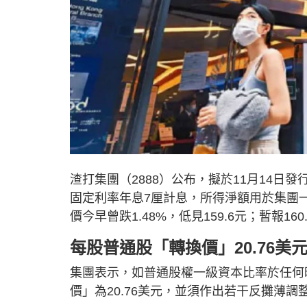
渣打集團（2888）公布，擬於11月14日
固定利率年息7厘計息，所得淨額用於集團
價今早曾跌1.48%，低見159.6元；暫報16
每股普通股「轉換價」20.76美
集團表示，如普通股權一級資本比率於任何
價」為20.76美元，並須作出若干反攤薄調