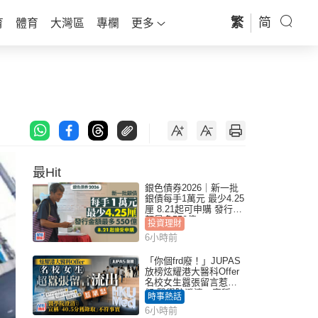
繁
简
育
體育
大灣區
專欄
更多
最Hit
銀色債券2026｜新一批
銀債每手1萬元 最少4.25
厘 8.21起可申購 發行金
額最多550億
投資理財
6小時前
「你個frd廢！」JUPAS
放榜炫耀港大醫科Offer
名校女生囂張留言惹眾
怒 醫學院澄清：宣稱
時事熱話
「40.5分獲錄取」不符事
6小時前
實｜Juicy叮