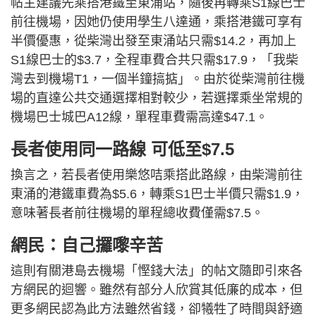
帖主建議先乘搭港鐵至東涌站，隨後再轉乘S1線巴士
前往機場，因她仍使用學生八達通，乘搭港鐵可享有
半價優惠，從柴灣出發至東涌站只需$14.2，再加上
S1線巴士的$3.7，全程車費合共只需$17.9，「我柴
灣去到機場T1，一個半鐘搞掂」。由於從柴灣前往機
場的直達公共交通選擇相對較少，若選擇乘坐常規的
機場巴士城巴A12線，單程車費需高達$47.1。
長者使用同一路線 可低至$7.5
換言之，若長者使用樂悠咭乘搭此路線，由柴灣前往
東涌的港鐵車費為$5.6，轉乘S1巴士半價只需$1.9，
意味著長者前往機場的單程總收費僅需$7.5。
網民：自己攞嚟辛苦
這則有關港島去機場「慳錢大法」的帖文隨即引來各
方網民的迴響。雖然有部分人欣賞其低廉的成本，但
更多網民認為此方法雖然省錢，卻犧牲了時間與舒適