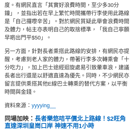
度。有網民直言「其實好浪費時間，至少多30分
鐘」，並指出若在早上繁忙時間攜帶行李使用此路線
是「自己攞嚟辛苦」。對於網民質疑此舉會浪費時間
及體力，帖主亦表明自己的取捨標準，「我自己寧願
早啲出門平$50」。
另一方面，針對長者乘搭此路線的安排，有網民亦提
醒，考慮到老人家的體力，帶著行李多次轉乘會「十
分吃力」，加上巴士途經迴旋處易引致暈車浪，建議
長者出行還是以舒適直達為優先。同時，不少網民亦
留言提供乘搭其他E線巴士轉乘的替代方案，以平衡
時間與金錢。
資料來源：
yyyying__
同場加映：
長者樂悠咭平價北上路線！$2旺角
直達深圳皇崗口岸 神速不用1小時