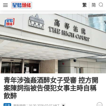
繁
简
青年涉強姦酒醉女子受審 控方開
案陳詞指被告侵犯女事主時自稱
飲醉
更新時間：16:30 2026-07-07 HKT
社會