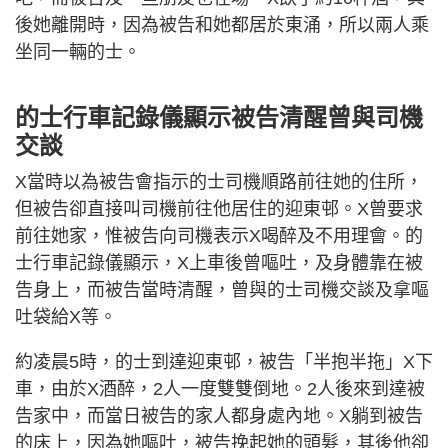
後她離開時，因為被告和她都居於東涌，所以兩人乘
坐同一輛的士。
的士行車記錄儀顯示被告清醒曾與司機
交談
X當時以為被告會指示的士司機順路前往她的住所，
但被告卻直接叫司機前往他居住的迎東邨。X曾要求
前往她家，惟被告向司機表示X喝醉及不用理會。的
士行車記錄儀顯示，X上車後曾嘔吐，及身體靠在被
告身上，而被告當時清醒，曾與的士司機交談及拿嘔
吐袋給X等。
約凌晨5時，的士到達迎東邨，被告「半抱半拖」X下
車，由於X酒醉，2人一度雙雙倒地。2人後來到達被
告家中，而當日被告的家人都身處內地。X躺到被告
的床上，因為她嘔吐，被告挽起她的頭髮，其後他卻