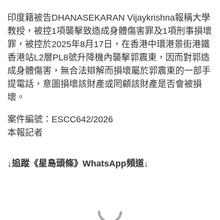
印度籍被告DHANASEKARAN Vijaykrishna報稱大學
教授，被控1項襲擊致造成身體傷害罪及1項刑事損壞
罪，被控於2025年8月17日，在香港中環港景街港鐵
香港站L2層PL8號升降機內襲擊郭震東，因而對郭造
成身體傷害，無合法辯解而損壞屬於郭震東的一部手
提電話，意圖損壞該財產或罔顧該財產是否會被損
壞。
案件編號：ESCC642/2026
本報記者
↓追蹤《星島頭條》WhatsApp頻道↓