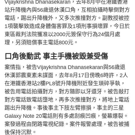
Vijaykrishna Dhanasekaran，去年8月中在港鐵香港
站升降機內與56歲退休漢口角，互相拍攝時擊倒對方
電話，踢出升降機外，又多次推撞對方。副教授被控
1項襲擊致造成身體傷害罪及1項刑事損壞罪，今日於
東區裁判法院獲准以2000元簽保守行為24個月處
理，另須賠償事主電話800元。
口角後動武 事主手機被毀兼受傷
案情指，被告Vijaykrishna Dhanasekaran與56歲退
休漢郭震東素未謀面，去年8月17日傍晚6時許，2人
在港鐵香港站2樓PL8號升降機附近發生瑣碎爭執，
被告用電話拍攝對方，對方隨即以牙還牙。被告敲打
對方電話致電話墮地，再多次推撞對方，將地上電話
踢出升降機。事後事主下肢左臂擦損，事主的三星
Galaxy Note 20電話則有多處刮痕凹痕，螢幕爆裂。
案發過程由閉路電視紀錄。案件報警處理，被告被捕
後保持沉默。