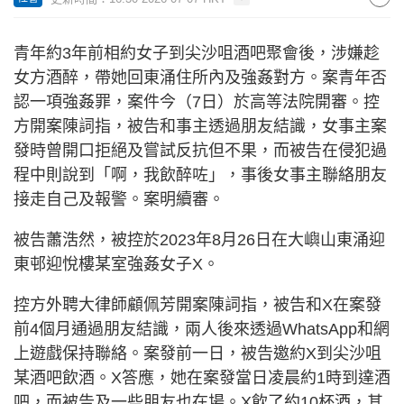
青年約3年前相約女子到尖沙咀酒吧聚會後，涉嫌趁
女方酒醉，帶她回東涌住所內及強姦對方。案青年否
認一項強姦罪，案件今（7日）於高等法院開審。控
方開案陳詞指，被告和事主透過朋友結識，女事主案
發時曾開口拒絕及嘗試反抗但不果，而被告在侵犯過
程中則說到「啊，我飲醉咗」，事後女事主聯絡朋友
接走自己及報警。案明續審。
被告蕭浩然，被控於2023年8月26日在大嶼山東涌迎
東邨迎悅樓某室強姦女子X。
控方外聘大律師顧佩芳開案陳詞指，被告和X在案發
前4個月通過朋友結識，兩人後來透過WhatsApp和網
上遊戲保持聯絡。案發前一日，被告邀約X到尖沙咀
某酒吧飲酒。X答應，她在案發當日凌晨約1時到達酒
吧，而被告及一些朋友也在場。X飲了約10杯酒，其