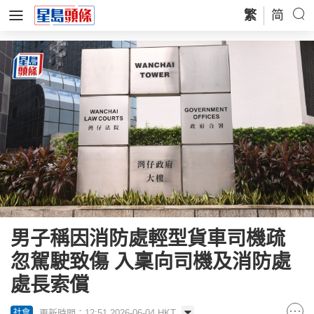
繁
简
男子稱因消防處輕型貨車司機疏
忽駕駛致傷 入稟向司機及消防處
處長索償
更新時間：12:51 2026-06-04 HKT
社會