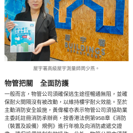
屋宇署高級屋宇測量師周少燕。
物管把關 全面防護
一般而言，物管公司須確保逃生途徑暢通無阻，並確
保耐火間隔沒有被改動，以維持樓宇耐火效能。至於
主動消防安全設施，黃偉權亦表示物管公司須協助業
主委託註冊消防承辦商，按香港法例第95B章《消防
（裝置及設備）規例》進行年檢及向消防處遞交證