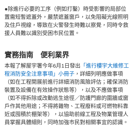
●除進行必要的工序（例如打鑿）時受影響的局部位
置需短暫遮蓋外，嚴禁遮蓋窗戶，以免阻礙光線照明
及住戶視線，導致在火警發生時難以察覺，同時令救
援人員難以識別受困市民位置。
實務指南 便利業界
本報了解屋宇署今年6月1日發出
「進行樓宇大維修工
程消防安全注意事項」小冊子
，詳細列明應做事項
（如在工程開展前進行詳細消防風險評估；確保消防
裝置及設備在有效操作狀態等），以及不應做事項
（如不得拆除或改動逃生途徑／防護門廊的圍牆或窗
戶作其他用途；不得將雜物、工程廢料或可燃物料靠
近或囤積於棚架等），以協助前線工程及物業管理人
員掌握具體細則，同時加強巿民對相關事宜的認識。