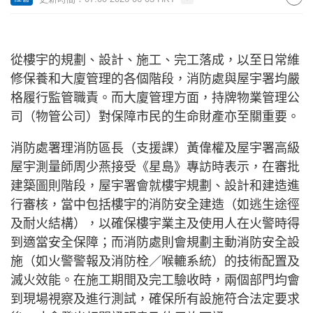
從樓宇的規劃、設計、施工、完工落成，以至日常維
修保養和大廈管理的各個階段，消防處與屋宇署均嚴
格履行監管職責。而大廈管理方面，持牌物業管理公
司（物管公司）對保障市民的生命財產亦至關重要。
消防處署理消防區長（支援課）黃偉權及屋宇署高級
屋宇測量師周少燕接受《星島》專訪時表示，在審批
建築圖則階段，屋宇署會就樓宇規劃、設計和建造進
行審核，當中包括樓宇的消防安全建造（如逃生途徑
及耐火結構），以確保樓宇業主及使用人在火警時得
到適當安全保障；而消防處則會規劃主動消防安全設
施（如火警警報及消防栓／喉轆系統）的技術配置及
滅火效能。在施工期間及完工驗收時，兩個部門均會
到現場視察及進行測試，確保所有設施符合法定要求