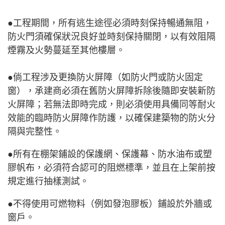
●工程期間，所有逃生途徑必須時刻保持暢通無阻，
防火門須確保狀況良好並時刻保持關閉，以有效阻隔
煙霧及火勢蔓延至其他樓層。
●倘工程涉及更換防火屏障（如防火門或防火固定
窗），承建商必須在舊防火屏障拆除後隨即安裝新防
火屏障；若無法即時完成，則必須使用具備同等耐火
效能的臨時防火屏障作防護，以確保建築物的防火分
隔與完整性。
●所有在棚架鋪設的保護網、保護幕、防水油布或塑
膠帆布，必須符合認可的阻燃標準，並且在上架前按
規定進行抽樣測試。
●不得使用可燃物料（例如發泡膠板）鋪設於外牆或
窗戶。