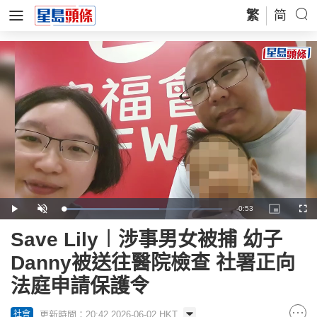
繁
简
Remaining
-
0:53
Loaded
:
Play
Unmute
Picture-
Full
60.13%
in-
Picture
Time
Save Lily︱涉事男女被捕 幼子
Danny被送往醫院檢查 社署正向
法庭申請保護令
更新時間：20:42 2026-06-02 HKT
社會