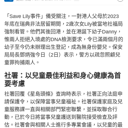
「Save Lily事件」備受關注，一對港人父母於2023
年底在瑞典非法居留期間，2歲次女Lily被當地社福局
強制看管。他們其後回港，並在港誕下幼子Danny，
惟兩人拒絕入境處的DNA檢測要求，令已滿兩個月的
幼子至今仍未辦理出生登記，成為無身份嬰兒。保安
局局長鄧炳強今日（2日）表示，警方以疏忽照顧兒
童罪拘捕兩人。
社署：以兒童最佳利益和身心健康為首
要考慮
社署回覆《星島頭條》查詢時表示，社署正向法庭申
請保護令，以保障當事兒童福祉。社署保護家庭及兒
童服務課一直與相關部門緊密聯繫，並採取聯合行
動，已於今日將當事兒童護送到醫院接受檢查及評
估。社署會與相關人士進行多專業會議，以兒童的最