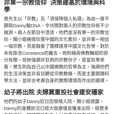
非單一宗教信仰 決策建基於環境與科
學
曾先生以「宗教」及「須保障個人私隱」為由一度不
願與Danny驗DNA，令坊間對兩人的宗教信仰有不少
揣測。兩人在節目中澄清，他們並沒有單一的宗教信
仰，關小姐稱很欣賞中國的文化素仰，並非單一相信
一個宗教，而是融會了儒釋道等中國文化哲學，對於
未有掛念Constance的離去，她則稱與佛教輪迴的部
分有關，但她強調非狂熱的宗教份子，是當哲學來
看。曾生則指自己以中國佛教的哲學為主，強調他們
的生活決策並非盲目聽從宗教教條，而是主要跟隨科
學方法，並綜合考慮自身的實際環境而作出的選擇。
幼子將出院 夫婦冀重投社會建安穩家
他們的幼子Danny近日因發燒入院。關小姐透露，
Danny的身體狀況已經大致康復並獲准出院。經歷多