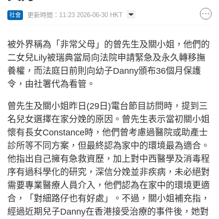
更新時間：11:23 2026-06-30 HKT
社會
被外界稱為「非常父母」的曾先生及關小姐，他們的
二女兒Lily被瑞典當局向法院申請緊急及永久轉移撫
養權，而法庭日前則向幼子Danny頒布36個月保護
令，由社署代為看管。
曾先生及關小姐昨日(29日)電台節目訪問時，提到三
名兒女選擇在家分娩的原因。曾先生表示當初關小姐
懷有長女Constance時，他們曾考慮過醫院或助產士
診所等不同方案，但最終認為家中的環境最為適合。
他指出自己擁有急救資歷，加上對中西醫學及消毒程
序有過科學化的研究，深信分娩並非疾病，未必絕對
需要專業醫療人員介入，他們認為在家中的環境更適
合，「對細路仔也有好處」。不過，關小姐補充指，
經過近期兒子Danny在香港接受治療的事件後，她對