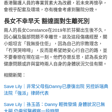
香港醫護人員的專業質素大為改觀，若未來再懷孕，
會視乎配套及環境，亦有機會考慮到醫院分娩。
長女不幸早夭 豁達面對生離死別
兩人的長女Constance在2019年於芬蘭出生後不久，
因心臟及腦部問題不幸離世。談及這段傷痛經歷，關
小姐坦言「我無掛住佢」，因為自己的宗教理念，
「冇哭哭啼啼」，反而是希望她安心行自己的路，並
不要眷戀在現在這一刻。他們亦曾反思，認為長女的
健康問題或許與當時兩人自身的身體狀況欠佳有關。
相關新聞：
Save Lily｜非常父母指Danny已康復出院 另控訴瑞典
法院「強派」律師代表
Save Lily｜孫玉菡：Danny 輕微發燒 身體狀況已無
大礙 仍需留醫觀察一段時間