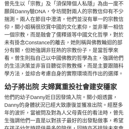
曾先生以「宗教」及「須保障個人私隱」為由一度不
願與Danny驗DNA，令坊間對兩人的宗教信仰有不少
揣測。兩人在節目中澄清，他們並沒有單一的宗教信
仰，關小姐稱很欣賞中國的文化素仰，並非單一相信
一個宗教，而是融會了儒釋道等中國文化哲學，對於
未有掛念Constance的離去，她則稱與佛教輪迴的部
分有關，但她強調非狂熱的宗教份子，是當哲學來
看。曾生則指自己以中國佛教的哲學為主，強調他們
的生活決策並非盲目聽從宗教教條，而是主要跟隨科
學方法，並綜合考慮自身的實際環境而作出的選擇。
幼子將出院 夫婦冀重投社會建安穩家
他們的幼子Danny近日因發燒入院。關小姐透露，
Danny的身體狀況已經大致康復並獲准出院。經歷多
年的波折，當被問及對為人父母責任的看法時，曾先
生強調他們一直是以對孩子最好的出發點做事，希望
在孩子幼年時提供最多的陪伴，同時亦不排除未來會