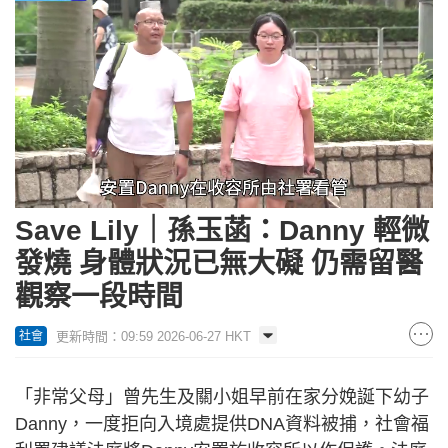
Loaded
:
Unmute
36.84%
Save Lily｜孫玉菡：Danny 輕微
發燒 身體狀況已無大礙 仍需留醫
觀察一段時間
更新時間：09:59 2026-06-27 HKT
社會
「非常父母」曾先生及關小姐早前在家分娩誕下幼子
Danny，一度拒向入境處提供DNA資料被捕，社會福