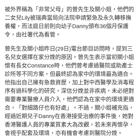
被外界稱為「非常父母」的曾先生及關小姐，他們的
二女兒Lily被瑞典當局向法院申請緊急及永久轉移撫
養權，而法庭日前則向幼子Danny頒布36個月保護
令，由社署代為看管。
曾先生及關小姐昨日(29日)電台節目訪問時，提到三
名兒女選擇在家分娩的原因。曾先生表示當初關小姐
懷有長女Constance時，他們曾考慮過醫院或助產士
診所等不同方案，但最終認為家中的環境最為適合。
他指出自己擁有急救資歷，加上對中西醫學及消毒程
序有過科學化的研究，深信分娩並非疾病，未必絕對
需要專業醫療人員介入，他們認為在家中的環境更適
合，「對細路仔也有好處」。不過，關小姐補充指，
經過近期兒子Danny在香港接受治療的事件後，她對
香港醫護人員的專業質素大為改觀，若未來再懷孕，
會視乎配套及環境，亦有機會考慮到醫院分娩。