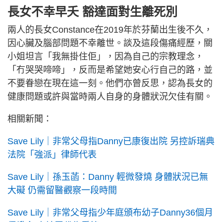
長女不幸早夭 豁達面對生離死別
兩人的長女Constance在2019年於芬蘭出生後不久，
因心臟及腦部問題不幸離世。談及這段傷痛經歷，關
小姐坦言「我無掛住佢」，因為自己的宗教理念，
「冇哭哭啼啼」，反而是希望她安心行自己的路，並
不要眷戀在現在這一刻。他們亦曾反思，認為長女的
健康問題或許與當時兩人自身的身體狀況欠佳有關。
相關新聞：
Save Lily｜非常父母指Danny已康復出院 另控訴瑞典
法院「強派」律師代表
Save Lily｜孫玉菡：Danny 輕微發燒 身體狀況已無
大礙 仍需留醫觀察一段時間
Save Lily｜非常父母指少年庭頒布幼子Danny36個月