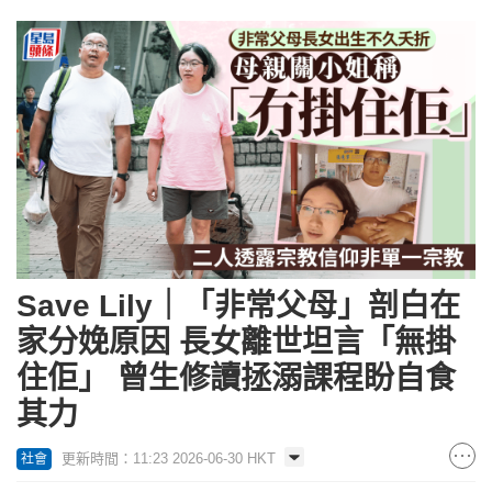
Save Lily｜「非常父母」剖白在
家分娩原因 長女離世坦言「無掛
住佢」 曾生修讀拯溺課程盼自食
其力
更新時間：11:23 2026-06-30 HKT
社會