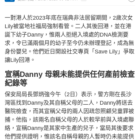
一對港人於2023年底在瑞典非法居留期間，2歲次女
Lily被當地社福局強制看管。二人其後回港，並在港
誕下幼子Danny，惟兩人拒絕入境處的DNA檢測要
求，令已滿兩個月的幼子至今仍未辦理登記，成為無
身份嬰兒。他們近日開設社交專頁「Save Lily」爭取
讓Lily回港。
宣稱Danny 母親未能提供任何產前檢查
紀錄等
保安局局長鄧炳強今午（2日）表示，警方剛在長沙
灣區找到Danny及其自稱父母的二人，Danny將送去
醫院檢查，而其宣稱父母的兩人因疏忽照顧兒童罪被
捕。他指，該兩名自稱父母的人於較早前與入境處聯
絡，宣稱Danny是其家中生產的兒子，當局其後要求
他們提供證明，惟該名自稱母親的人暫時仍未能提供