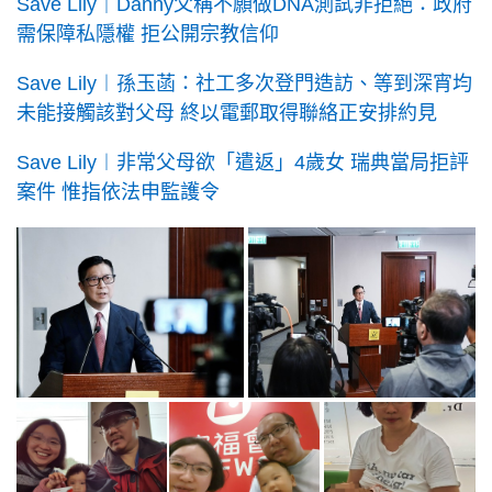
Save Lily｜Danny父稱不願做DNA測試非拒絕：政府
需保障私隱權 拒公開宗教信仰
Save Lily︱孫玉菡：社工多次登門造訪、等到深宵均
未能接觸該對父母 終以電郵取得聯絡正安排約見
Save Lily︱非常父母欲「遣返」4歲女 瑞典當局拒評
案件 惟指依法申監護令