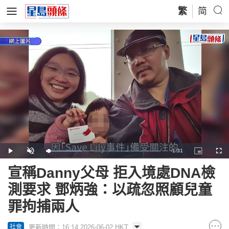
繁
简
Remaining
-
1:31
Loaded
:
Play
Unmute
Picture-
Full
31.47%
in-
Picture
Time
宣稱Danny父母 拒入境處DNA檢
測要求 鄧炳強：以疏忽照顧兒童
罪拘捕兩人
更新時間：16:14 2026-06-02 HKT
社會