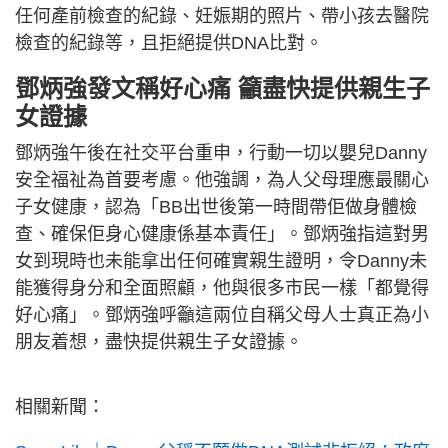
任何產前檢查的紀錄、妊娠期的照片、帶小孩去醫院
檢查的紀錄等，且拒絕提供DNA比對。
鄧炳強發文稱好心痛 籲盡快提供親生子
女證據
鄧炳強午後在社交平台重申，行動一切以嬰兒Danny
安全福祉為首要考慮。他強調，為人父母理應最關心
子女健康，認為「BB出世後第一時間帶佢做身體檢
查、確保佢身心健康係基本責任」。鄧炳強指這對男
女到現時也未能拿出任何確實親生證明，令Danny未
能獲得身分和全面照顧，他與很多市民一樣「都覺得
好心痛」。鄧炳強呼籲這兩位自稱父母人士真正為小
朋友着想，盡快提供親生子女證據。
相關新聞：