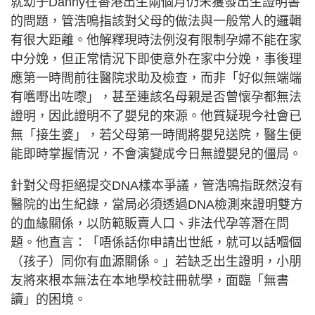
就幼子Danny在香港出生兩個月仍未獲發出生證明書
的問題，管浩鳴指該對父母的做法與一般常人的邏輯
有很大距離。他解釋現時法例沒有限制孕婦不能在家
中分娩，但正常情況下即使意外在家中分娩，事後理
應第一時間前往醫院求助及檢查，而非「好似無端端
有嚿嘢出咗嚟」，甚至連該名母親是否曾懷孕都無法
證明，因此證明不了嬰兒的來源。他質疑現今社會已
無「接生婆」，若父母第一時間將嬰兒送院，醫生便
能即時掌握情況，不會演變成今日無證嬰兒的僵局。
針對父母拒絕提交DNA樣本爭議，管浩鳴指既然沒有
醫院的出生紀錄，當局必須透過DNA檢測來證明雙方
的血緣關係，以防範販賣人口、非法代孕等潛在問
題。他直言：「唔係話你申請出世紙，就可以話嗰個
（孩子）同你有血源關係。」若缺乏出生證明，小朋
友將來根本無法在本地學校註冊就學，面臨「無書
讀」的困境。