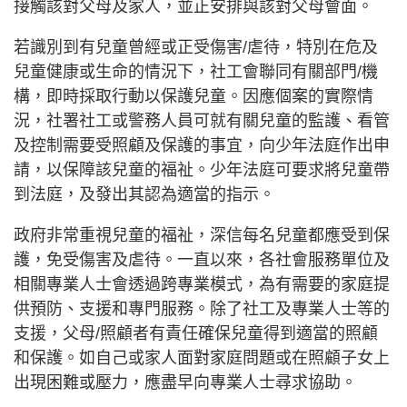
接觸該對父母及家人，並正安排與該對父母會面。
若識別到有兒童曾經或正受傷害/虐待，特別在危及
兒童健康或生命的情況下，社工會聯同有關部門/機
構，即時採取行動以保護兒童。因應個案的實際情
況，社署社工或警務人員可就有關兒童的監護、看管
及控制需要受照顧及保護的事宜，向少年法庭作出申
請，以保障該兒童的福祉。少年法庭可要求將兒童帶
到法庭，及發出其認為適當的指示。
政府非常重視兒童的福祉，深信每名兒童都應受到保
護，免受傷害及虐待。一直以來，各社會服務單位及
相關專業人士會透過跨專業模式，為有需要的家庭提
供預防、支援和專門服務。除了社工及專業人士等的
支援，父母/照顧者有責任確保兒童得到適當的照顧
和保護。如自己或家人面對家庭問題或在照顧子女上
出現困難或壓力，應盡早向專業人士尋求協助。