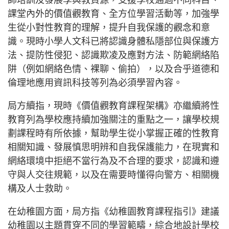
師培訓及發展學與教資源，支援學校通過不同科目、
課堂內外的價值觀教育、全方位學習活動等，加強學
生從小對性教育的理解，提升自我保護的觀念和意
識。現時小學人文科已將認識身體私隱部位與保護方
法、提防性侵犯、認識欺凌及應對方法、防範網絡陷
阱（例如網絡色情、裸聊、偷拍），以及合乎道德和
倫理地應用資訊科技等列為必須學習內容。
局方續指，現時《價值觀教育課程架構》亦繼續將性
教育列為學校應持續加強關注的重點之一，讓學校規
劃課程時有所依據，幫助學生從小掌握正確的性教育
相關知識、發展慎思明辨和自我保護能力，在現實和
網絡環境中拒絕不當行為及不合理的要求，認識和遵
守與人交往規範，以及在需要時懂得向警方、相關機
構及人士救助。
在幼稚園方面，局方指《幼稚園教育課程指引》建議
幼稚園以主題貫穿不同的學習範疇，綜合地設計學校