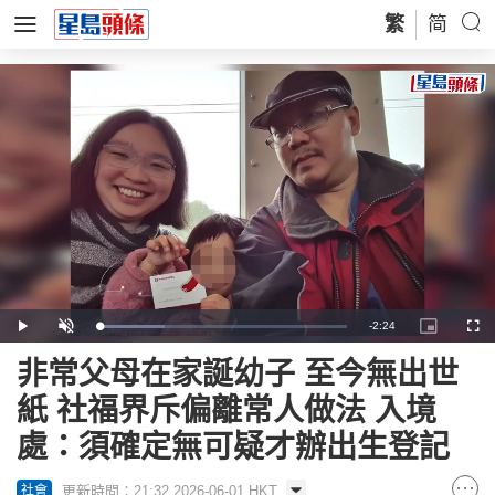
繁
简
Remaining
-
2:24
Loaded
:
Play
Unmute
Picture-
Full
26.37%
in-
Picture
Time
非常父母在家誕幼子 至今無出世
紙 社福界斥偏離常人做法 入境
處：須確定無可疑才辦出生登記
更新時間：21:32 2026-06-01 HKT
社會