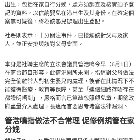
出生，包括在家自行分娩，處方須調查及核實須予登
記的資料，以信納嬰兒在港出生及其身份。在確定個
案無可疑後，將為該嬰兒辦理出生登記。
社署則表示，十分關注事件，已接觸該對父母及家
人，並正安排與該對父母會面。
本身是社聯主席的立法會議員管浩鳴今早（6月1日）
在商台節目形容，此情況聞所未聞，指這對父母做法
完全偏離常人對初生嬰兒的處理，後者在此情況下不
能獲得醫療、教育等保障，甚至「連個細路存唔存在
都證明唔到」，嚴格而言已算疏忽照顧兒童，期望政
府盡量介入處理，長遠而言要思考堵塞法律漏洞。
管浩鳴指做法不合常理 促修例規管在家
分娩