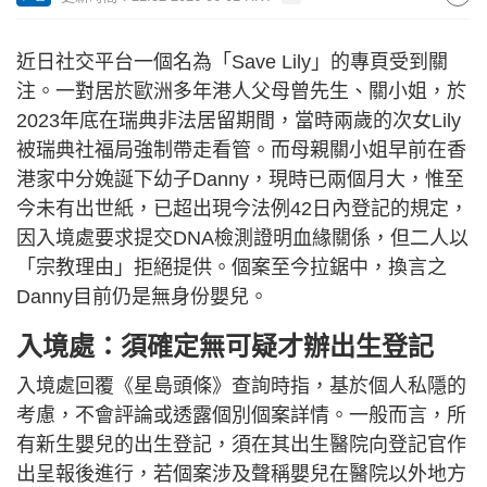
近日社交平台一個名為「Save Lily」的專頁受到關
注。一對居於歐洲多年港人父母曾先生、關小姐，於
2023年底在瑞典非法居留期間，當時兩歲的次女Lily
被瑞典社福局強制帶走看管。而母親關小姐早前在香
港家中分婏誕下幼子Danny，現時已兩個月大，惟至
今未有出世紙，已超出現今法例42日內登記的規定，
因入境處要求提交DNA檢測證明血緣關係，但二人以
「宗教理由」拒絕提供。個案至今拉鋸中，換言之
Danny目前仍是無身份嬰兒。
入境處：須確定無可疑才辦出生登記
入境處回覆《星島頭條》查詢時指，基於個人私隱的
考慮，不會評論或透露個別個案詳情。一般而言，所
有新生嬰兒的出生登記，須在其出生醫院向登記官作
出呈報後進行，若個案涉及聲稱嬰兒在醫院以外地方