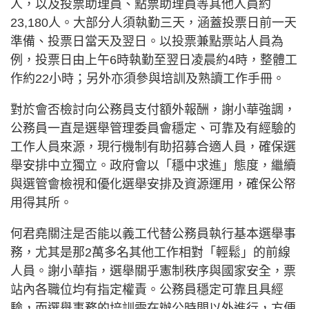
人，以及投票助理員、點票助理員等其他人員約
23,180人。大部分人須執勤三天，涵蓋投票日前一天
準備、投票日當天及翌日。以投票兼點票站人員為
例，投票日由上午6時執勤至翌日凌晨約4時，整體工
作約22小時；另外亦須參與培訓及熟讀工作手冊。
對於會否檢討向公務員支付額外報酬，謝小華強調，
公務員一直是選舉管理委員會穩定、可靠及有經驗的
工作人員來源，現行機制有助招募合適人員，確保選
舉安排中立獨立。政府會以「穩中求進」態度，繼續
與選管會檢視和優化選舉安排及資源運用，確保公帑
用得其所。
何君堯關注是否能以義工代替公務員執行基本選舉事
務，尤其是那2萬多名其他工作相對「輕鬆」的前線
人員。謝小華指，選舉關乎憲制秩序與國家安全，票
站內各職位均有指定權責。公務員穩定可靠且具經
驗，而選舉事務的培訓需在辦公時間以外進行，方便