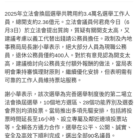
2025年立法會換屆選舉共聘用約3.4萬名選舉工作人
員，總開支約2.36億元。立法會議員何君堯今日（6
月3日）於立法會提出質詢，質疑有關開支太高，又
建議考慮以義工代替出錢請公務員擔任。政制及內地
事務局局長謝小華表示，絕大部分人員為現職公務
員，退休公務員僅約400人。對於有意見認為開支太
高，建議檢討向公務員支付額外報酬的做法，當局表
明會秉持審慎理財原則，繼續優化安排，但表明需有
可靠的工作人員維持票站服務。
謝小華表示，該次選舉為完善選舉制度後的第二場立
法會換屆選舉，10個地方選區、28個功能界別及選委
會界別均須投票。當局推出多項先驅安排，包括將投
票時間延長至16小時、設立專屬及鄰近邊境投票站
等。全賴各方通力合作，選舉在公平、公開、誠實、
安全及高效下順利完成，選出全部90名議員。