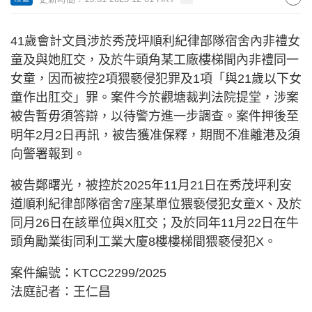
41歲會計文員涉於秀茂坪順利紀律部隊宿舍內非禮女
童及與她肛交，及於牛頭角某工廠樓梯間內非禮同一
女童，因而被控2項猥褻侵犯罪及1項「與21歲以下女
童作出肛交」罪。案件今於觀塘裁判法院提堂，涉案
被告暫毋須答辯，以待警方進一步調查。案件押後至
明年2月2日再訊，被告獲准保釋，期間不准離港及須
向警署報到。
被告鄭曙光，被控於2025年11月21日在秀茂坪利安
道順利紀律部隊宿舍7座某單位猥褻侵犯女童X、及於
同月26日在該單位與X肛交；及於同年11月22日在牛
頭角勵業街同利工業大廈8樓樓梯間猥褻侵犯X。
案件編號：KTCC2299/2025
法庭記者：王仁昌