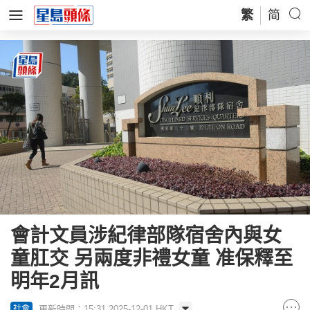
繁
简
會計文員涉紀律部隊宿舍內與女
童肛交 另兩度非禮女童 准保釋至
明年2月訊
更新時間：15:31 2025-12-01 HKT
社會