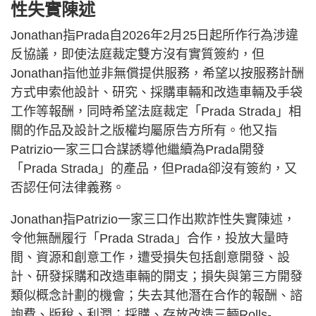
性失實陳述
Jonathan指Prada自2026年2月25日起所作行為涉違
反協議，即使法庭裁定雙方沒有實質簽約，但
Jonathan指他並非無償提供服務，希望以按服務計酬
方式申索他設計、研究、採購車輛和改造車輛及手袋
工作等報酬，同時希望法庭裁定「Prada Strada」相
關的作品及設計之版權均屬原告方所有。他又指
Patrizio一家三口合謀誘導他繼續為Prada開發
「Prada Strada」的產品，但Prada卻沒有簽約，又
否認任何法律義務。
Jonathan指Patrizio一家三口作出欺詐性失實陳述，
令他無酬履行「Prada Strada」合作，投放大量時
間、資源和創意工作，遭受損失包括創意開發、設
計、研發採購和改造車輛的開支；損失與第三方開發
類似概念計劃的機會；失去其他潛在合作的報酬、諮
詢費、版稅、利潤；採購、存放改造三輛Rolls-