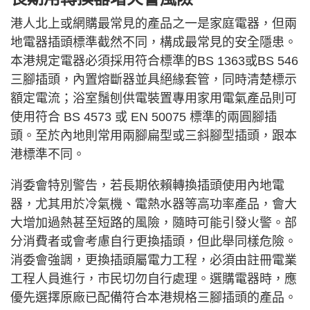
港人北上或網購最常見的產品之一是家庭電器，但兩
地電器插頭標準截然不同，構成最常見的安全隱患。
本港規定電器必須採用符合標準的BS 1363或BS 546
三腳插頭，內置熔斷器並具絕緣套管，同時清楚標示
額定電流；浴室鬚刨供電裝置專用家用電氣產品則可
使用符合 BS 4573 或 EN 50075 標準的兩圓腳插
頭。至於內地則常用兩腳扁型或三斜腳型插頭，跟本
港標準不同。
消委會特別警告，若長期依賴轉換插頭使用內地電
器，尤其用於冷氣機、電熱水器等高功率產品，會大
大增加過熱甚至短路的風險，隨時可能引發火警。部
分消費者或會考慮自行更換插頭，但此舉同樣危險。
消委會強調，更換插頭屬電力工程，必須由註冊電業
工程人員進行，市民切勿自行處理。選購電器時，應
優先選擇原廠已配備符合本港規格三腳插頭的產品。