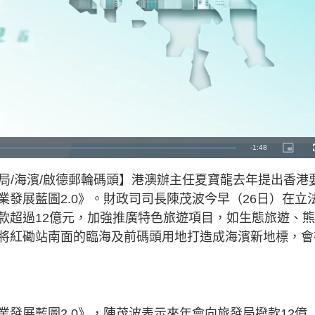
R
-
1:48
P
i
c
e
t
旅發局/海濱/啟德郵輪碼頭】港澳辦主任夏寶龍去年提出香港
u
r
m
e
發展藍圖2.0》。財政司司長陳茂波今早（26日）在立
-
i
a
n
款超過12億元，加強推廣特色旅遊項目，如生態旅遊、
-
P
i
將紅磡站南面的臨海及前碼頭用地打造成海濱新地標，會
i
c
t
n
u
r
e
i
n
發展藍圖2.0》，陳茂波表示來年會向旅發局撥款12億