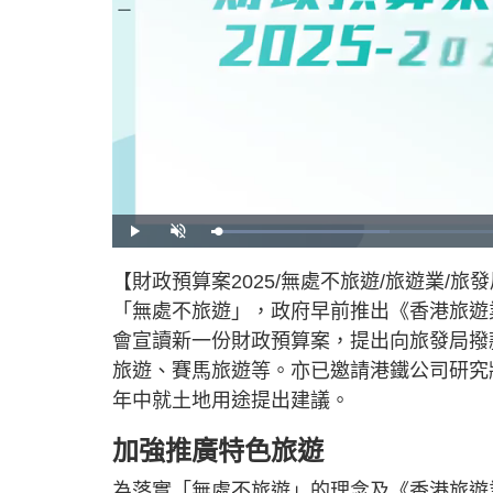
L
P
U
o
l
n
a
a
m
d
y
u
【財政預算案2025/無處不旅遊/旅遊業/
e
t
d
e
:
「無處不旅遊」，政府早前推出《香港旅遊業
2
7
.
會宣讀新一份財政預算案，提出向旅發局撥
3
2
旅遊、賽馬旅遊等。亦已邀請港鐵公司研究
%
年中就土地用途提出建議。
加強推廣特色旅遊
為落實「無處不旅遊」的理念及《香港旅遊業