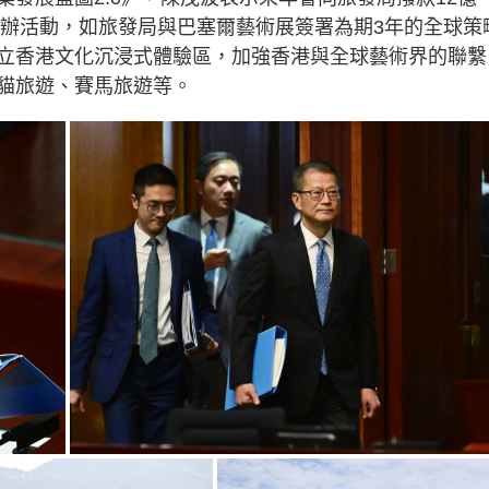
g
舉辦活動，如旅發局與巴塞爾藝術展簽署為期3年的全球策
T
立香港文化沉浸式體驗區，加強香港與全球藝術界的聯繫
i
貓旅遊、賽馬旅遊等。
m
e