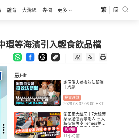
繁
简
育
體育
大灣區
專欄
更多
 中環等海濱引入輕食飲品檔
最Hit
謝偉俊夫婦擬效法蔡瀾
｜周顯
投資理財
2026-08-07 06:00 HKT
愛回家大結局｜7大綠葉
身家過億背景驚人 三太
私伙鱷魚皮Hermès拍劇
蘇姐原來是半山樓后
影視圈
11小時前