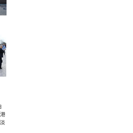
由
香港
的淡