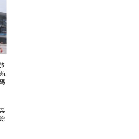
旅
港航
碼
業
途