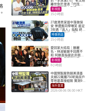
封「李泳漢2.0」 老父剛
離世急於澄清「代找卡
略
數」傳聞惹人反感
影視圈
。
15小時前
27歲港男家道中落做保
安 慘遭舊同學嘲笑 捱足
3年遇「高人」指點 終辭
職宣告「轉做一事」｜
時事熱話
Juicy叮
15小時前
愛回家大結局｜滕麗
名、林淑敏握手回應不
和 阿滕直指彼此非朋友
大小姐指傳聞得啖笑
影視圈
07:59
8小時前
中國預製屋熱銷美澳墨
夫婦22萬購750呎兩房戶
零地基直接組裝 實測9個
月激讚
海外置業
2026-08-06 06:00 HKT