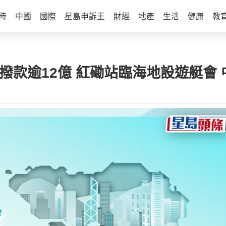
時
中國
國際
星島申訴王
財經
地產
生活
健康
教
局撥款逾12億 紅磡站臨海地設遊艇會