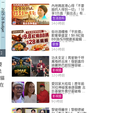
內地媽居港心得「不要
臉的人得到一切」！分
享3方面「豁出去」有著
數 網民：你好厲害
生活百科
14小時前
街坊酒樓推「平民價」
歎奢華盛宴！$9.8紅燒
BB鴿/$28開邊蒸龍蝦 3
大晚餐超值優惠
飲食
14小時前
F
u
功夫女足丨周星馳千呼
l
萬喚終出來！偕劉嘉玲
l
要
s
迪麗熱巴超狂陣容破天
c
荒現身香港謝票
r
影視圈
法
e
e
12小時前
n
熊貓
愛回家大結局丨歷年逾
在
30位神級客串逐個數 古
巨基變外賣仔最破格 歐
陽震華情陷群姐
影視圈
9小時前
黎彼得離世丨黎樹德被