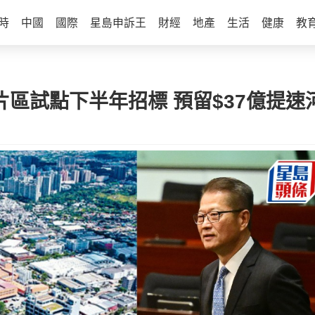
時
中國
國際
星島申訴王
財經
地產
生活
健康
教
都片區試點下半年招標 預留$37億提