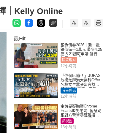
lly Online
最Hit
銀色債券2026｜新一批
銀債每手1萬元 最少4.25
厘 8.21起可申購 發行金
額最多550億
投資理財
12小時前
「你個frd廢！」JUPAS
放榜炫耀港大醫科Offer
名校女生囂張留言惹眾
怒 醫學院澄清：宣稱
時事熱話
「40.5分獲錄取」不符事
12小時前
實｜Juicy叮
佘詩曼疑胸壓Chrome
Hearts型男老闆 俯身疑
跟對方背脊零距離接觸
網民驚呼：企側邊唔
影視圈
得？
13小時前