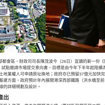
展北部都會區，財政司司長陳茂波今（26日）宣讀的新一份《
」試點邀請市場提交意向書，目標是由今年下半年起陸續
土地業權人可申請原址換地；政府亦已預留37億元加快
基建方面，政府預計年內展開港深西部鐵路（洪水橋至前
線的詳細規劃及設計。
產出