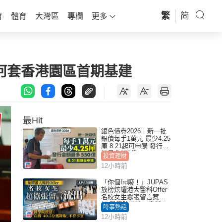
繁
简
育
體育
大灣區
專欄
更多
速河套香港園區首期基建
最Hit
銀色債券2026｜新一批
銀債每手1萬元 最少4.25
厘 8.21起可申購 發行金
額最多550億
投資理財
12小時前
「你個frd廢！」JUPAS
放榜炫耀港大醫科Offer
名校女生囂張留言惹眾
怒 醫學院澄清：宣稱
時事熱話
「40.5分獲錄取」不符事
12小時前
實｜Juicy叮