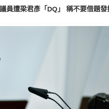
遭梁君彥「DQ」 稱不要借題發揮｜Ke