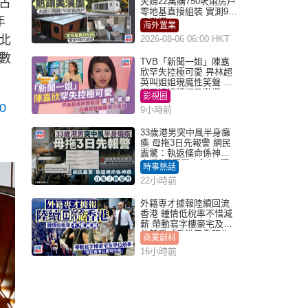
古
夫婦22萬購750呎兩房戶
零地基直接組裝 實測9個
年
月激讚
海外置業
北
2026-08-06 06:00 HKT
數
TVB「新聞一姐」陳嘉
欣罕失控極可愛 畀林超
英叫姐姐現魔性笑聲 自
嘲是姨姨獲網民激讚
影視圈
0
9小時前
33歲港男突中風半身癱
瘓 母拖3日先報警 網民
震驚：執返條命係神蹟
自爆2個惡習｜Juicy叮
時事熱話
22小時前
外籍專才據報陸續回流
香港 鍾情低稅率不惜減
薪 帶動寫字樓豪宅及學
位競爭「香港已重現生
商業創科
機」
16小時前