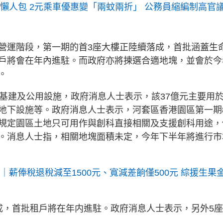
級懶人包 2元乘車優惠變「兩蚊兩折」 公務員縮編制高官
營運階段，第一期的首3座大樓正陸續落成，首批涵蓋生
戶將會在年內進駐。而政府亦將揀選合適地塊，並會於今
。
的基建及公用設施，政府消息人士表示，該37億元主要用
地下設施等。政府消息人士表示，河套區香港園區第一期
規定園區土地只可用作與創科直接相關及支援創科用途，
。消息人士指，相關地塊面積未定，今年下半年將進行市
｜薪俸稅退稅減至1500元、寬減差餉僅500元 綜援生果
成，首批租戶將在年内進駐。政府消息人士表示，另外5