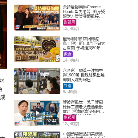
佘詩曼疑胸壓Chrome
Hearts型男老闆 俯身疑
跟對方背脊零距離接觸
網民驚呼：企側邊唔
影視圈
得？
13小時前
檀島咖啡餅店回歸港
島！預告新店8月下旬太
古重開 年初結束80年歷
史灣仔總店
飲食
14小時前
六合彩︱頭獎一注獨中
得1900萬 攪珠結果出爐
即刻入嚟對冧巴！
財
社會
為
8小時前
完成
黎彼得離世丨兒子黎樹
德停工陪老父走過最後
歲月 澄清經濟沒有困
難：傳聞有誇張成份
影視圈
02:44
12小時前
中國預製屋熱銷美澳墨