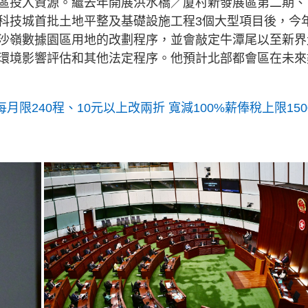
區投入資源。繼去年開展洪水橋／厦村新發展區第二期、
科技城首批土地平整及基礎設施工程3個大型項目後，今
沙嶺數據園區用地的改劃程序，並會敲定牛潭尾以至新界
環境影響評估和其他法定程序。他預計北部都會區在未來
月限240程、10元以上改兩折 寬減100%薪俸稅上限150