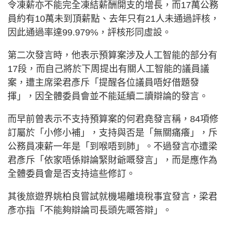
令凍薪亦不能完全凍結薪酬開支的增長，而17萬公務
員約有10萬未到頂薪點、去年只有21人未通過評核，
因此通過率達99.979%，評核形同虛設。
第二次發言時，他表示預算案涉及人工智能的部分有
17段，而自己將於下周提出有關人工智能的議員議
案，遭主席梁君彥斥「提醒各位議員唔好借題發
揮」，因全體委員會並不能延續二讀辯論的發言。
而早前曾表示不支持預算案的何君堯發言稱，84項修
訂屬於「小修小補」，支持與否是「無關痛癢」，斥
公務員凍薪一年是「到喉唔到肺」。不過發言亦遭梁
君彥斥「依家唔係辯論緊財爺嘅發言」，而是應作為
全體委員會是否支持這些修訂。
其後旅遊界姚柏良嘗試就機場離境稅事宜發言，梁君
彥亦指「不能夠辯論司長頭先嘅答辯」。