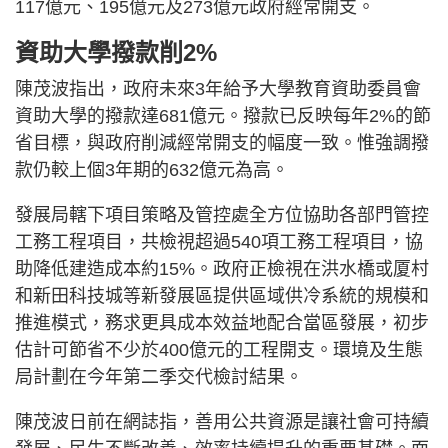
117億元、195億元及273億元政府經常開支。
資助大學撥款削2%
陳茂波指出，政府未來3年給予大學教育資助委員會
資助大學的撥款達681億元。撥款已反映每年2%的節
省目標，與政府削減經常開支的幅度一致。惟強調撥
款仍較上個3年期的632億元為高。
發展局轄下項目策略及管控處全方位協助各部門管控
工務工程項目，共檢視超過540項工務工程項目，協
助降低建造成本約15%。政府正檢視在洪水橋或厦村
和新田科技城等新發展區提供區域供冷系統的規模和
推進模式，務求更具成本效益地配合當區發展，初步
估計可節省不少於400億元的工程開支。環境及生態
局計劃在今年第二季交代檢討結果。
陳茂波日前在網誌指，善用公共資源是讓社會可持續