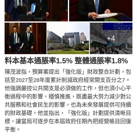
+4
料本
基本通脹率1.5% 整體通脹率1.8%
陳茂波指，預算案提出「強化版」財政整合計劃，包
括至2027至28年度累計削減政府經常開支百分之7。
他強調嚴控公共開支是必須做的工作，但也須小心平
衡過程中的影響，穩慎推進，既盡最大努力減少對公
共服務和社會民生的影響，也為未來發展提供可持續
的財政基礎。他並指出，「強化版」計劃提供清晰目
標，讓當局可逐步在本屆政府任期內把經營帳目回復
平衡。