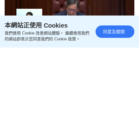
本網站正使用 Cookies
同意及關閉
我們使用 Cookie 改善網站體驗。 繼續使用我們
的網站即表示您同意我們的 Cookie 政策。
Remaining
-
0:42
Loaded
:
Pause
Unmute
Picture-
Fullscr
65.62%
in-
Picture
立法會三讀通過財政預算案 上年
Time
度赤字803億元 陳茂波：加80元
機場稅不影響競爭力
更新時間：13:35 2025-04-30 HKT
政情
【財政預算案/陳茂波/中美關稅/立法會】立法會今日
（30日）舉行大會繼續審議《財政預算案》，輪到官
員發言。財政司司長陳茂波更新2024/25年度的綜合
帳目，赤字約為803億元，較修訂預算的872億元為