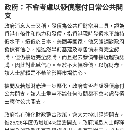
政府：不會考慮以發債應付日常公共開
支
政府消息人士又稱，發債為公共理財常用工具，認為
香港有條件和能力和發債，指香港現時發債水平維持
低水平，遠低於日本、美國等國家。他又強調對政府
發債有信心，指雖然早前基建及零售債未有完全認
購，但仍接近完全認購，而且過去發債都接近超額認
購，因此對此感信心。至於不大幅發債，以解財赤，
該人士解釋是不希望影響市場信心。
被問及若然財赤進一步惡化，政府會否考慮發債應付
公共開支，該人士重申不論任何時間都不會考慮發債
去應付公共開支。
政府指有強化財政整合政策，會大力控制經營開支，
惟25/26年度仍增加4%經營開支，政府消息人士解釋