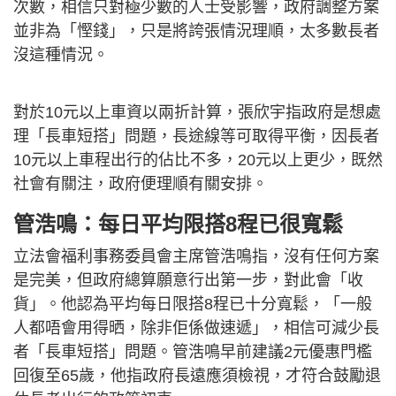
次數，相信只對極少數的人士受影響，政府調整方案
並非為「慳錢」，只是將誇張情況理順，太多數長者
沒這種情況。
對於10元以上車資以兩折計算，張欣宇指政府是想處
理「長車短搭」問題，長途線等可取得平衡，因長者
10元以上車程出行的佔比不多，20元以上更少，既然
社會有關注，政府便理順有關安排。
管浩鳴：每日平均限搭8程已很寬鬆
立法會福利事務委員會主席管浩鳴指，沒有任何方案
是完美，但政府總算願意行出第一步，對此會「收
貨」。他認為平均每日限搭8程已十分寬鬆，「一般
人都唔會用得晒，除非佢係做速遞」，相信可減少長
者「長車短搭」問題。管浩鳴早前建議2元優惠門檻
回復至65歲，他指政府長遠應須檢視，才符合鼓勵退