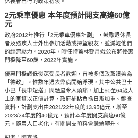
休長者出行的政策初衷。
2元乘車優惠 本年度預計開支高達60億
元
政府2012年推行「2元乘車優惠計劃」，鼓勵退休長
者及殘疾人士外出參加活動或探望親友，並減輕他們
的經濟壓力。2020年，時任特首林鄭月娥公布將優惠
門檻降至60歲，2022年實施。
優惠門檻調低後深受長者歡迎，曾被多個政黨讚美為
「德政」。惟數年過去弊病開始浮現，其中公共巴士
小巴「長車短搭」問題最令人頭痛，加上60至64歲人
士的車資以正價計算，政府補貼負擔日漸加重。翻查
資料，計劃支出由2021/22年度的13.95億元，增至
2023/24年度的40億元，預計本年度開支高達60億
元。隨着人口老化，有關開支預料會繼續攀升。
記者：陳嘉洛