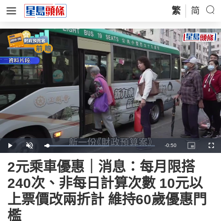
繁
简
Remaining
-
0:50
Loaded
:
Play
Unmute
Picture-
Full
58.56%
in-
Picture
Time
2元乘車優惠｜消息：每月限搭
240次、非每日計算次數 10元以
上票價改兩折計 維持60歲優惠門
檻