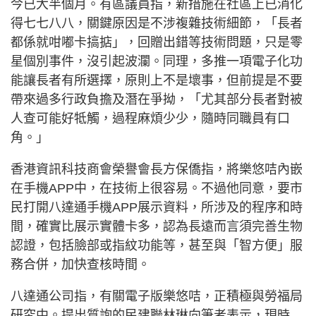
今已大半個月。有區議員指，新措施在社區上已消化
得七七八八，關鍵原因是不涉複雜技術細節，「長者
都係就咁嘟卡搞掂」，回贈出錯等技術問題，只是零
星個別事件，沒引起波瀾。同理，多推一項電子化功
能讓長者有所選擇，原則上不是壞事，但前提是不要
帶來過多行政負擔及潛在爭拗，「尤其部分長者對被
人查可能好牴觸，過程麻煩少少，隨時同職員有口
角。」
香港資訊科技商會榮譽會長方保僑指，將樂悠咭內嵌
在手機APP中，在技術上很容易。不過他同意，要市
民打開八達通手機APP展示資料，所涉及的程序和時
間，確實比展示實體卡多，認為長遠而言須完善生物
認證，包括臉部或指紋功能等，甚至與「智方便」服
務合併，加快查核時間。
八達通公司指，有關電子版樂悠咭，正積極與勞福局
研究中。提出質詢的民建聯林琳向筆者表示，現時