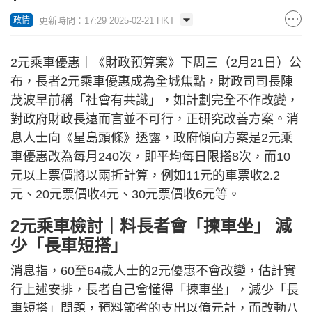
更新時間：17:29 2025-02-21 HKT
政情
2元乘車優惠｜《財政預算案》下周三（2月21日）公
布，長者2元乘車優惠成為全城焦點，財政司司長陳
茂波早前稱「社會有共識」，如計劃完全不作改變，
對政府財政長遠而言並不可行，正研究改善方案。消
息人士向《星島頭條》透露，政府傾向方案是2元乘
車優惠改為每月240次，即平均每日限搭8次，而10
元以上票價將以兩折計算，例如11元的車票收2.2
元、20元票價收4元、30元票價收6元等。
2元乘車檢討｜料長者會「揀車坐」 減
少「長車短搭」
消息指，60至64歲人士的2元優惠不會改變，估計實
行上述安排，長者自己會懂得「揀車坐」，減少「長
車短搭」問題，預料節省的支出以億元計，而改動八