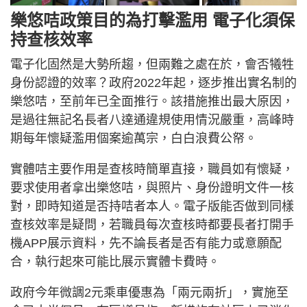
樂悠咭政策目的為打擊濫用 電子化須保
持查核效率
電子化固然是大勢所趨，但兩難之處在於，會否犧牲
身份認證的效率？政府2022年起，逐步推出實名制的
樂悠咭，至前年已全面推行。該措施推出最大原因，
是過往無記名長者八達通違規使用情況嚴重，高峰時
期每年懷疑濫用個案逾萬宗，白白浪費公帑。
實體咭主要作用是查核時簡單直接，職員如有懷疑，
要求使用者拿出樂悠咭，與照片、身份證明文件一核
對，即時知道是否持咭者本人。電子版能否做到同樣
查核效率是疑問，若職員每次查核時都要長者打開手
機APP展示資料，先不論長者是否有能力或意願配
合，執行起來可能比展示實體卡費時。
政府今年微調2元乘車優惠為「兩元兩折」，實施至