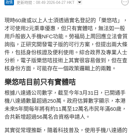
更新時間：08:49 2026-04-27 HKT
政情
現時60歲或以上人士須透過實名登記的「樂悠咭」，
才可使用2元乘車優惠，但只有實體咭，無法如一般
用戶般嵌入手機NFC功能。勞福局上周回應立法會質
詢指，正研究開發電子版的可行方案，但提出兩大條
件，包括身份核證及便利使用。綜合政界及專業人士
分析，電子版樂悠咭技術上其實很容易做到，但在查
核身份方面，可能存在一個政策邏輯上的兩難。
樂悠咭目前只有實體咭
根據八達通公司數字，截至今年3月31日，已開通手
機八達通數量超過250萬。政府估算數字顯示，本港
未來5年間每年將有約11萬至12萬名市民年滿60歲，
合共新增超過56萬名合資格申請人。
其實從常理推斷，隨着科技普及，使用手機八達通的