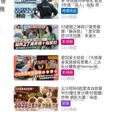
入後
安 慘遭舊同學嘲笑 捱足
3年遇「高人」指點 終辭
機
職宣告「轉做一事」｜
時事熱話
Juicy叮
10小時前
63歲關之琳與27歲男模
檢
爆「嫲孫戀」？激罕開
腔19字回應：多謝大家
掛念近況
影視圈
13小時前
愛回家大結局｜7大綠葉
身家過億背景驚人 三太
私伙鱷魚皮Hermès拍劇
蘇姐原來是半山樓后
影視圈
5小時前
尖沙咀$69起素食自助餐
90分鐘任食沙律/炒飯麵/
炸物 網民大讚：味道
好，環境闊落
飲食
13小時前