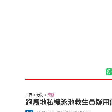
主頁
港聞
突發
跑馬地私樓泳池救生員疑用