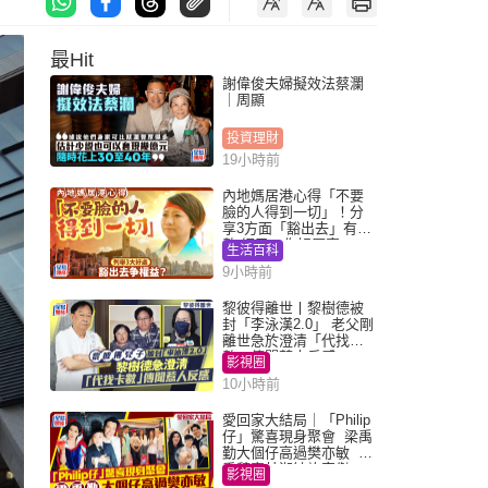
最Hit
謝偉俊夫婦擬效法蔡瀾
｜周顯
投資理財
19小時前
內地媽居港心得「不要
臉的人得到一切」！分
享3方面「豁出去」有著
數 網民：你好厲害
生活百科
9小時前
黎彼得離世丨黎樹德被
封「李泳漢2.0」 老父剛
離世急於澄清「代找卡
數」傳聞惹人反感
影視圈
10小時前
愛回家大結局｜「Philip
仔」驚喜現身聚會 梁禹
勤大個仔高過樊亦敏 超
乖黐實林淑敏許家傑
影視圈