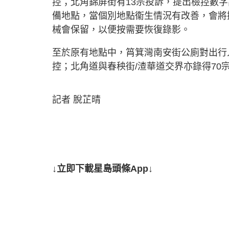
控；北角錦屏街有13宗投訴，提出檢控數
備地點，當個別地點衞生情況有改善，會將
械會保留，以便按需要恢復錄影。
至於原有地點中，筲箕灣南安街公廁對出行
控；北角道與春秧街/渣華道交界亦錄得70
記者 脫芷晴
↓立即下載星島頭條App↓