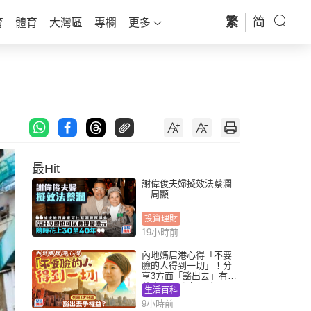
繁
简
育
體育
大灣區
專欄
更多
最Hit
謝偉俊夫婦擬效法蔡瀾
｜周顯
投資理財
19小時前
內地媽居港心得「不要
臉的人得到一切」！分
享3方面「豁出去」有著
數 網民：你好厲害
生活百科
9小時前