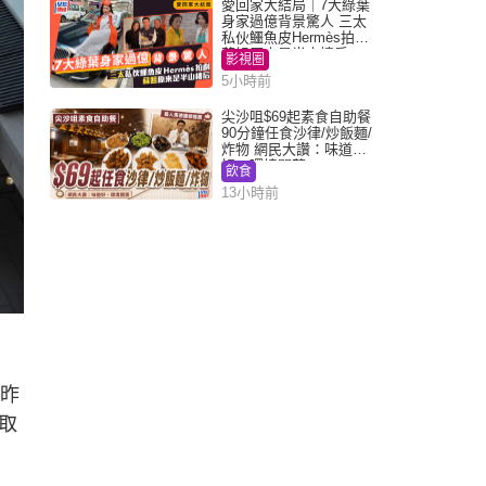
愛回家大結局｜7大綠葉
身家過億背景驚人 三太
私伙鱷魚皮Hermès拍劇
蘇姐原來是半山樓后
影視圈
5小時前
尖沙咀$69起素食自助餐
90分鐘任食沙律/炒飯麵/
炸物 網民大讚：味道
好，環境闊落
飲食
13小時前
名昨
取