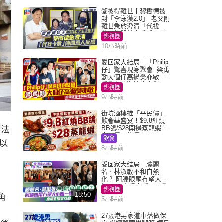
黎彼得離世丨黎樹德被
封「李泳漢2.0」 老父剛
離世急於澄清「代找卡
數」傳聞惹人反感
影視圈
10小時前
愛回家大結局｜「Philip
仔」驚喜現身聚會 梁禹
勤大個仔高過樊亦敏 超
乖黐實林淑敏許家傑
影視圈
9小時前
街坊酒樓推「平民價」
歎奢華盛宴！$9.8紅燒
BB鴿/$28開邊蒸龍蝦 3
非法
大晚餐超值優惠
飲食
以
8小時前
愛回家大結局｜滕麗
名、林淑敏不和白熱
化？ 阿滕眼尾冇望大小
姐一眼 商場直播零互動
影視圈
18:50
角
5小時前
27歲港男家道中落做保