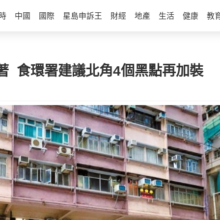
時
中國
國際
星島申訴王
財經
地產
生活
健康
教
著 食環署建議北角4個黑點再加裝