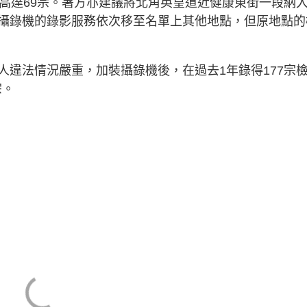
字高達69宗。署方亦建議將北角英皇道近健康東街一段納
攝錄機的錄影服務依次移至名單上其他地點，但原地點的
人違法情況嚴重，加裝攝錄機後，在過去1年錄得177宗
宗。