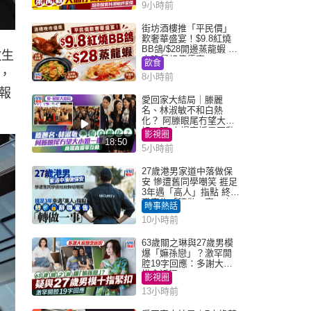
9小時前
街坊酒樓推「平民價」
歎奢華盛宴！$9.8紅燒
BB鴿/$28開邊蒸龍蝦 3
救生
大晚餐超值優惠
飲食
，
8小時前
報
愛回家大結局｜滕麗
名、林淑敏不和白熱
化？ 阿滕眼尾冇望大小
姐一眼 商場直播零互動
影視圈
18:50
5小時前
27歲港男家道中落做保
安 慘遭舊同學嘲笑 捱足
3年遇「高人」指點 終辭
職宣告「轉做一事」｜
時事熱話
Juicy叮
10小時前
63歲關之琳與27歲男模
爆「嫲孫戀」？激罕開
腔19字回應：多謝大家
掛念近況
影視圈
13小時前