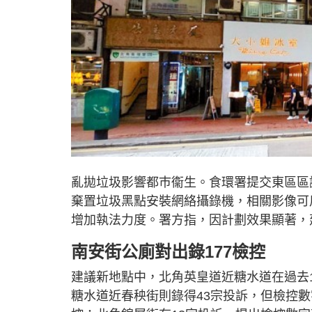
亂拋垃圾影響都巿衞生。食環署提交東區區
棄置垃圾黑點安裝網絡攝錄機，相關影像可
增加執法力度。署方指，因計劃效果顯著，
南安街公廁對出錄177檢控
建議新地點中，北角英皇道近糖水道在過去1
糖水道近春秧街則錄得43宗投訴，但檢控數