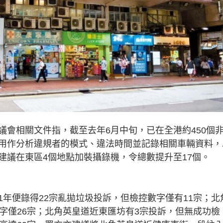
議會相關文件指，截至去年6月中旬，已在全港約450個
用作分析違規者的模式、違法時間並記錄相關車輛資料，
建議在東區4個地點加裝攝錄機，令總數提升至17個。
年便錄得22宗亂拋垃圾投訴，但檢控數字僅有11宗；北
字僅26宗；北角英皇道近東匯坊有3宗投訴，但無成功檢