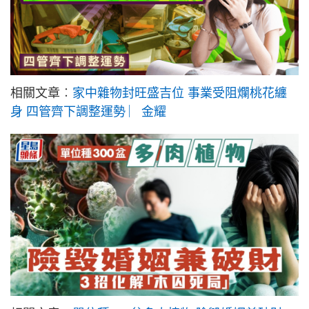
相關文章︰
家中雜物封旺盛吉位 事業受阻爛桃花纏
身 四管齊下調整運勢 ︳金耀