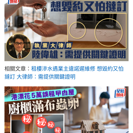
相關文章：
租樓滲水遇業主違諾遲維修 想毀約又怕
撻訂 大律師：需提供關鍵證明