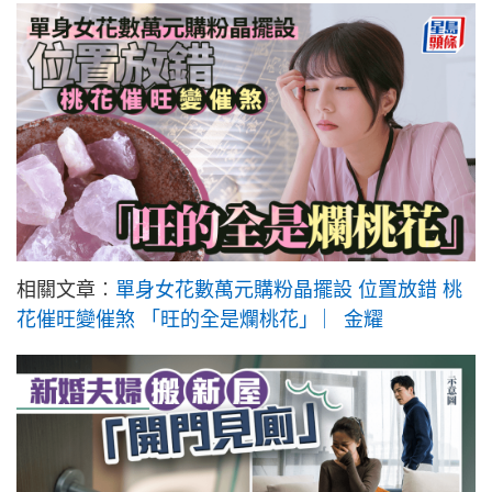
相關文章︰
單身女花數萬元購粉晶擺設 位置放錯 桃
花催旺變催煞 「旺的全是爛桃花」 ︳金耀