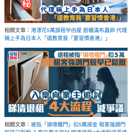
相關文章：
港漂花5萬誤租曱甴屋 廚櫃滿布蟲卵 代理
稱上手為日本人「還教育我『要習慣香港』」
相關文章：
被指「損壞櫃門」扣5萬按金 租客強調門