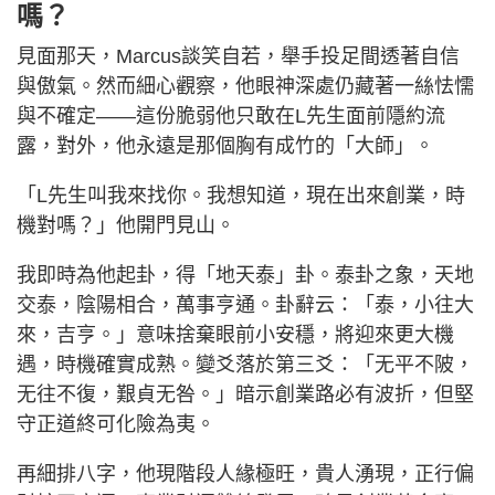
嗎？
見面那天，Marcus談笑自若，舉手投足間透著自信
與傲氣。然而細心觀察，他眼神深處仍藏著一絲怯懦
與不確定——這份脆弱他只敢在L先生面前隱約流
露，對外，他永遠是那個胸有成竹的「大師」。
「L先生叫我來找你。我想知道，現在出來創業，時
機對嗎？」他開門見山。
我即時為他起卦，得「地天泰」卦。泰卦之象，天地
交泰，陰陽相合，萬事亨通。卦辭云：「泰，小往大
來，吉亨。」意味捨棄眼前小安穩，將迎來更大機
遇，時機確實成熟。變爻落於第三爻：「无平不陂，
无往不復，艱貞无咎。」暗示創業路必有波折，但堅
守正道終可化險為夷。
再細排八字，他現階段人緣極旺，貴人湧現，正行偏