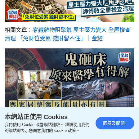
相關文章：
家藏雜物阻聚氣 屋主壓力變大 全屋檢查
清理 「免財位受累 錢財留不住」｜金耀
本網站正使用 Cookies
同意及關閉
我們使用 Cookie 改善網站體驗。 繼續使用我們
相關文章：
鬼砸床原來醫學有得解 與家居整潔及能
的網站即表示您同意我們的 Cookie 政策。
量亦有關 師傅教路一招簡單潔淨方法｜金耀