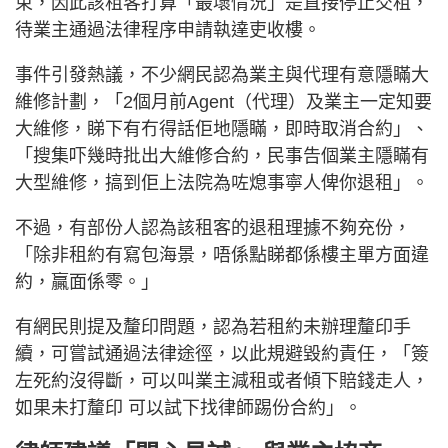
束，因此該租客打算「最壞情況」是直接停止交租，
待業主通過法律程序申請執達吏收樓。
事件引發熱議，不少網民認為業主與代理有意隱瞞大
維修計劃，「2個月前Agent（代理）及業主一定知要
大維修，睇下有冇得話佢地隱瞞，即時取消合約」、
「搜集吓幾時批出大維修合約，民事告個業主隱瞞有
大型維修，搞到佢上法院為咗熄事寧人俾你退租」。
不過，有部份人認為該租客的退租理據不夠充份，
「除非租約有寫包海景，唔係點睇都係樓主單方面違
約，贏面係零。」
有網民則提及釐印問題，認為若租約未辦理釐印手
續，可嘗試通過法律途徑，以此規避毀約責任，「簽
左死約沒得斷，可以叫業主減租或者傾下賠錢走人，
如果未打釐印 可以試下找律師踢份合約」。