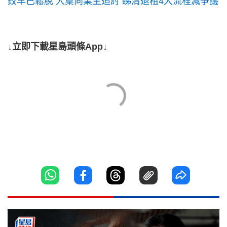
鉸早已鬆脫 入稟向業主追討 睇清退租4大流程減爭議
↓立即下載星島頭條App↓