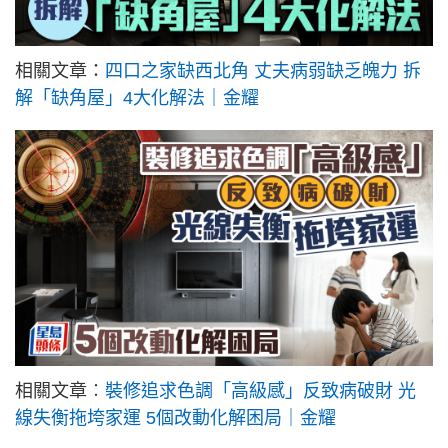
相關文章：
四口之家缺西北角 丈夫病弱缺乏魄力 拆
解「缺角屋」4大化解法｜金耀
相關文章︰
裝修追求色調「高級感」反致病破財 光
線失衡拖垮家運 5個改動化解困局｜金耀