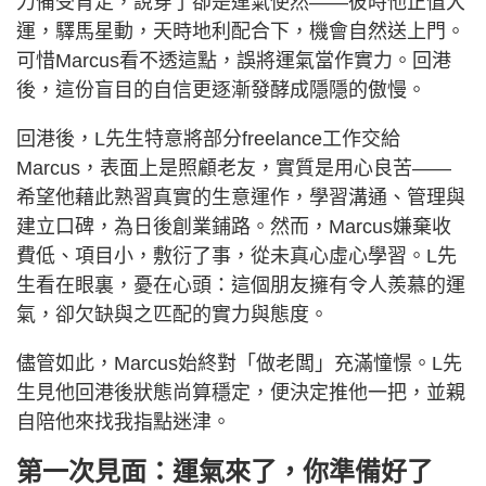
力備受肯定，說穿了卻是運氣使然——彼時他正值大
運，驛馬星動，天時地利配合下，機會自然送上門。
可惜Marcus看不透這點，誤將運氣當作實力。回港
後，這份盲目的自信更逐漸發酵成隱隱的傲慢。
回港後，L先生特意將部分freelance工作交給
Marcus，表面上是照顧老友，實質是用心良苦——
希望他藉此熟習真實的生意運作，學習溝通、管理與
建立口碑，為日後創業鋪路。然而，Marcus嫌棄收
費低、項目小，敷衍了事，從未真心虛心學習。L先
生看在眼裏，憂在心頭：這個朋友擁有令人羨慕的運
氣，卻欠缺與之匹配的實力與態度。
儘管如此，Marcus始終對「做老闆」充滿憧憬。L先
生見他回港後狀態尚算穩定，便決定推他一把，並親
自陪他來找我指點迷津。
第一次見面：運氣來了，你準備好了