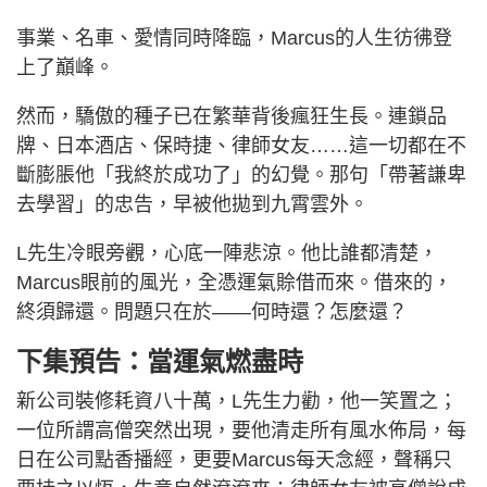
事業、名車、愛情同時降臨，Marcus的人生彷彿登
上了巔峰。
然而，驕傲的種子已在繁華背後瘋狂生長。連鎖品
牌、日本酒店、保時捷、律師女友……這一切都在不
斷膨脹他「我終於成功了」的幻覺。那句「帶著謙卑
去學習」的忠告，早被他拋到九霄雲外。
L先生冷眼旁觀，心底一陣悲涼。他比誰都清楚，
Marcus眼前的風光，全憑運氣賒借而來。借來的，
終須歸還。問題只在於——何時還？怎麼還？
下集預告：當運氣燃盡時
新公司裝修耗資八十萬，L先生力勸，他一笑置之；
一位所謂高僧突然出現，要他清走所有風水佈局，每
日在公司點香播經，更要Marcus每天念經，聲稱只