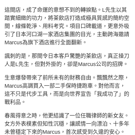
這間店，成了命運的意想不到的轉捩點。L先生以其
踏實細緻的功力，將茶飲店打造成極具質感的簡約空
間，線條乾淨、用料考究。項目口碑載道，更意外吸
引了日本河口湖一家酒店集團的目光，主動跨海邀請
Marcus為旗下酒店進行全面翻新。
諷刺的是，那間令日本客戶驚艷的茶飲店，真正操刀
人是L先生，但對外掛的，卻是Marcus公司的招牌。
生意爆發帶來了前所未有的財務自由。飄飄然之際，
Marcus高調買入一部二手保時捷跑車。對他而言，
這不只是代步工具，而是向世界宣告「我成功了」的
戰利品。
春風得意之時，他更結識了一位任職律師的新女友。
女方外表樸素但知性沉穩，讓感情一向漂泊、十多年
未曾穩定下來的Marcus，首次感受到久違的安心。