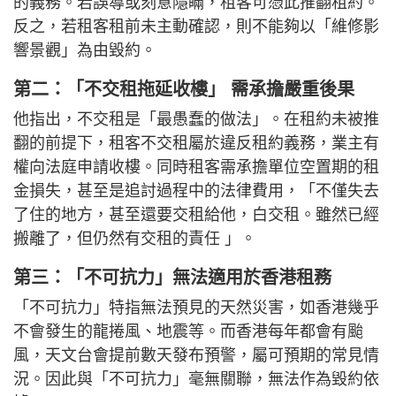
的義務。若誤導或刻意隱瞞，租客可憑此推翻租約。
反之，若租客租前未主動確認，則不能夠以「維修影
響景觀」為由毀約。
第二：「不交租拖延收樓」 需承擔嚴重後果
他指出，不交租是「最愚蠢的做法」。在租約未被推
翻的前提下，租客不交租屬於違反租約義務，業主有
權向法庭申請收樓。同時租客需承擔單位空置期的租
金損失，甚至是追討過程中的法律費用，「不僅失去
了住的地方，甚至還要交租給他，白交租。雖然已經
搬離了，但仍然有交租的責任 」。
第三：「不可抗力」無法適用於香港租務
「不可抗力」特指無法預見的天然災害，如香港幾乎
不會發生的龍捲風、地震等。而香港每年都會有颱
風，天文台會提前數天發布預警，屬可預期的常見情
況。因此與「不可抗力」毫無關聯，無法作為毀約依