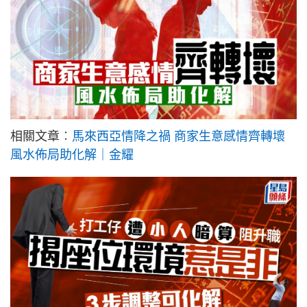
相關文章︰
馬來西亞情降之禍 商家生意感情齊轉壞
風水佈局助化解｜金耀