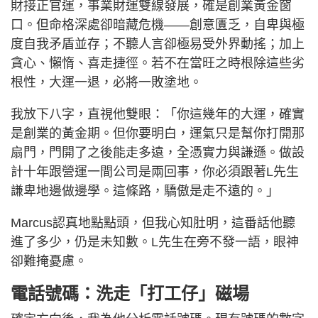
財接正官運，事業財運雙線發展，確是創業黃金窗
口。但命格深處卻暗藏危機——創意匱乏，自卑與極
度自我矛盾並存；不聽人言卻極易受外界動搖；加上
貪心、懶惰、喜走捷徑。若不在當旺之時根除這些劣
根性，大運一退，必將一敗塗地。
我放下八字，直視他雙眼：「你這幾年的大運，確實
是創業的黃金期。但你要明白，運氣只是幫你打開那
扇門，門開了之後能走多遠，全憑實力與謙遜。做設
計十年跟營運一間公司是兩回事，你必須跟著L先生
謙卑地邊做邊學。這條路，驕傲是走不遠的。」
Marcus認真地點點頭，但我心知肚明，這番話他聽
進了多少，仍是未知數。L先生在旁不發一語，眼神
卻難掩憂慮。
電話號碼：洗走「打工仔」磁場