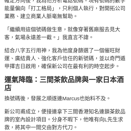
確定方向後，我為他分析電話號碼。現有號碼的數字
能量偏向「打工格局」，只利個人執行，對開拓公司
業務、建立商業人脈毫無幫助。
「繼續用這個號碼做生意，就像穿著舊廠服去見大
客，氣場永遠差一截。」我直言不諱。
結合八字五行用神，我為他度身篩選了一個催旺財
運、廣結貴人、強化客戶信任的新號碼，並以奇門遁
甲擇吉日啟用，確保新公司在最有利的時空起步。
運氣降臨：三間茶飲品牌與一家日本酒
店
換號碼後，發展之順遂連Marcus也始料不及。
新公司甫成立，便接連拿下三間香港知名連鎖茶飲品
牌的室內設計項目。分身不暇下，他唯有向L先生求
救，將其中一間交由對方代刀。