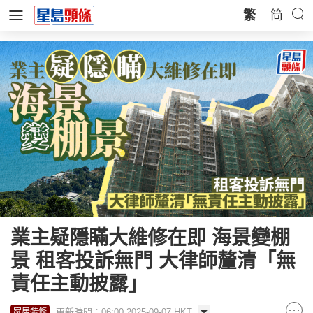
繁
简
業主疑隱瞞大維修在即 海景變棚
景 租客投訴無門 大律師釐清「無
責任主動披露」
更新時間：06:00 2025-09-07 HKT
家居裝修