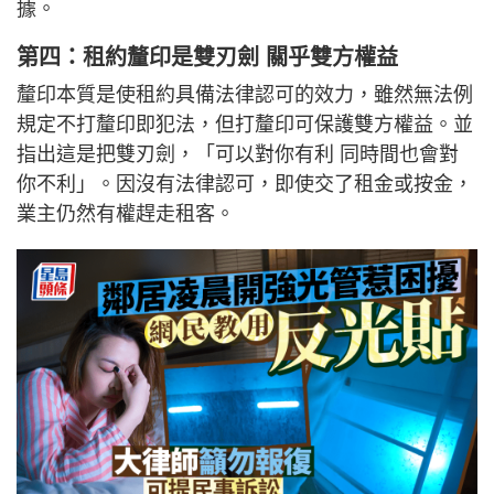
據。
第四：租約釐印是雙刃劍 關乎雙方權益
釐印本質是使租約具備法律認可的效力，雖然無法例
規定不打釐印即犯法，但打釐印可保護雙方權益。並
指出這是把雙刃劍，「可以對你有利 同時間也會對
你不利」。因沒有法律認可，即使交了租金或按金，
業主仍然有權趕走租客。