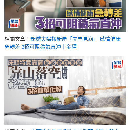
相關文章︰
新婚夫婦搬新屋「開門見廁」 感情健康
急轉差 3招可阻穢氣直沖｜金耀