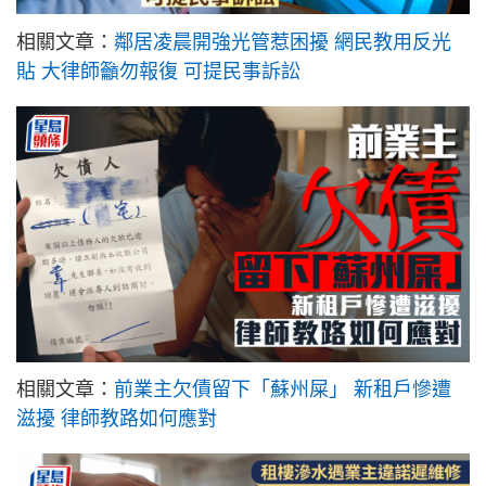
相關文章：
鄰居凌晨開強光管惹困擾 網民教用反光
貼 大律師籲勿報復 可提民事訴訟
相關文章：
前業主欠債留下「蘇州屎」 新租戶慘遭
滋擾 律師教路如何應對