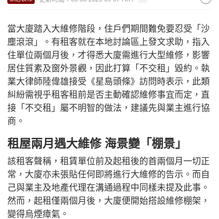
當大廈踏入大維修階段，住戶們期間難免要忍受「沙
塵滾滾」。有租客就在本地討論區上發文求助，指入
住單位兩個月後，才得悉大廈需進行大型維修，影響
居住質素及窗外景觀，因此打算「不交租」毀約。執
業大律師陸偉雄接受《星島頭條》訪問時表示，此類
糾紛需視乎租客租前是否主動確認維修事宜而定，直
接「不交租」屬不明智的做法，建議先與業主進行協
商。
租屋兩月遇大維修 海景變「棚景」
該租客聲稱，租賃單位前及起租後的首兩個月一切正
常，大廈亦未張貼任何即將進行大維修的告示。而自
己與業主及地產代理在溝通過程中同樣未提及此事。
然而，起租僅兩個月後，大廈便開始搭設維修棚架，
變得烏煙瘴氣。