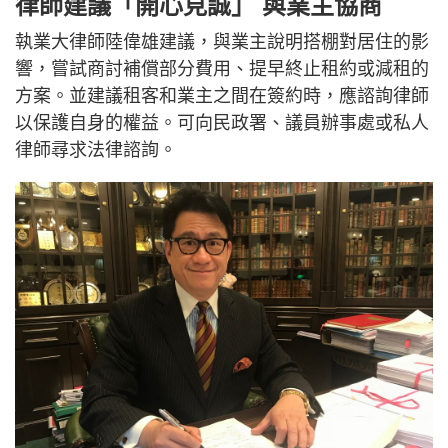
律師建議「開心見誠」 與業主協商
執業大律師陸偉雄建議，與業主說明搭棚對居住的影
響，嘗試商討補償部分費用、提早終止租約或減租的
方案。並建議租客和業主之間在簽約時，應諮詢律師
以保護自身的權益。可向民政署、議員辦事處或私人
律師尋求法律諮詢。