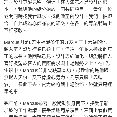
理、設計真誠見稱，深信「客人滿意才是設計的根
本」。我與他的緣分始於一個共同項目——當年一位
老闆同時找我看風水、找他做室內設計，我們一拍即
合，自此成為亦師亦友的知交，在各自的專業範疇上
互相請教。
Marcus則是L先生相識多年的好友。三十六歲的他，
踏入室內設計行業已逾十年，但這十年並未換來他真
正的成長。他固執己見、設計思維僵化，總愛將個人
喜好凌駕於客人的實際需求與市場趨勢之上。在L先
生眼中，Marcus並非欠缺基本功，最致命的是他既
無過人天份，又不肯虛心努力，凡事只盼「靠運
氣」。長此下去，實力終將與市場脫節，碰壁只是遲
早的事。
幾年前，Marcus憑著一股衝勁隻身南下，接受了新
加坡的工作邀請，接手當地商業項目。表面上看似實