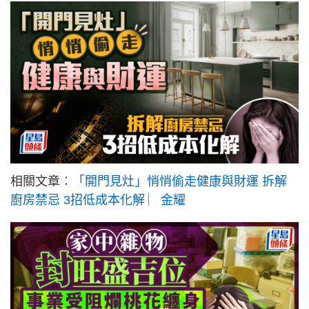
相關文章︰
「開門見灶」悄悄偷走健康與財運 拆解
廚房禁忌 3招低成本化解 ︳金耀