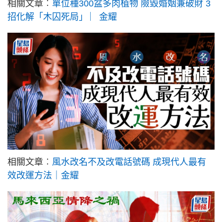
相關文章︰
單位種300盆多肉植物 險毀婚姻兼破財 3
招化解「木囚死局」 ︳金耀
相關文章︰
風水改名不及改電話號碼 成現代人最有
效改運方法｜金耀