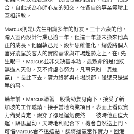
合，自此成為亦師亦友的知交，在各自的專業範疇上
互相請教。
Marcus則是L先生相識多年的好友。三十六歲的他，
踏入室內設計行業已逾十年，但這十年並未換來他真
正的成長。他固執己見、設計思維僵化，總愛將個人
喜好凌駕於客人的實際需求與市場趨勢之上。在L先
生眼中，Marcus並非欠缺基本功，最致命的是他既
無過人天份，又不肯虛心努力，凡事只盼「靠運
氣」。長此下去，實力終將與市場脫節，碰壁只是遲
早的事。
幾年前，Marcus憑著一股衝勁隻身南下，接受了新
加坡的工作邀請，接手當地商業項目。表面上看似實
力備受肯定，說穿了卻是運氣使然——彼時他正值大
運，驛馬星動，天時地利配合下，機會自然送上門。
可惜Marcus看不透這點，誤將運氣當作實力。回港