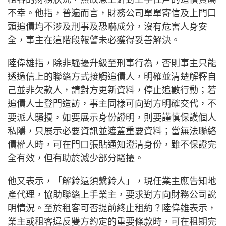
不幸。他指，普遍而言，財務公司單單寄信及上門口
頭追債均不涉及刑事及恐嚇成分，沒有危害人身安
全，事主在這階段報警未必獲得妥善解決。
陸偉雄指，除非騷擾升級至刑事行為，否則事主只能
透過信上的聯絡方式接觸追債人，明確並清楚解釋自
己並非欠款人，請對方更新資料，停止追數行動；若
追債人士登門造訪，事主同樣可向對方明確交代，不
要派人騷擾，如要展示身份證明，則要謹慎保護個人
私隱，只展示必要資訊並遮蓋重要資料；當無法聯絡
債權人時，可在門口張貼通知澄清身份，雖不保證完
全有效，但有助於減少部分騷擾。
他又表示，「解鈴還須繫鈴人」，現任業主應告知地
產代理，協助聯絡上手業主，要求對方向財務公司說
明情況。至於租客可否提前終止租約？陸偉雄表示，
業主或租客違反雙方約定的重要條款時，可在租期完