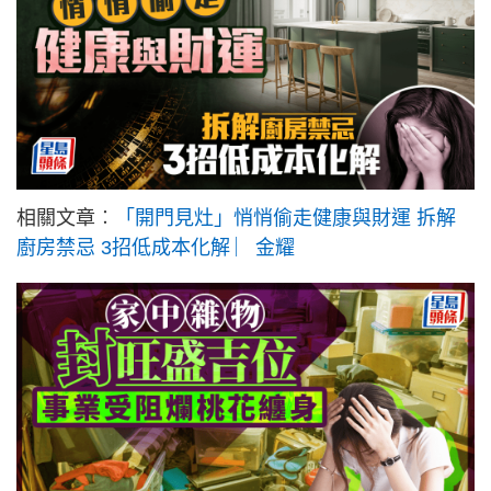
相關文章︰
「開門見灶」悄悄偷走健康與財運 拆解
廚房禁忌 3招低成本化解 ︳金耀