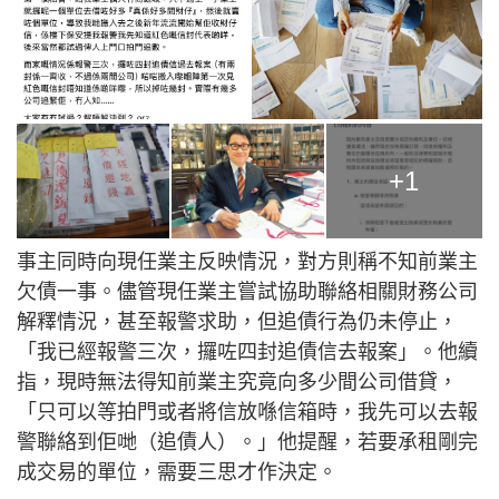
+1
事主同時向現任業主反映情況，對方則稱不知前業主
欠債一事。儘管現任業主嘗試協助聯絡相關財務公司
解釋情況，甚至報警求助，但追債行為仍未停止，
「我已經報警三次，攞咗四封追債信去報案」。他續
指，現時無法得知前業主究竟向多少間公司借貸，
「只可以等拍門或者將信放喺信箱時，我先可以去報
警聯絡到佢哋（追債人）。」他提醒，若要承租剛完
成交易的單位，需要三思才作決定。