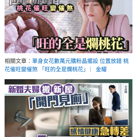
相關文章︰
單身女花數萬元購粉晶擺設 位置放錯 桃
花催旺變催煞 「旺的全是爛桃花」 ︳金耀