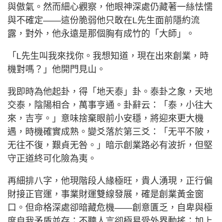
與傲氣。然而細心觀察，他眼神深處仍藏著一絲怯懦
與不確定——這份脆弱他只敢在L先生面前隱約流
露，對外，他永遠是那個胸有成竹的「大師」。
「L先生叫我來找你。我想知道，現在出來創業，時
機對嗎？」他開門見山。
我即時為他起卦，得「地天泰」卦。泰卦之象，天地
交泰，陰陽相合，萬事亨通。卦辭云：「泰，小往大
來，吉亨。」意味捨棄眼前小安穩，將迎來更大機
遇，時機確實成熟。變爻落於第三爻：「无平不陂，
无往不復，艱貞无咎。」暗示創業路必有波折，但堅
守正道終可化險為夷。
再細排八字，他現階段人緣極旺，貴人湧現，正行偏
財接正官運，事業財運雙線發展，確是創業黃金窗
口。但命格深處卻暗藏危機——創意匱乏，自卑與極
度自我矛盾並存；不聽人言卻極易受外界動搖；加上