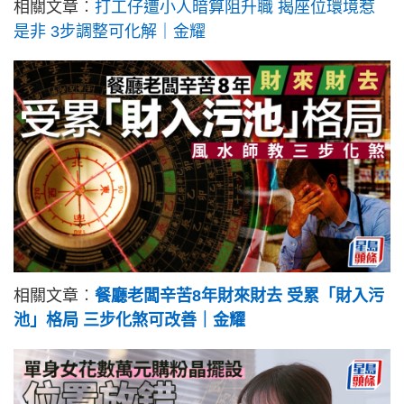
相關文章︰
打工仔遭小人暗算阻升職 揭座位環境惹
是非 3步調整可化解｜金耀
相關文章︰
餐廳老闆辛苦8年財來財去 受累「財入污
池」格局 三步化煞可改善｜金耀