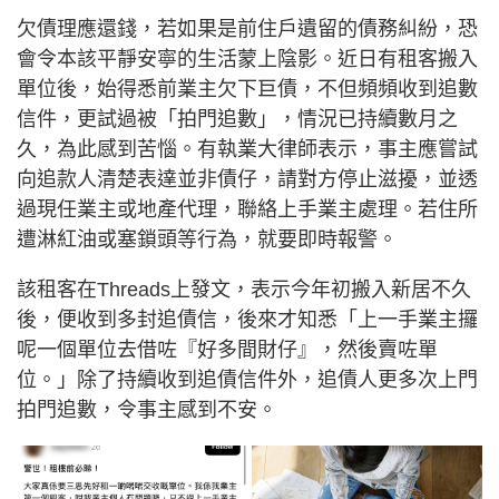
欠債理應還錢，若如果是前住戶遺留的債務糾紛，恐
會令本該平靜安寧的生活蒙上陰影。近日有租客搬入
單位後，始得悉前業主欠下巨債，不但頻頻收到追數
信件，更試過被「拍門追數」，情況已持續數月之
久，為此感到苦惱。有執業大律師表示，事主應嘗試
向追款人清楚表達並非債仔，請對方停止滋擾，並透
過現任業主或地產代理，聯絡上手業主處理。若住所
遭淋紅油或塞鎖頭等行為，就要即時報警。
該租客在Threads上發文，表示今年初搬入新居不久
後，便收到多封追債信，後來才知悉「上一手業主攞
呢一個單位去借咗『好多間財仔』，然後賣咗單
位。」除了持續收到追債信件外，追債人更多次上門
拍門追數，令事主感到不安。