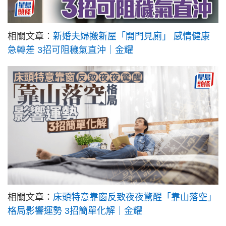
相關文章︰
新婚夫婦搬新屋「開門見廁」 感情健康
急轉差 3招可阻穢氣直沖｜金耀
相關文章：
床頭特意靠窗反致夜夜驚醒「靠山落空」
格局影響運勢 3招簡單化解｜金耀