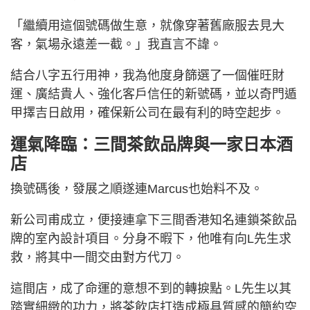
「繼續用這個號碼做生意，就像穿著舊廠服去見大
客，氣場永遠差一截。」我直言不諱。
結合八字五行用神，我為他度身篩選了一個催旺財
運、廣結貴人、強化客戶信任的新號碼，並以奇門遁
甲擇吉日啟用，確保新公司在最有利的時空起步。
運氣降臨：三間茶飲品牌與一家日本酒
店
換號碼後，發展之順遂連Marcus也始料不及。
新公司甫成立，便接連拿下三間香港知名連鎖茶飲品
牌的室內設計項目。分身不暇下，他唯有向L先生求
救，將其中一間交由對方代刀。
這間店，成了命運的意想不到的轉捩點。L先生以其
踏實細緻的功力，將茶飲店打造成極具質感的簡約空