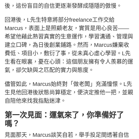
後，這份盲目的自信更逐漸發酵成隱隱的傲慢。
回港後，L先生特意將部分freelance工作交給
Marcus，表面上是照顧老友，實質是用心良苦——
希望他藉此熟習真實的生意運作，學習溝通、管理與
建立口碑，為日後創業鋪路。然而，Marcus嫌棄收
費低、項目小，敷衍了事，從未真心虛心學習。L先
生看在眼裏，憂在心頭：這個朋友擁有令人羨慕的運
氣，卻欠缺與之匹配的實力與態度。
儘管如此，Marcus始終對「做老闆」充滿憧憬。L先
生見他回港後狀態尚算穩定，便決定推他一把，並親
自陪他來找我指點迷津。
第一次見面：運氣來了，你準備好了
嗎？
見面那天，Marcus談笑自若，舉手投足間透著自信