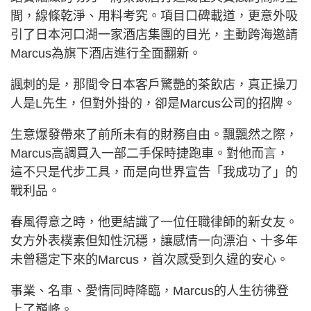
間，線條乾淨、用料考究。項目口碑載道，更意外吸
引了日本河口湖一家酒店集團的目光，主動跨海邀請
Marcus為旗下酒店進行全面翻新。
諷刺的是，那間令日本客戶驚艷的茶飲店，真正操刀
人是L先生，但對外掛的，卻是Marcus公司的招牌。
生意爆發帶來了前所未有的財務自由。飄飄然之際，
Marcus高調買入一部二手保時捷跑車。對他而言，
這不只是代步工具，而是向世界宣告「我成功了」的
戰利品。
春風得意之時，他更結識了一位任職律師的新女友。
女方外表樸素但知性沉穩，讓感情一向漂泊、十多年
未曾穩定下來的Marcus，首次感受到久違的安心。
事業、名車、愛情同時降臨，Marcus的人生彷彿登
上了巔峰。