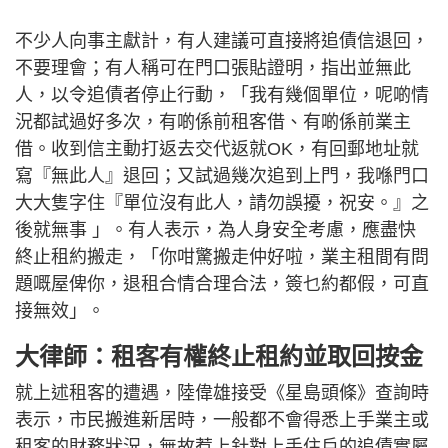
不少人向事主獻計，有人建議可直接將追債信退回，
不要理會；有人稱可在門口張貼證明，指出並無此
人，以令追債者停止行動，「我有幾個單位，呢啲情
況都試過好多次，有啲係前租客借、有啲係前業主
借。收到信主動打返去交代返就OK，有回郵地址就
寫『無此人』退回；又試過幾次追到上門，我喺門口
大大隻字住『單位沒有此人，請勿誤擾，祝安。』之
後就無事 」。有人表示，為人身安全考慮，應盡快
終止租約搬走，「你咁驚搬走仲好啦，業主租間有問
題嘅屋俾你，退租合情合理合法，簽乜約都假，可直
接無效」。
大律師：租客有權終止租約並取回按金
就上述租客的遭遇，陸偉雄接受《星島頭條》查詢時
表示，市民搬進新居時，一般都不會得悉上手業主或
租客的財務狀況，無故惹上針對上手住戶的追債實屬