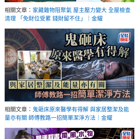
相關文章：
家藏雜物阻聚氣 屋主壓力變大 全屋檢查
清理 「免財位受累 錢財留不住」｜金耀
相關文章：
鬼砸床原來醫學有得解 與家居整潔及能
量亦有關 師傅教路一招簡單潔淨方法｜金耀