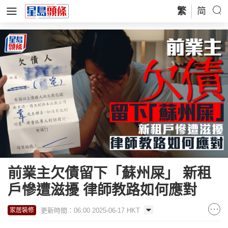
繁
简
前業主欠債留下「蘇州屎」 新租
戶慘遭滋擾 律師教路如何應對
更新時間：06:00 2025-06-17 HKT
家居裝修