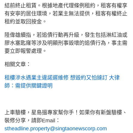
結前終止租賃。根據地產代理條例租約，租客有權享
有安寧的居住環境，若業主無法提供，租客有權終止
租約並取回按金。
陸偉雄續指，若追債行動再升級，發生包括淋紅油或
膠水塞匙窿等涉及明顯刑事毀壞的追債行為，事主需
要立即報警處理。
相關文章：
租樓滲水遇業主違諾遲維修 想毀約又怕撻訂 大律
師：需提供關鍵證明
上車驗樓，星島搵專家幫你手！如果你有新盤驗樓、
裝修分享，請即Email：
stheadline.property@singtaonewscorp.com