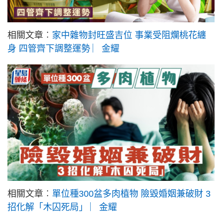
相關文章︰
家中雜物封旺盛吉位 事業受阻爛桃花纏
身 四管齊下調整運勢 ︳金耀
相關文章︰
單位種300盆多肉植物 險毀婚姻兼破財 3
招化解「木囚死局」 ︳金耀