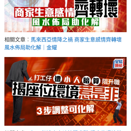
相關文章︰
馬來西亞情降之禍 商家生意感情齊轉壞
風水佈局助化解｜金耀