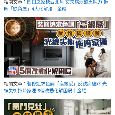
相關文章：
四口之家缺西北角 丈夫病弱缺乏魄力 拆
解「缺角屋」4大化解法｜金耀
相關文章︰
裝修追求色調「高級感」反致病破財 光
線失衡拖垮家運 5個改動化解困局｜金耀