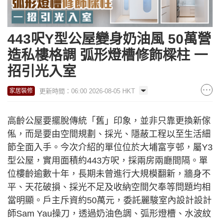
443呎Y型公屋變身奶油風 50萬營
造私樓格調 弧形燈槽修飾樑柱 一
招引光入室
更新時間：06:00 2026-08-05 HKT
家居裝修
高齡公屋要擺脫傳統「舊」印象，並非只靠更換新傢
俬，而是要由空間規劃、採光、隱蔽工程以至生活細
節全面入手。今次介紹的單位位於大埔富亨邨，屬Y3
型公屋，實用面積約443方呎，採兩房兩廳間隔。單
位樓齡逾數十年，長期未曾進行大規模翻新，牆身不
平、天花破損、採光不足及收納空間欠奉等問題均相
當明顯。戶主斥資約50萬元，委託麗駿室內設計設計
師Sam Yau操刀，透過奶油色調、弧形燈槽、水波紋