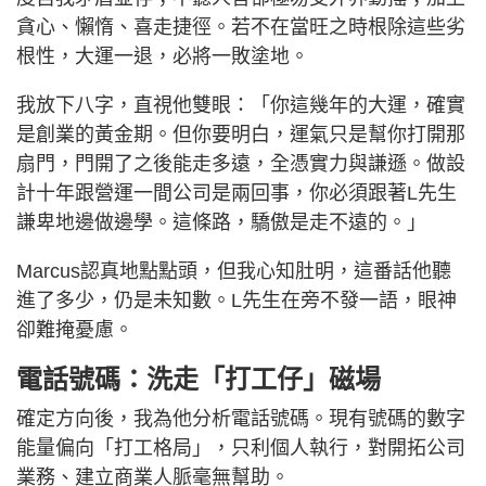
貪心、懶惰、喜走捷徑。若不在當旺之時根除這些劣
根性，大運一退，必將一敗塗地。
我放下八字，直視他雙眼：「你這幾年的大運，確實
是創業的黃金期。但你要明白，運氣只是幫你打開那
扇門，門開了之後能走多遠，全憑實力與謙遜。做設
計十年跟營運一間公司是兩回事，你必須跟著L先生
謙卑地邊做邊學。這條路，驕傲是走不遠的。」
Marcus認真地點點頭，但我心知肚明，這番話他聽
進了多少，仍是未知數。L先生在旁不發一語，眼神
卻難掩憂慮。
電話號碼：洗走「打工仔」磁場
確定方向後，我為他分析電話號碼。現有號碼的數字
能量偏向「打工格局」，只利個人執行，對開拓公司
業務、建立商業人脈毫無幫助。