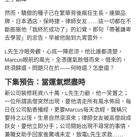
然而，驕傲的種子已在繁華背後瘋狂生長。連鎖品
牌、日本酒店、保時捷、律師女友……這一切都在不
斷膨脹他「我終於成功了」的幻覺。那句「帶著謙卑
去學習」的忠告，早被他拋到九霄雲外。
L先生冷眼旁觀，心底一陣悲涼。他比誰都清楚，
Marcus眼前的風光，全憑運氣賒借而來。借來的，
終須歸還。問題只在於——何時還？怎麼還？
下集預告：當運氣燃盡時
新公司裝修耗資八十萬，L先生力勸，他一笑置之；
一位所謂高僧突然出現，要他清走所有風水佈局，每
日在公司點香播經，更要Marcus每天念經，聲稱只
要持之以恆，生意自然滾滾來；律師女友被高僧說成
妖女，要他立即分手；公司開始出現不尋常的事情，
兼職女助手回家後驚魂未定，致電L先生求救……