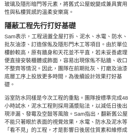
玻璃及隱形暗門等元素，將舊式公屋蛻變成兼具實用
性與私樓質感的溫柔安樂窩。
隱蔽工程先行打好基礎
Sam表示，工程涵蓋全屋打拆、泥水、水電、防水、
批灰油漆、訂造傢俬及隱形門木工等項目。由於單位
樓齡較高，原有牆身和天花並不平直，若未妥善處理
便直接安裝櫃體或飾面，容易出現傢俬不貼牆、收口
不整齊等情況。因此，團隊在前期批灰、打磨及油漆
底層工序上投放更多時間，為後續設計效果打好基
礎。
浴室防水同樣是今次工程的重點。團隊按標準完成48
小時試水，泥水工程則採用滿漿貼法，以減低日後出
現滲漏、發霉及空鼓等風險。Sam指出，翻新舊公屋
不能只著眼於表面的視覺效果，水電、防水及泥水等
「看不見」的工程，才是影響日後居住質素和維修成