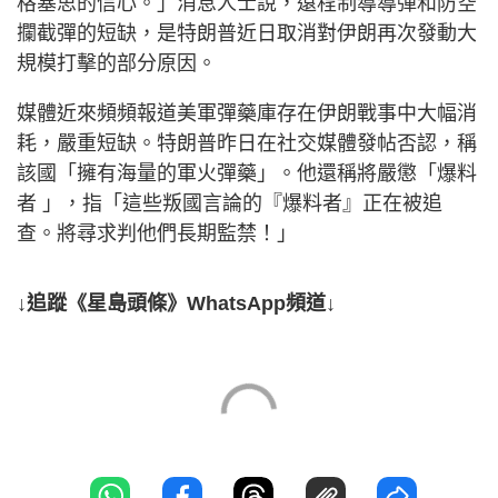
格塞思的信心。」消息人士說，遠程制導導彈和防空
攔截彈的短缺，是特朗普近日取消對伊朗再次發動大
規模打擊的部分原因。
媒體近來頻頻報道美軍彈藥庫存在伊朗戰事中大幅消
耗，嚴重短缺。特朗普昨日在社交媒體發帖否認，稱
該國「擁有海量的軍火彈藥」。他還稱將嚴懲「爆料
者 」，指「這些叛國言論的『爆料者』正在被追
查。將尋求判他們長期監禁！」
↓追蹤《星島頭條》WhatsApp頻道↓