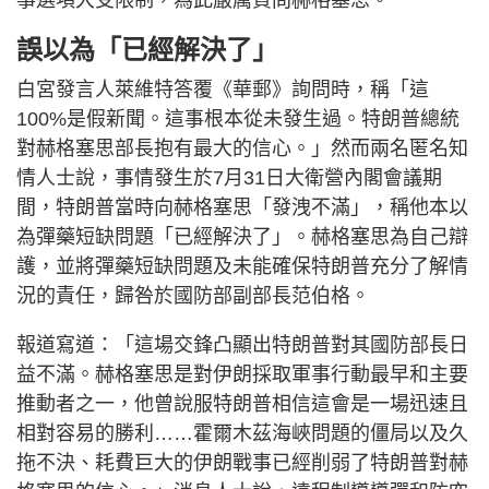
事選項大受限制，為此嚴厲質問赫格塞思。
誤以為「已經解決了」
白宮發言人萊維特答覆《華郵》詢問時，稱「這
100%是假新聞。這事根本從未發生過。特朗普總統
對赫格塞思部長抱有最大的信心。」然而兩名匿名知
情人士說，事情發生於7月31日大衛營內閣會議期
間，特朗普當時向赫格塞思「發洩不滿」，稱他本以
為彈藥短缺問題「已經解決了」。赫格塞思為自己辯
護，並將彈藥短缺問題及未能確保特朗普充分了解情
況的責任，歸咎於國防部副部長范伯格。
報道寫道：「這場交鋒凸顯出特朗普對其國防部長日
益不滿。赫格塞思是對伊朗採取軍事行動最早和主要
推動者之一，他曾說服特朗普相信這會是一場迅速且
相對容易的勝利……霍爾木茲海峽問題的僵局以及久
拖不決、耗費巨大的伊朗戰事已經削弱了特朗普對赫