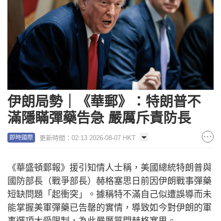
伊朗局勢｜《華郵》：特朗普不
滿隱瞞彈藥告急 嚴厲斥責防長
更新時間：02:13 2026-08-07 HKT
即時國際
《華盛頓郵報》援引知情人士稱，美國總統特朗普與
國防部長（戰爭部長）赫格塞思日前因伊朗戰事彈藥
短缺問題「起衝突」。據稱特不滿自己似遭誤導而未
能掌握美軍彈藥已告罄的實情，導致如今對伊朗的軍