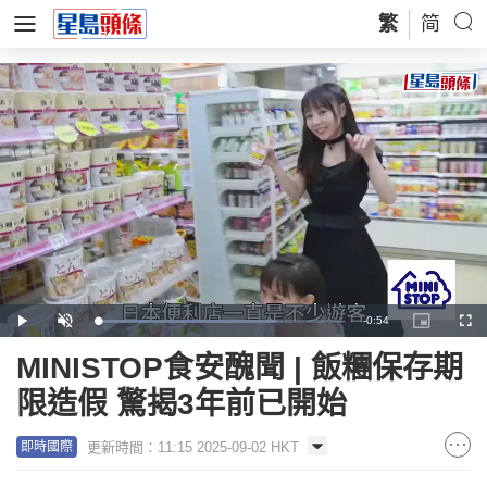
繁
简
Remaining
-
0:54
Loaded
:
Play
Unmute
Picture-
Full
73.42%
in-
Picture
Time
MINISTOP食安醜聞 | 飯糰保存期
限造假 驚揭3年前已開始
更新時間：11:15 2025-09-02 HKT
即時國際