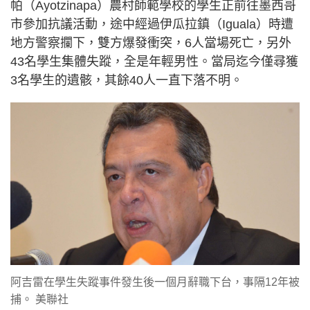
帕（Ayotzinapa）農村師範學校的學生正前往墨西哥
市參加抗議活動，途中經過伊瓜拉鎮（Iguala）時遭
地方警察攔下，雙方爆發衝突，6人當場死亡，另外
43名學生集體失蹤，全是年輕男性。當局迄今僅尋獲
3名學生的遺骸，其餘40人一直下落不明。
阿吉雷在學生失蹤事件發生後一個月辭職下台，事隔12年被
捕。 美聯社