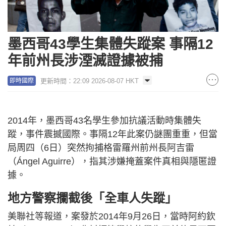
墨西哥43學生集體失蹤案 事隔12
年前州長涉湮滅證據被捕
更新時間：22:09 2026-08-07 HKT
即時國際
2014年，墨西哥43名學生參加抗議活動時集體失
蹤，事件震撼國際。事隔12年此案仍謎團重重，但當
局周四（6日）突然拘捕格雷羅州前州長阿吉雷
（Ángel Aguirre），指其涉嫌掩蓋案件真相與隱匿證
據。
地方警察攔截後「全車人失蹤」
美聯社等報道，案發於2014年9月26日，當時阿約欽