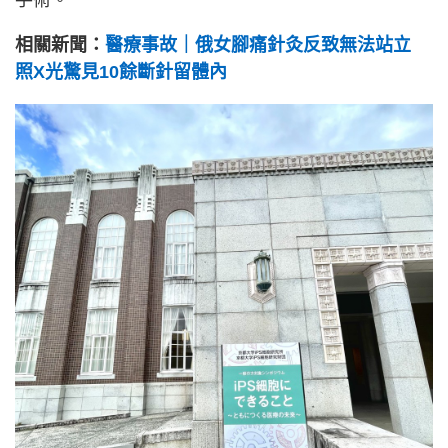
手術。
相關新聞：
醫療事故｜俄女腳痛針灸反致無法站立
照X光驚見10餘斷針留體內