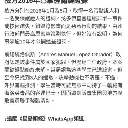
檢方2016年已掌握關鍵證據
檢方分別在2016年1月及5月，取得一名污點證人和
一名受保護證人的證詞。戈多伊直言這絕非單一事件
或技術疏失，銷毀錄影畫面是惡意行動的結果，由州
行政部門最高層蓄意策劃執行。但她沒有說明，為何
事隔逾10年才公開這些證詞。
前總統洛佩斯（Andres Manuel Lopez Obrador）政
府認定該事件屬於國家犯罪。但歷經三任政府，本案
關鍵疑點始終未解。當局認為這些學生已遭殺害，但
至今只找到3人的遺骸，攻擊動機也不清楚。不過，
外界普遍推測，學生當時可能無意中劫持了一輛藏有
海洛英毒品的客運巴士，因而遭到販毒集團與地方腐
敗官員聯手殘酷清剿。
↓追蹤《星島頭條》WhatsApp頻道↓