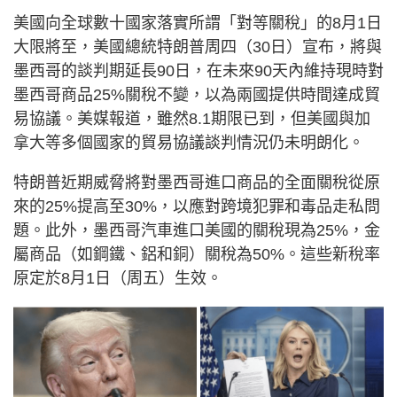
美國向全球數十國家落實所謂「對等關稅」的8月1日
大限將至，美國總統特朗普周四（30日）宣布，將與
墨西哥的談判期延長90日，在未來90天內維持現時對
墨西哥商品25%關稅不變，以為兩國提供時間達成貿
易協議。美媒報道，雖然8.1期限已到，但美國與加
拿大等多個國家的貿易協議談判情況仍未明朗化。
特朗普近期威脅將對墨西哥進口商品的全面關稅從原
來的25%提高至30%，以應對跨境犯罪和毒品走私問
題。此外，墨西哥汽車進口美國的關稅現為25%，金
屬商品（如鋼鐵、鋁和銅）關稅為50%。這些新稅率
原定於8月1日（周五）生效。