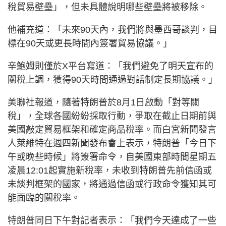
稅貿易壁壘」，但未具體說明哪些壁壘將被移除。
他補充道：「未來90天內，我們將與墨西哥談判，目
標在90天或更長時間內簽署貿易協議。」
辛鮑姆則僅於X平台寫道：「我們避免了明天宣布的
關稅上調，獲得90天時間通過對話制定長期協議。」
美聯社報道，隨著特朗普於8月1日啟動「對等關
稅」，全球各國紛紛採取行動，爭取在截止日期前與
美國敲定貿易框架和確定商品稅率。而白宮新聞發言
人萊維特在週四新聞發布會上表示，特朗普「今日下
午或晚些時候」將簽署命令，自美國東部時間星期五
凌晨12:01起實施新稅率，未收到特朗普先前信函或
未談判框架的國家，將通過信函或行政命令獲知其可
能面臨的關稅率。
特朗普同日下午對記者表示：「我們今天達成了一些