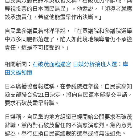
自民黨眾議員鈴木英敬發文稱，石破茂仍不辭職「與
輕視投票的日本國民無異」。他還說，「領導者就應
該承擔責任，希望他能盡早作出決斷。」
自民黨參議員若林洋平說，「在眾議院和參議院選舉
中眾多同胞都落選了，陷入如此境地領導者仍不承擔
責任，這是不可接受的。」
相關新聞：
石破茂面臨逼宮 日媒分析接班人選：岸
田文雄領跑
日本廣播協會報道稱，在參議院選舉後，自民黨高知
縣支部聯合會21日決定，將向自民黨本部提交申請，
要求石破茂盡早辭職。
日媒稱，自民黨的地方組織已經開始公開要求石破茂
辭職，黨內對石破茂留任的不滿愈演愈烈。黨內意見
認為，舉行更換自民黨總裁的選舉或將無法避免。