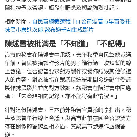
關指控予以否認，觸發在野黨及輿論強烈批評。
相關新聞：
自民黨總裁選戰｜IT公司爆高市早苗委托
抹黑小泉進次郎 散布逾千AI生成影片
陳述書被批滿是「不知道」「不記得」
高市的秘書在陳述書中承認，去年秋季自民黨總裁選
舉前，曾與被指製作影片的男子進行過一次短暫的線
上會議，但否認曾要求對方製作或發佈詆毀其他候選
人的內容。對於被指在眾議院選舉期間發送郵件委託
製作抹黑影片並向對方致謝，該秘書在陳述書中回應
稱：「未發現相關記錄，亦不記得有此情況。」
針對這份陳述書，日本前外務省官員孫崎享指出，秘
書承認曾舉行線上會議，與高市此前在國會否認雙方
存在關係的答辯互相矛盾，質疑高市涉嫌作虛假答
辯。