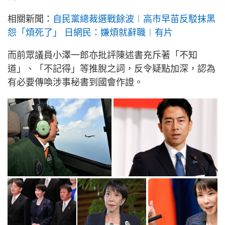
相關新聞：
自民黨總裁選戰餘波︱高市早苗反駁抹黑
怨「煩死了」 日網民：嫌煩就辭職︱有片
而前眾議員小澤一郎亦批評陳述書充斥著「不知
道」、「不記得」等推脫之詞，反令疑點加深，認為
有必要傳喚涉事秘書到國會作證。