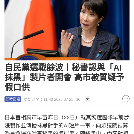
自民黨選戰餘波︱秘書認與「AI
抹黑」製片者開會 高市被質疑予
假口供
更新時間：11:40 2026-07-23 HKT
即時國際
日本首相高市早苗昨日（22日）就其競選團隊早前涉
嫌製作並傳播抹黑對手的AI短片一事，向眾議院預算
委員會提交涉事秘書的陳述書。陳述書中，內容對相