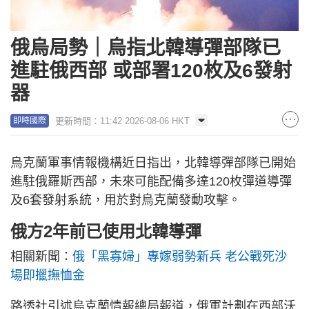
俄烏局勢｜烏指北韓導彈部隊已
進駐俄西部 或部署120枚及6發射
器
更新時間：11:42 2026-08-06 HKT
即時國際
烏克蘭軍事情報機構近日指出，北韓導彈部隊已開始
進駐俄羅斯西部，未來可能配備多達120枚彈道導彈
及6套發射系統，用於對烏克蘭發動攻擊。
俄方2年前已使用北韓導彈
相關新聞：
俄「黑寡婦」專嫁弱勢新兵 老公戰死沙
場即擸撫恤金
路透社引述烏克蘭情報總局報道，俄軍計劃在西部沃