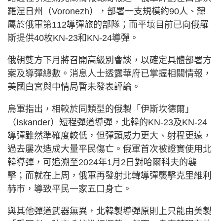
羅涅日州（Voronezh），部署一支規模約90人、隸
屬於俄軍第112導彈旅的部隊；而平壤目前已向俄羅
斯提供40枚KN-23和KN-24導彈。
俄朝雙方下月將召開高級別會談，以確定具體部署方
案及導彈總數。消息人士透露華府已掌握相關情報，
美國白宮與中情局暫未發表評論。
烏軍指出，相較於同類型的俄製「伊斯坎德爾」
（Iskander）短程彈道導彈，北韓的KN-23及KN-24
導彈雖然準確度較低，但彈頭威力更大、射程更遠，
過去屢次造成大量平民傷亡。俄軍首次被證實使用北
韓導彈，可追溯至2024年1月2日對哈爾科夫的襲
擊；而就在上周，俄軍再發射北韓導彈襲擊克里維利
赫市，導致平民一家五口身亡。
與其他彈道武器無異，北韓製導彈原則上只能由美製