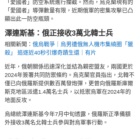
「愛國者」防空系統進行攔截。然而，烏克蘭現有的
「愛國者」導彈數量有限，近期俄軍的密集攻擊已凸
顯出此一防空瓶頸。
澤連斯基：俄正接收3萬北韓士兵
相關新聞：
俄烏戰爭｜烏男遭俄無人機市集繞圈「獵
殺」 追逐近40秒引爆奇蹟生還｜有片
近年，俄朝關係迅速深化並結為親密盟友，兩國更於
2024年簽署共同防禦條約。烏克蘭官員指出，北韓不
僅已向俄羅斯提供數百萬發炮彈，更曾向俄羅斯庫爾
斯克地區派遣1.4萬名士兵，以抵禦烏軍在2024年的
地面反攻。
烏總統澤連斯基今年7月中旬透露，俄羅斯正準備額
外接收3萬名北韓士兵參與對烏軍事行動。