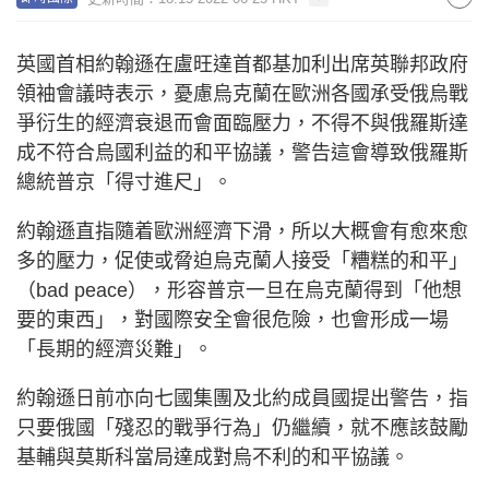
英國首相約翰遜在盧旺達首都基加利出席英聯邦政府
領袖會議時表示，憂慮烏克蘭在歐洲各國承受俄烏戰
爭衍生的經濟衰退而會面臨壓力，不得不與俄羅斯達
成不符合烏國利益的和平協議，警告這會導致俄羅斯
總統普京「得寸進尺」。
約翰遜直指隨着歐洲經濟下滑，所以大概會有愈來愈
多的壓力，促使或脅迫烏克蘭人接受「糟糕的和平」
（bad peace），形容普京一旦在烏克蘭得到「他想
要的東西」，對國際安全會很危險，也會形成一場
「長期的經濟災難」。
約翰遜日前亦向七國集團及北約成員國提出警告，指
只要俄國「殘忍的戰爭行為」仍繼續，就不應該鼓勵
基輔與莫斯科當局達成對烏不利的和平協議。