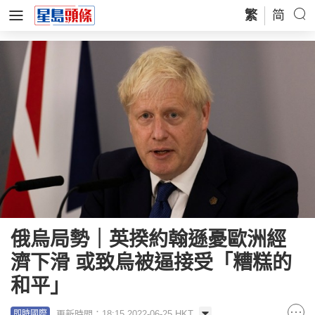
繁
简
俄烏局勢｜英揆約翰遜憂歐洲經
濟下滑 或致烏被逼接受「糟糕的
和平」
更新時間：18:15 2022-06-25 HKT
即時國際