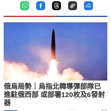
俄烏局勢｜烏指北韓導彈部隊已
進駐俄西部 或部署120枚及6發射
器