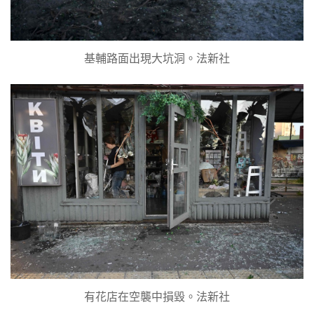
基輔路面出現大坑洞。法新社
有花店在空襲中損毀。法新社