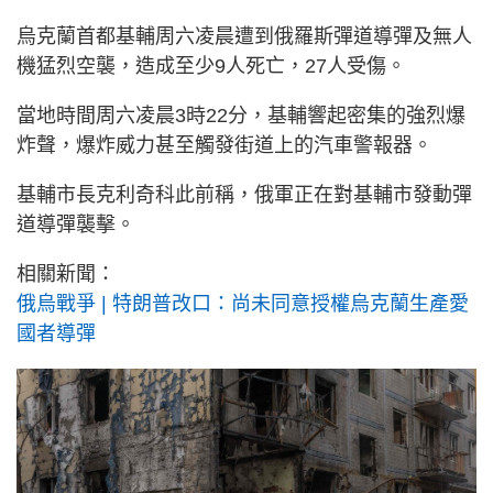
烏克蘭首都基輔周六凌晨遭到俄羅斯彈道導彈及無人
機猛烈空襲，造成至少9人死亡，27人受傷。
當地時間周六凌晨3時22分，基輔響起密集的強烈爆
炸聲，爆炸威力甚至觸發街道上的汽車警報器。
基輔市長克利奇科此前稱，俄軍正在對基輔市發動彈
道導彈襲擊。
相關新聞：
俄烏戰爭 | 特朗普改口：尚未同意授權烏克蘭生產愛
國者導彈