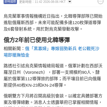
更新時間：11:42 2026-08-06 HKT
即時國際
烏克蘭軍事情報機構近日指出，北韓導彈部隊已開始
進駐俄羅斯西部，未來可能配備多達120枚彈道導彈
及6套發射系統，用於對烏克蘭發動攻擊。
俄方2年前已使用北韓導彈
相關新聞：
俄「黑寡婦」專嫁弱勢新兵 老公戰死沙
場即擸撫恤金
路透社引述烏克蘭情報總局報道，俄軍計劃在西部沃
羅涅日州（Voronezh），部署一支規模約90人、隸
屬於俄軍第112導彈旅的部隊；而平壤目前已向俄羅
斯提供40枚KN-23和KN-24導彈。
俄朝雙方下月將召開高級別會談，以確定具體部署方
案及導彈總數。消息人士透露華府已掌握相關情報，