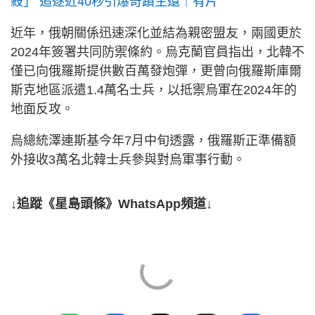
殺」 追逐近40秒引爆奇蹟生還｜有片
近年，俄朝關係迅速深化並結為親密盟友，兩國更於
2024年簽署共同防禦條約。烏克蘭官員指出，北韓不
僅已向俄羅斯提供數百萬發炮彈，更曾向俄羅斯庫爾
斯克地區派遣1.4萬名士兵，以抵禦烏軍在2024年的
地面反攻。
烏總統澤連斯基今年7月中旬透露，俄羅斯正準備額
外接收3萬名北韓士兵參與對烏軍事行動。
↓追蹤《星島頭條》WhatsApp頻道↓