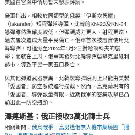
美國白宮與中情局暫未發表評論。
烏軍指出，相較於同類型的俄製「伊斯坎德爾」
（Iskander）短程彈道導彈，北韓的KN-23及KN-24
導彈雖然準確度較低，但彈頭威力更大、射程更遠，
過去屢次造成大量平民傷亡。俄軍首次被證實使用北
韓導彈，可追溯至2024年1月2日對哈爾科夫的襲
擊；而就在上周，俄軍再發射北韓導彈襲擊克里維利
赫市，導致平民一家五口身亡。
與其他彈道武器無異，北韓製導彈原則上只能由美製
「愛國者」防空系統進行攔截。然而，烏克蘭現有的
「愛國者」導彈數量有限，近期俄軍的密集攻擊已凸
顯出此一防空瓶頸。
澤連斯基：俄正接收3萬北韓士兵
相關新聞：
俄烏戰爭｜烏男遭俄無人機市集繞圈「獵