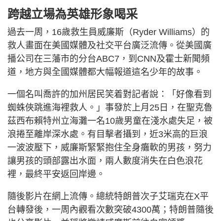
跨越立場為英雄形象喝采
過去一周，16歲救生員威廉斯（Ryder Williams）的
救人畫面在美國媒體及社交平台廣泛流傳。從美國廣
播公司在三藩市的分台ABC7，到CNN及霍士新聞頻
道，地方與全國媒體都大幅報道這名少年的故事。
一個名叫喬許的加州居民笑着對記者說：「好像看到
蜘蛛俠跳進海裡救人。」事發於上月25日，在聖克魯
茲西布賴特州立海灘一名10歲男童在淺水處失足，被
浪捲至離岸深水處。有目擊者攝到，近3米高的巨浪
一波波壓下，威廉斯緊緊抱住全身癱軟的男孩，努力
讓男孩的頭部露出水面，兩人數度消失在白色浪花
裡，最終平安返回岸邊。
隨後影片在網上流傳。總統特朗普次子艾瑞克在X平
台轉發後，一周內觀看次數突破4300萬；特朗普隨後