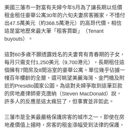
美國三藩市一對富有夫婦今年5月為了讓長期以低價
租金租住豪華公寓30年的六旬夫妻房客搬家，不惜付
出47.5萬美元（約368.5萬港元）的高昂代價。相信
這是當地歷來最大筆「租客買斷」（Tenant
buyouts）。
這對60多歲不願透露姓名的夫妻育有青春期的子女，
每月只需支付1,250美元（9,700港元），長期租住這
個擁有7間房及8間浴室的豪華公寓。單位幾乎佔據一
幢百年樓齡的全層，還可眺望美麗海灣、金門橋及附
近的Presidio國家公園。為這對夫婦爭取到這筆巨款
的房地產律師麥克唐納（Steven MacDonald）說，
許多人的反應是這太瘋狂了，但事實並非如此。
三藩市是全美最嚴格保護房客的城市之一，即使在房
地產價值上揚時，房客的租金漲幅受到法律的保護，