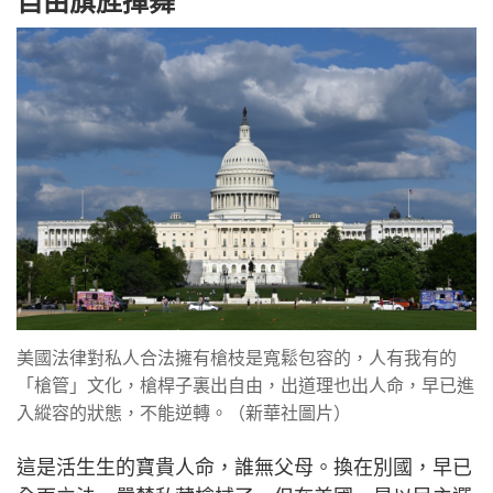
自由旗旌揮舞
美國法律對私人合法擁有槍枝是寬鬆包容的，人有我有的
「槍管」文化，槍桿子裏出自由，出道理也出人命，早已進
入縱容的狀態，不能逆轉。（新華社圖片）
這是活生生的寶貴人命，誰無父母。換在別國，早已