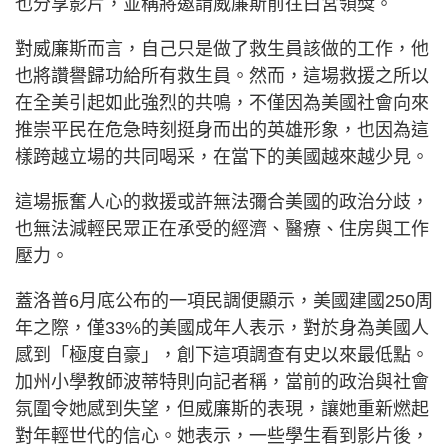
也分享影片，並稱將邀請威廉斯前往白宮領獎。
對威廉斯而言，自己只是做了救生員該做的工作，他
也將讚譽歸功給所有救生員。然而，這場救援之所以
在全美引起如此強烈的共鳴，不僅因為美國社會向來
推崇平民在危急時刻挺身而出的英雄形象，也因為這
樣跨越立場的共同喝采，在當下的美國越來越少見。
這場振奮人心的救援或許無法彌合美國的政治分歧，
也無法減輕民眾正在承受的經濟、醫療、住房與工作
壓力。
蓋洛普6月底公布的一項民調便顯示，美國建國250周
年之際，僅33%的美國成年人表示，對於身為美國人
感到「極度自豪」，創下這項調查有史以來最低點。
加州小學教師波蒂特則向記者稱，當前的政治與社會
氛圍令她感到失望，但威廉斯的表現，讓她重新燃起
對年輕世代的信心。她表示，一些學生看到影片後，