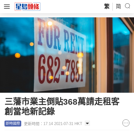
繁
简
三藩市業主倒貼368萬請走租客
創當地新記錄
更新時間：17:14 2021-07-31 HKT
即時國際