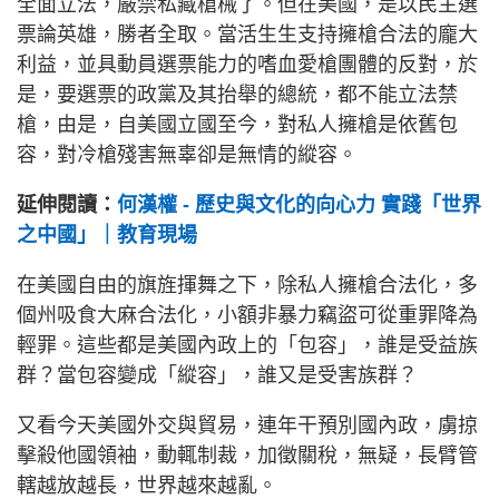
全面立法，嚴禁私藏槍械了。但在美國，是以民主選
票論英雄，勝者全取。當活生生支持擁槍合法的龐大
利益，並具動員選票能力的嗜血愛槍團體的反對，於
是，要選票的政黨及其抬舉的總統，都不能立法禁
槍，由是，自美國立國至今，對私人擁槍是依舊包
容，對冷槍殘害無辜卻是無情的縱容。
延伸閱讀：
何漢權 - 歷史與文化的向心力 實踐「世界
之中國」｜教育現場
在美國自由的旗旌揮舞之下，除私人擁槍合法化，多
個州吸食大麻合法化，小額非暴力竊盜可從重罪降為
輕罪。這些都是美國內政上的「包容」，誰是受益族
群？當包容變成「縱容」，誰又是受害族群？
又看今天美國外交與貿易，連年干預別國內政，虜掠
擊殺他國領袖，動輒制裁，加徵關稅，無疑，長臂管
轄越放越長，世界越來越亂。