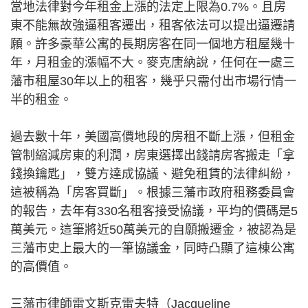
當地法律對今年租金上漲的法定上限為0.7%。且房
東不能無故強逼租客遷出，租客依法可以提出逼遷請
願。許多豪華公寓的長期房客在同一個地方租屋幾十
年，月租金的漲幅不大。麥克唐納說，任何在一處三
藩市租屋30年以上的租客，幾乎只需付出市場行情一
半的租金。
過去數十年，美國高價地段的房租不斷上漲，但租金
管制縮減房東的利潤，房東選擇出錢請房客搬走「拿
錢換鑰匙」，雙方達成協議、避免租賃的法律糾紛，
這被稱為「房客買斷」。根據三藩市政府租務委員會
的報告，去年有330名租客接受協議，平均的價碼是5
萬美元。這筆將近50萬美元的自願搬遷金，被認為是
三藩市史上最大的一筆協議金，同時凸顯了這棟公寓
的高價值。
三藩市律師雷文斯克雷夫特（Jacqueline