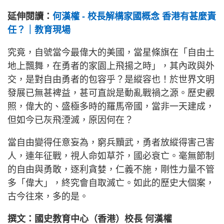
延伸閱讀：
何漢權 - 校長解構家國概念 香港有甚麼責
任？｜教育現場
究竟，自號當今最偉大的美國，當星條旗在「自由土
地上飄舞，在勇者的家園上飛揚之時」，其內政與外
交，是對自由勇者的包容乎？是縱容也！於世界文明
發展已無甚裨益，甚可直說是動亂戰禍之源。歷史觀
照，偉大的、盛極多時的羅馬帝國，當非一天建成，
但如今已灰飛湮滅，原因何在？
當自由變得任意妄為，窮兵黷武，勇者放縱得害己害
人，連年征戰，視人命如草芥，國必衰亡。毫無節制
的自由與勇敢，逐利貪婪，仁義不施，剛性力量不管
多「偉大」，終究會自取滅亡。如此的歷史大個案，
古今往來，多的是。
撰文：國史教育中心（香港）校長 何漢權