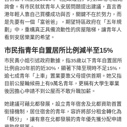
詢會。有市民就就青年人安居問題提出建議，直言香
港年輕人靠自己買樓成功與否，關鍵不在於努力，而
是先要有一個「富爸爸」，期望特區政府在「五年規
劃」中，重構真正具備流動性的房屋階梯，讓青年人
看到安居樂業的希望。
市民指青年自置居所比例減半至15%
市民黃小姐引述政府數據，指35歲以下青年自置居所
比例由20年前的近30%，顯著下降至現時不足15%，
逾七成青年「上車」置業要靠父母提供首期。她又指
目前公屋輪候冊上有9萬名青年，更稱有大學生畢業
後因擔心申請不到公屋而不敢升職加薪。
她建議可藉北都發展，設立青年宿舍及北都資助首置
銜接機制，居住宿舍的青年，容許將部分租金轉化為
「積分」，讓有意在北都發展的青年優先獲分配申請