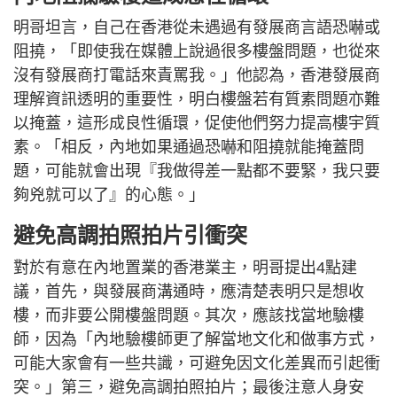
明哥坦言，自己在香港從未遇過有發展商言語恐嚇或
阻撓，「即使我在媒體上說過很多樓盤問題，也從來
沒有發展商打電話來責罵我。」他認為，香港發展商
理解資訊透明的重要性，明白樓盤若有質素問題亦難
以掩蓋，這形成良性循環，促使他們努力提高樓宇質
素。「相反，內地如果通過恐嚇和阻撓就能掩蓋問
題，可能就會出現『我做得差一點都不要緊，我只要
夠兇就可以了』的心態。」
避免高調拍照拍片引衝突
對於有意在內地置業的香港業主，明哥提出4點建
議，首先，與發展商溝通時，應清楚表明只是想收
樓，而非要公開樓盤問題。其次，應該找當地驗樓
師，因為「內地驗樓師更了解當地文化和做事方式，
可能大家會有一些共識，可避免因文化差異而引起衝
突。」第三，避免高調拍照拍片；最後注意人身安