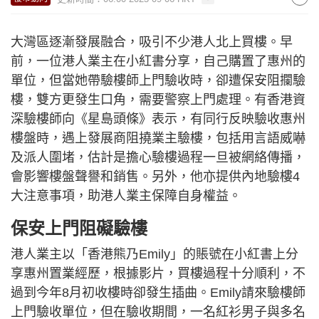
大灣區逐漸發展融合，吸引不少港人北上買樓。早
前，一位港人業主在小紅書分享，自己購置了惠州的
單位，但當她帶驗樓師上門驗收時，卻遭保安阻攔驗
樓，雙方更發生口角，需要警察上門處理。有香港資
深驗樓師向《星島頭條》表示，有同行反映驗收惠州
樓盤時，遇上發展商阻撓業主驗樓，包括用言語威嚇
及派人圍堵，估計是擔心驗樓過程一旦被網絡傳播，
會影響樓盤聲譽和銷售。另外，他亦提供內地驗樓4
大注意事項，助港人業主保障自身權益。
保安上門阻礙驗樓
港人業主以「香港熊乃Emily」的賬號在小紅書上分
享惠州置業經歷，根據影片，買樓過程十分順利，不
過到今年8月初收樓時卻發生插曲。Emily請來驗樓師
上門驗收單位，但在驗收期間，一名紅衫男子與多名