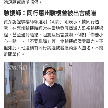
她道歉或給予賠償。
驗樓師：同行惠州驗樓曾被出言威嚇
資深認證驗樓師賴達明（明哥）則表示，據同行透
露，在惠州驗樓時經常被當地發展商派人監視驗樓過
程，甚至遇到騷擾、阻攔及出言威嚇，例如「你要小
心一點」、「不要亂講」等，令驗樓師備受壓力。不
但如此，他還稱有同行試過被發展商派人圍堵，不能
離開單位。