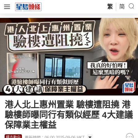
繁
简
港人北上惠州置業 驗樓遭阻撓 港
驗樓師曝同行有類似經歷 4大建議
保障業主權益
更新時間：06:00 2025-09-06 HKT
樓市動向