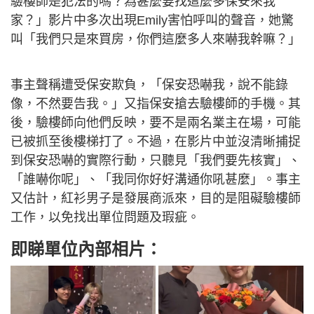
驗樓師是犯法的嗎？為甚麼要找這麼多保安來我
家？」影片中多次出現Emily害怕呼叫的聲音，她驚
叫「我們只是來買房，你們這麼多人來嚇我幹嘛？」
事主聲稱遭受保安欺負，「保安恐嚇我，說不能錄
像，不然要告我。」又指保安搶去驗樓師的手機。其
後，驗樓師向他們反映，要不是兩名業主在場，可能
已被抓至後樓梯打了。不過，在影片中並沒清晰捕捉
到保安恐嚇的實際行動，只聽見「我們要先核實」、
「誰嚇你呢」、「我同你好好溝通你吼甚麼」。事主
又估計，紅衫男子是發展商派來，目的是阻礙驗樓師
工作，以免找出單位問題及瑕疵。
即睇單位內部相片：