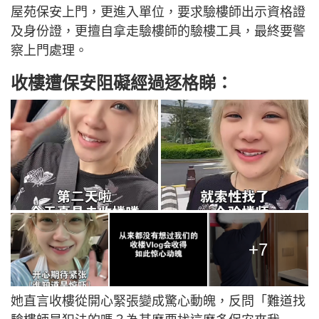
屋苑保安上門，更進入單位，要求驗樓師出示資格證
及身份證，更擅自拿走驗樓師的驗樓工具，最終要警
察上門處理。
收樓遭保安阻礙經過逐格睇：
+7
她直言收樓從開心緊張變成驚心動魄，反問「難道找