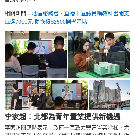
資助房屋等。
相關新聞：
地區諮詢會．直播︱區議員嘆教科書開支
或達7000元 促恢復$2500開學津貼
李家超：北都為青年置業提供新機遇
李家超回應時表示，政府一直致力豐富置業階梯，尤