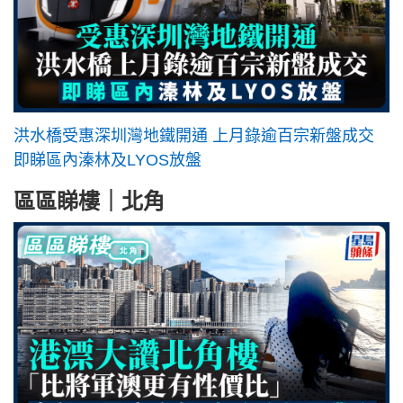
洪水橋受惠深圳灣地鐵開通 上月錄逾百宗新盤成交
即睇區內溱林及LYOS放盤
區區睇樓｜北角