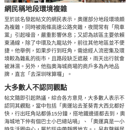
網民稱地段環境複雜
至於該名發起帖文的網民表示，奧運部分地段環境頗
為複雜，同時被兩條高速公路夾雜，夜間常有「飛車
黨」引起噪音，嚴重影響休息；又認為該區主要依賴
東涌線，除了中環及九龍站外，前往其他地區並不便
捷。他舉例，如果步行到旺角，需途經人流密集及環
境較為雜亂的街市，且路段缺乏遮蔽，雨天出行就會
被淋濕。另外，他指奧海城商場的商戶多為內地品
牌，直言「去深圳咪算囉」。
大多數人不認同觀點
帖文隨即引起熱議，綜合各方意見，大多數人表示不
認同其觀點，當中包括「奧運站去荃葵青大西北都好
快，行出旺角站都係15分鐘，搭地鐵邊道都去到，奧
海城地下仲有個巴士小巴總站喎」、「奧運真是一小
時生活圈中心，屬於旺中帶靜嘅地方。」另有聲稱居