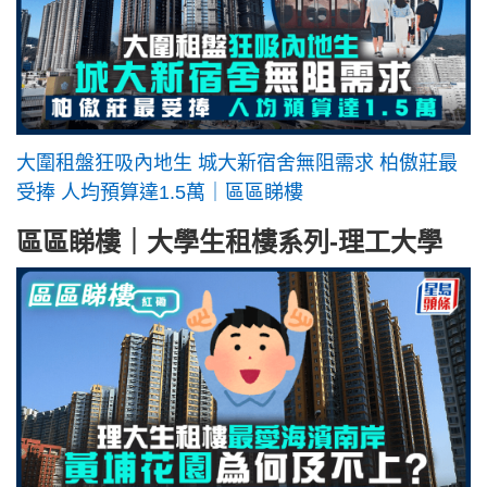
大圍租盤狂吸內地生 城大新宿舍無阻需求 柏傲莊最
受捧 人均預算達1.5萬｜區區睇樓
區區睇樓｜大學生租樓系列-理工大學