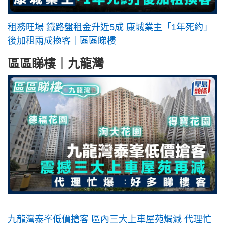
租務旺場 鐵路盤租金升近5成 康城業主「1年死約」
後加租兩成換客｜區區睇樓
區區睇樓｜九龍灣
九龍灣泰峯低價搶客 區內三大上車屋苑焗減 代理忙