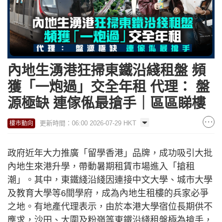
內地生湧港狂掃東鐵沿綫租盤 頻
獲「一炮過」交全年租 代理： 盤
源極缺 連傢俬最搶手｜區區睇樓
更新時間：06:00 2026-07-29 HKT
樓市動向
政府近年大力推廣「留學香港」品牌，成功吸引大批
內地生來港升學，帶動暑期租賃市場進入「搶租
潮」。其中，東鐵綫沿綫因連接中文大學、城市大學
及教育大學等6間學府，成為內地生租樓的兵家必爭
之地。有地產代理表示，由於本港大學宿位長期供不
應求，沙田、大圍及粉嶺等東鐵沿綫租盤極為搶手，