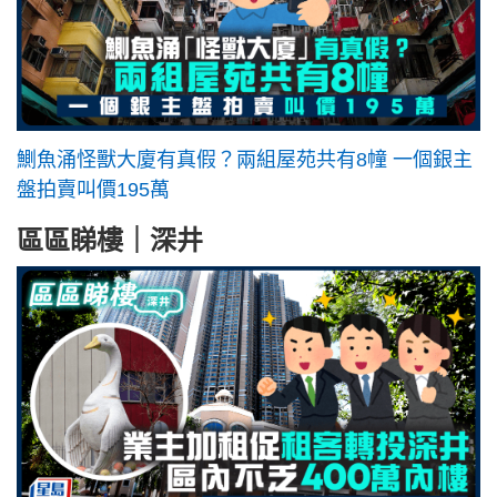
鰂魚涌怪獸大廈有真假？兩組屋苑共有8幢 一個銀主
盤拍賣叫價195萬
區區睇樓｜深井