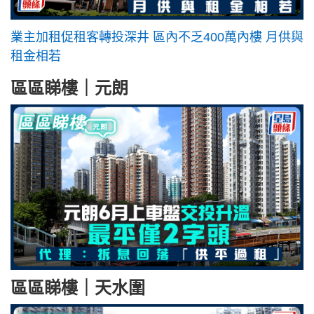
業主加租促租客轉投深井 區內不乏400萬內樓 月供與
租金相若
區區睇樓｜元朗
區區睇樓｜天水圍