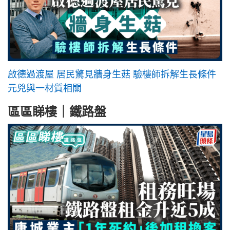
啟德過渡屋 居民驚見牆身生菇 驗樓師拆解生長條件
元兇與一材質相關
區區睇樓｜鐵路盤