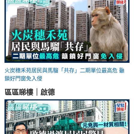
火炭穗禾苑居民與馬騮「共存」二期單位最高危 籲
鎖好門窗免入侵
區區睇樓｜啟德