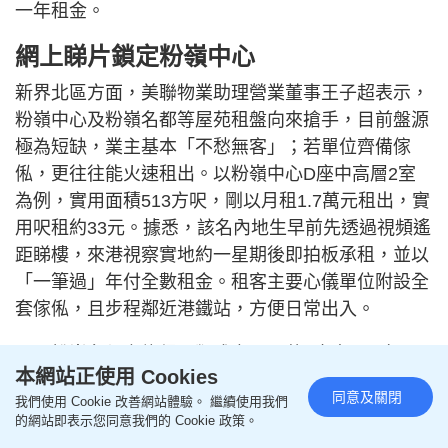
一年租金。
網上睇片鎖定粉嶺中心
新界北區方面，美聯物業助理營業董事王子超表示，
粉嶺中心及粉嶺名都等屋苑租盤向來搶手，目前盤源
極為短缺，業主基本「不愁無客」；若單位齊備傢
俬，更往往能火速租出。以粉嶺中心D座中高層2室
為例，實用面積513方呎，剛以月租1.7萬元租出，實
用呎租約33元。據悉，該名內地生早前先透過視頻遙
距睇樓，來港視察實地約一星期後即拍板承租，並以
「一筆過」年付全數租金。租客主要心儀單位附設全
套傢俬，且步程鄰近港鐵站，方便日常出入。
同區粉嶺名都亦錄得同類成交，屋苑3座中層H室，
本網站正使用 Cookies
實用面積454方呎，屬3房間隔，連全屋傢俬，新近以
同意及關閉
我們使用 Cookie 改善網站體驗。 繼續使用我們
月租1.75萬元租出，實用呎租約39元，同樣獲內地生
的網站即表示您同意我們的 Cookie 政策。
預繳全年租金承租。業界分析指，內地生大多只在港