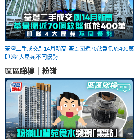
荃灣二手成交創14月新高 荃景圍近70放盤低於400萬
即睇4大屋苑不同優勢
區區睇樓｜粉嶺