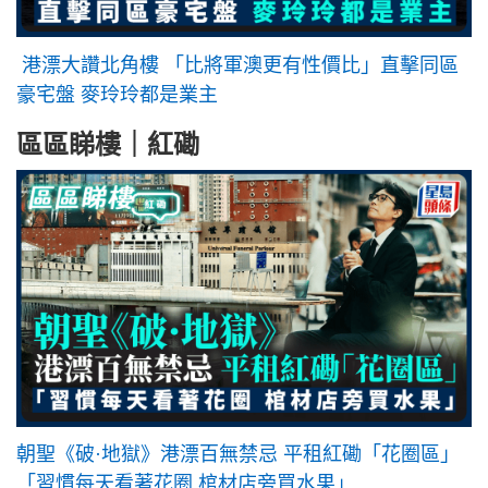
港漂大讚北角樓 「比將軍澳更有性價比」直擊同區
豪宅盤 麥玲玲都是業主
區區睇樓｜紅磡
朝聖《破·地獄》港漂百無禁忌 平租紅磡「花圈區」
「習慣每天看著花圈 棺材店旁買水果」