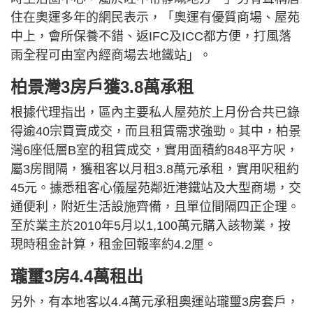
住在奧運多年的網民表示，「奧運有優質商場、屋苑
中上，會所保養不錯、返IFC及ICC都方便，打風落
雨全程可由室內經商場去地鐵站」。
柏景灣3房戶獲3.8萬承租
根據代理指出，區內主要私人屋苑於上月份合共已錄
得逾40宗買賣成交，而且租賃需求強勁。其中，柏景
灣6座低層B室的租賃成交，實用面積約848平方呎，
屬3房間隔，獲租客以月租3.8萬元承租，實用呎租約
45元。據悉租客心儀屋苑鄰近港鐵站及大型商場，交
通便利，附近生活設施齊備，且單位間隔四正企理。
至於業主於2010年5月以1,100萬元購入該物業，按
現時租金計算，租金回報率約4.2厘。
瓏璽3房4.4萬租出
另外，有本地客以4.4萬元承租奧運站瓏璽3房套戶，