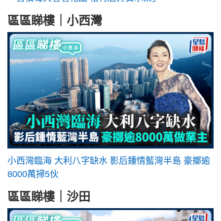
區區睇樓｜小西灣
小西灣臨海 大利八字缺水 影后鍾情藍灣半島 豪擲逾
8000萬掃5伙
區區睇樓｜沙田