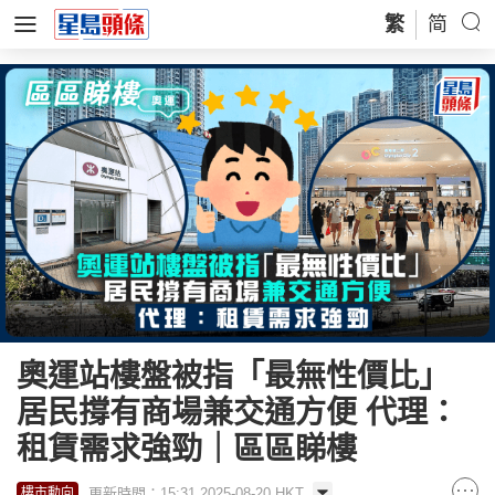
繁
简
奧運站樓盤被指「最無性價比」
居民撐有商場兼交通方便 代理：
租賃需求強勁｜區區睇樓
更新時間：15:31 2025-08-20 HKT
樓市動向