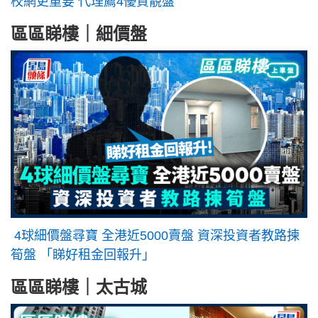
校網更重要 代理薦4優質靚盤
區區睇樓｜細價盤
4球細價盤尋寶 全港近5000賣盤 資深投資者教路揀
筍盤 「睇好租金回報升」
區區睇樓｜太古城