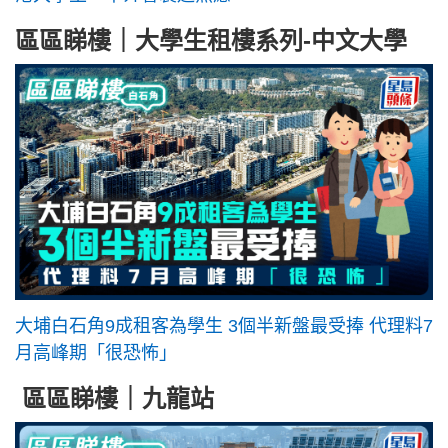
區區睇樓｜大學生租樓系列-中文大學
大埔白石角9成租客為學生 3個半新盤最受捧 代理料7
月高峰期「很恐怖」
區區睇樓｜九龍站