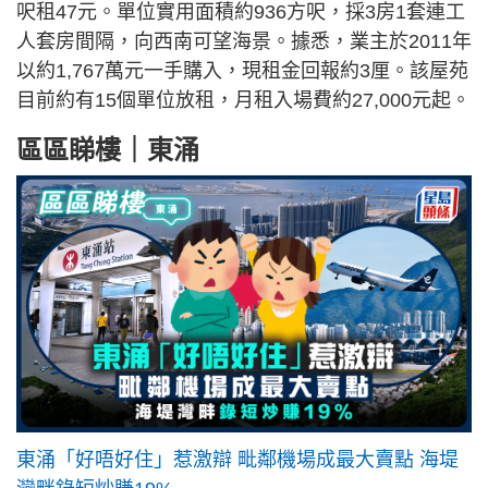
呎租47元。單位實用面積約936方呎，採3房1套連工
人套房間隔，向西南可望海景。據悉，業主於2011年
以約1,767萬元一手購入，現租金回報約3厘。該屋苑
目前約有15個單位放租，月租入場費約27,000元起。
區區睇樓｜東涌
東涌「好唔好住」惹激辯 毗鄰機場成最大賣點 海堤