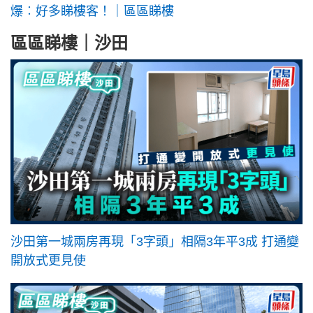
爆︰好多睇樓客！｜區區睇樓
區區睇樓｜沙田
沙田第一城兩房再現「3字頭」相隔3年平3成 打通變
開放式更見使