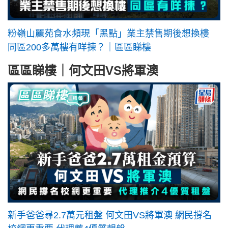
粉嶺山麗苑食水頻現「黑點」業主禁售期後想換樓
同區200多萬樓有咩揀？｜區區睇樓
區區睇樓｜何文田VS將軍澳
新手爸爸尋2.7萬元租盤 何文田VS將軍澳 網民撐名