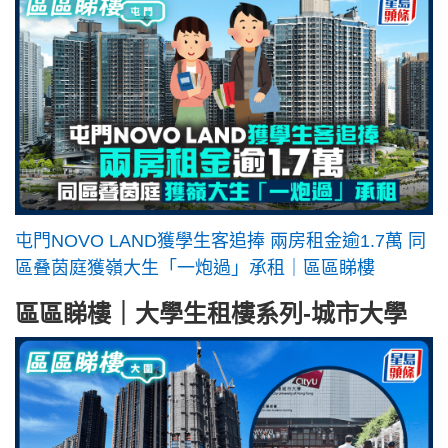
屯門NOVO LAND獲學生客追捧 兩房租金逾1.7萬 同
區叠茵庭獲嶺大生「一炮過」承租｜區區睇樓
區區睇樓｜大學生租樓系列-城市大學