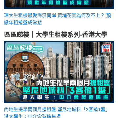
理大生租樓最愛海濱南岸 黃埔花園為何及不上？ 預
繳年租搶盤成常態
區區睇樓｜大學生租樓系列-香港大學
內地生提早兩個月搶租盤 堅尼地城料「3客搶1盤」
港大學生：中介會製造焦慮