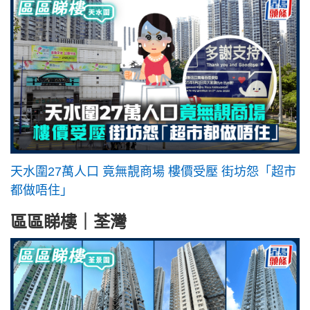
天水圍27萬人口 竟無靚商場 樓價受壓 街坊怨「超市
都做唔住」
區區睇樓｜荃灣