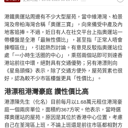
港鐵奧運站周邊有不少大型屋苑，當中維港灣、柏景
灣及帝柏海灣合稱「奧運三寶」，向來備受中產及內
地客追捧。不過，近日有人在社交平台上指奧運站一
帶樓盤是全港「最無性價比」，甚至指「正常人唔會
揀嗰區住」，引起熱烈討論。有意見反駁指奧運站位
處「一小時生活圈的中心」，乘搭兩個站即可到達香
港站前往中環，絕對具有交通優勢；另有港漂則向
《星島頭條》表示，除了交通方便外，屋苑質素也很
好，認為較不少市區樓盤更具「性價比」。
港漂租港灣豪庭 讚性價比高
港漂陳先生（化名）目前每月以1.68萬元租住港灣豪
庭一個兩房單位，面積約367方呎。他表示，當時選
擇奧運站的屋苑，原因是其位於香港中心位置，考慮
自己在荃灣區上班，不論上班還是前往市區都相對方