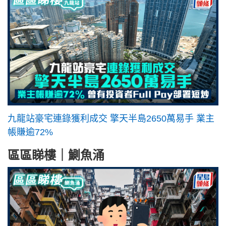
九龍站豪宅連錄獲利成交 擎天半島2650萬易手 業主
帳賺逾72%
區區睇樓｜鰂魚涌