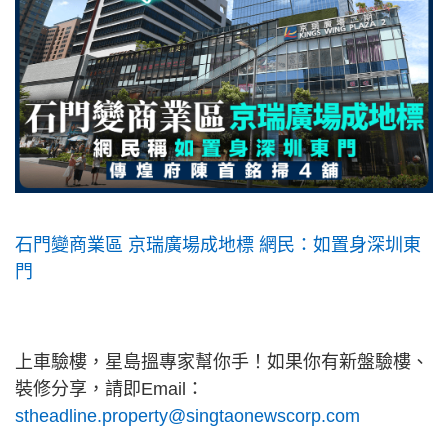
石門變商業區 京瑞廣場成地標 網民：如置身深圳東
門
上車驗樓，星島搵專家幫你手！如果你有新盤驗樓、
裝修分享，請即Email：
stheadline.property@singtaonewscorp.com