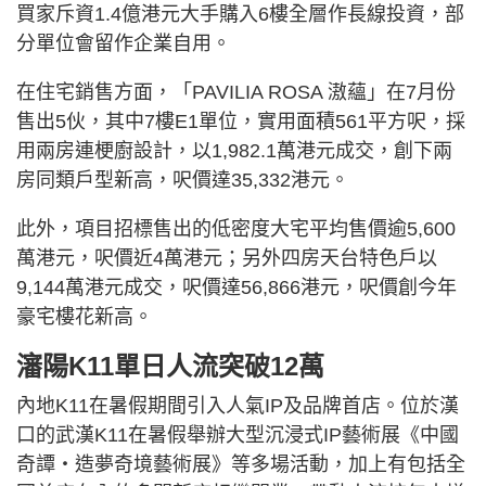
買家斥資1.4億港元大手購入6樓全層作長線投資，部
分單位會留作企業自用。
在住宅銷售方面，「PAVILIA ROSA 滶蘊」在7月份
售出5伙，其中7樓E1單位，實用面積561平方呎，採
用兩房連梗廚設計，以1,982.1萬港元成交，創下兩
房同類戶型新高，呎價達35,332港元。
此外，項目招標售出的低密度大宅平均售價逾5,600
萬港元，呎價近4萬港元；另外四房天台特色戶以
9,144萬港元成交，呎價達56,866港元，呎價創今年
豪宅樓花新高。
瀋陽K11單日人流突破12萬
內地K11在暑假期間引入人氣IP及品牌首店。位於漢
口的武漢K11在暑假舉辦大型沉浸式IP藝術展《中國
奇譚‧造夢奇境藝術展》等多場活動，加上有包括全