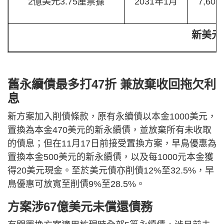
2億美元3.75厘票據
2031年1月
7,60
新美元
舊永續債最多打47折 兼放棄收回拖欠利
息
新方案加入削債條款，原有永續債以本金1000美元，
置換為本金470美元的新永續債，並放棄所有未收取
的債息；但在11月17日前接受置換方案，早鳥優惠為
置換本金500美元的新永續債，以及每1000元本金獲
得20美元現金。至於美元債亦削債12%至32.5%，早
鳥優惠可放寬至削債9%至28.5%。
方案涉67億美元未償還債務