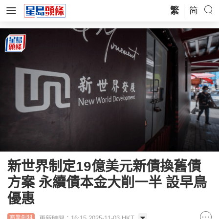
繁
简
新世界制定19億美元新債換舊債
方案 永續債本金大削一半 設早鳥
優惠
更新時間：16:15 2025-11-03 HKT
商業創科