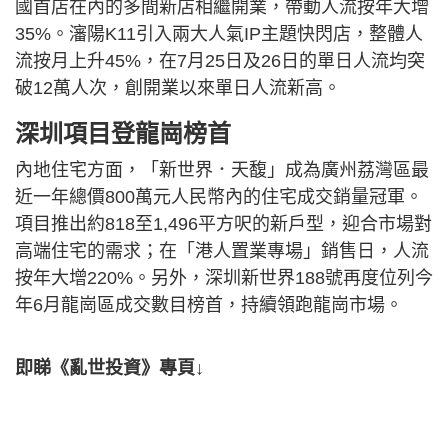
國首店在內的多間新店相繼開業，帶動人流按年大增
35%。瀋陽K11引入兩大人氣IP主題快閃店，整體人
流按月上升45%，在7月25日及26日的單日人流均突
破12萬人次，創開業以來單日人流新高。
深圳項目登龍崗榜首
內地住宅方面，「新世界．天馥」成為廣州荔灣區最
近一年總價800萬元人民幣內的住宅成交銷量冠軍。
項目推出約818至1,496平方呎的新戶型，迎合市場對
高端住宅的需求；在「港人置業專場」銷售日，人流
按年大增220%。另外，深圳新世界188號再度位列今
年6月龍崗區成交數目榜首，持續領跑龍崗市場。
即睇《亂世投資》專頁↓