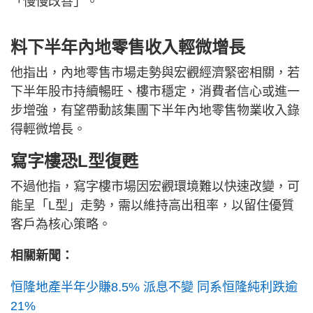
「慢慢改善」。
料下半年內地零售收入輕微增長
他指出，內地零售市場走勢與宏觀經濟緊密相關，若
下半年股市持續暢旺、樓市穩定，消費者信心或進一
步增強，有望帶動該集團下半年內地零售物業收入錄
得輕微增長。
寫字樓恐L型復甦
不過他指，寫字樓市場因宏觀環境難以快速改變，可
能呈「L型」走勢，需以維持高出租率，以留住優質
客戶為核心策略。
相關新聞：
恒隆地產半年少賺8.5% 派息不變 同系恒隆純利跌逾
21%