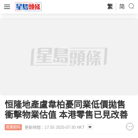
繁
简
恒隆地產盧韋柏憂同業低價拋售
衝擊物業估值 本港零售已見改善
更新時間：17:55 2025-07-30 HKT
商業創科