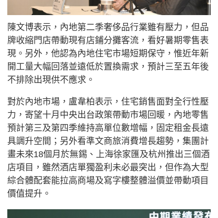
陳文博表示，內地第二季奢侈品行業雖有壓力，但品
牌收縮門店帶動現有店鋪分攤客流，看好暑期零售表
現。另外，他認為內地住宅市場短期保守，惟近年新
開工量大幅回落並遠低於置換需求，預計三至五年後
不排除出現供不應求。
對於內地市場，盧韋柏表示，住宅銷售面對全行性壓
力，寄望十月中央出台政策帶動市場回暖，內地零售
預計第三及第四季維持高單位數增幅，固定租金長遠
具調升空間；另外看準文商旅消費增長趨勢，集團計
畫未來18個月於無錫、上海徐家匯及杭州推出三個酒
店項目，雖然酒店單獨盈利未必最突出，但作為大型
綜合體配套能拉高商場及寫字樓整體溢價並帶動項目
價值提升。