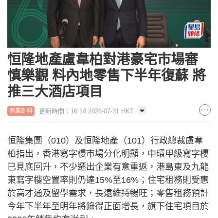
恒隆地產盧韋柏對港豪宅市場審
慎樂觀 料內地零售下半年復蘇 將
推三大酒店項目
更新時間：16:14 2026-07-31 HKT
商業創科
恒隆集團（010）及恒隆地產（101）行政總裁盧韋
柏指出，香港寫字樓市場分化明顯，中環甲級寫字樓
已見底回升，不少遷出企業有意重返，港島東及九龍
東寫字樓空置率則仍達15%至16%；住宅租務則受惠
於高才通及留學需求，長遠維持暢旺；零售租務預計
今年下半年至明年將錄得正面增長，旗下住宅項目於