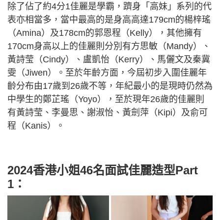
除了佔了約4分1佳麗是學霸，躋身「高妹」系列的代
表亦相當多，當中最高的是身高高達179cm的楊梓瑤
（Amina）及178cm的郭恩程（Kelly），其他擁有
170cm身高以上的佳麗則分別有方思敏（Mandy）、
黃詩莹（Cindy）、盧凱怡（Kerry）、馬儷文及秦冀
雯（Jiwen）。至於年齡方面，今屆初步入圍佳麗年
齡分布由17歲到26歲不等，年紀最小的是現時仍然為
中學生的鄭芷瑤（Yoyo），至於現年26歲的佳麗則
有黃詩莹、李曼思、謝淑怡、黃劍萍（Kipi）及俞可
程（Kanis）。
2024香港小姐46名面試佳麗造型Part
1：