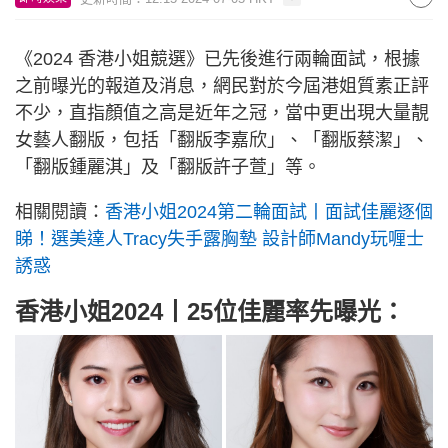
《2024 香港小姐競選》已先後進行兩輪面試，根據
之前曝光的報道及消息，網民對於今屆港姐質素正評
不少，直指顏值之高是近年之冠，當中更出現大量靚
女藝人翻版，包括「翻版李嘉欣」、「翻版蔡潔」、
「翻版鍾麗淇」及「翻版許子萱」等。
相關閱讀：
香港小姐2024第二輪面試丨面試佳麗逐個
睇！選美達人Tracy失手露胸墊 設計師Mandy玩喱士
誘惑
香港小姐2024丨25位佳麗率先曝光：