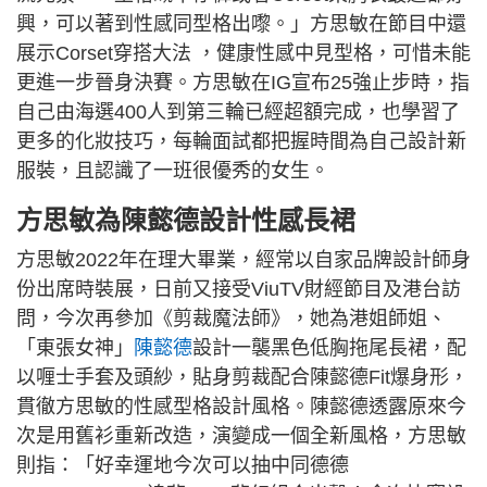
興，可以著到性感同型格出嚟。」方思敏在節目中還
展示Corset穿搭大法 ，健康性感中見型格，可惜未能
更進一步晉身決賽。方思敏在IG宣布25強止步時，指
自己由海選400人到第三輪已經超額完成，也學習了
更多的化妝技巧，每輪面試都把握時間為自己設計新
服裝，且認識了一班很優秀的女生。
方思敏為陳懿德設計性感長裙
方思敏2022年在理大畢業，經常以自家品牌設計師身
份出席時裝展，日前又接受ViuTV財經節目及港台訪
問，今次再參加《剪裁魔法師》，她為港姐師姐、
「東張女神」
陳懿德
設計一襲黑色低胸拖尾長裙，配
以喱士手套及頭紗，貼身剪裁配合陳懿德Fit爆身形，
貫徹方思敏的性感型格設計風格。陳懿德透露原來今
次是用舊衫重新改造，演變成一個全新風格，方思敏
則指：「好幸運地今次可以抽中同德德