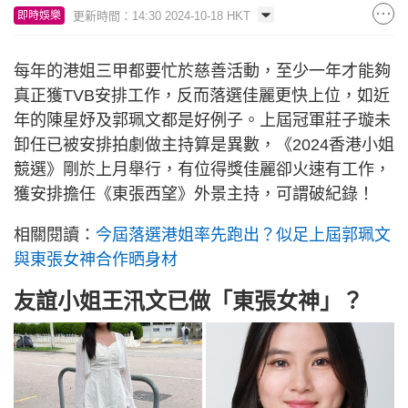
更新時間：14:30 2024-10-18 HKT
即時娛樂
每年的港姐三甲都要忙於慈善活動，至少一年才能夠
真正獲TVB安排工作，反而落選佳麗更快上位，如近
年的陳星妤及郭珮文都是好例子。上屆冠軍莊子璇未
卸任已被安排拍劇做主持算是異數，《2024香港小姐
競選》剛於上月舉行，有位得獎佳麗卻火速有工作，
獲安排擔任《東張西望》外景主持，可謂破紀錄！
相關閱讀：
今屆落選港姐率先跑出？似足上屆郭珮文
與東張女神合作晒身材
友誼小姐王汛文已做「東張女神」？