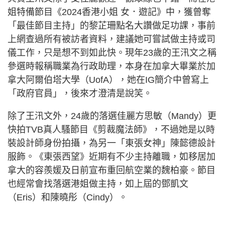
姐特備節目《2024香港小姐 女．遊記》中，獲曾奪
「最佳節目主持」的黎芷珊點名大讚做足功課，事前
上網查過所有被訪者資料，建議她可嘗試做主持或司
儀工作，只是想不到如此快。現年23歲的王汛文之稱
參選時報稱職業為行政助理，本身在加拿大畢業於加
拿大阿爾伯塔大學（UofA），她在IG簡介中曾寫上
「政府官員」，後來才澄清是說笑。
除了王汛文外，24歲的落選佳麗方思敏（Mandy）更
快拍TVB真人騷節目《剪裁魔法師》，不過她是以時
裝設計師身份拍攝，為另一「東張女神」陳懿德設計
服飾。《東張西望》近期有不少主持離職，如移居加
拿大的容羨媛及日前宣布重回航空業的魏柏豪。節目
也經常會找落選港姐做主持，如上屆的鄧凱文
（Eris）和陳曉彤（Cindy）。