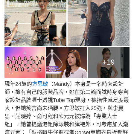
+19
現年24歲的
方思敏
（Mandy）本身是一名時裝設計
師，擁有自己的服裝品牌，她在第二輪面試時身穿自
家設計品牌喱士透視Tube Top現身，被指性感尺度最
大，但她笑言尚未晒腿。方思敏打入25強，與李曼
思、莊曉婷、俞可程和陳元元被歸為「專業人士
組」，她曾提議港姐除泳裝和旗袍外，可考慮加入潮
流元素：「型格嘅牛仔褲或者Corset束胸衣最近都好