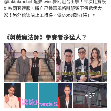
@taktakrachel 追夢twins夢幻組合出擊！今次比賽設
計咗兩套禮服，將自己鍾意風格喺鏡頭下傳遞俾大
家！另外德德唔止主持得，做Model都好得」。
《剪裁魔法師》參賽者多猛人？
+37