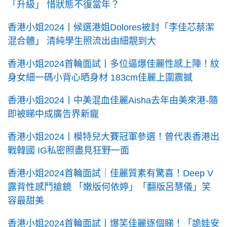
「升級」 惜狀態不復當年？
香港小姐2024丨候選港姐Dolores被封「李佳芯蔡潔
混合體」 清純學生照流出由細靚到大
香港小姐2024首輪面試丨多位逼爆佳麗性感上陣！紋
身女細一碼小背心晒身材 183cm佳麗上圍震撼
香港小姐2024丨中美混血佳麗Aisha去年由美來港-隨
即被睇中成廣告界新寵
香港小姐2024丨模特兒大賽冠軍參選！曾代表香港出
戰韓國 IG私密照盡見狂野一面
香港小姐2024首輪面試｜佳麗質素有驚喜！Deep V
露背性感鬥搶鏡 「嫩版何依婷」「翻版呂慧儀」笑
容最甜美
香港小姐2024首輪面試丨爆笑佳麗逐個睇！「詭娃安