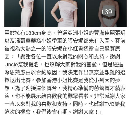
+39
至於擁有183cm身高、曾選亞洲小姐的豐滿佳麗張玥
以及溫哥華華裔小姐季軍的張安妮都未有入圍。賽前
被視為大熱之一的張安妮在小紅書透露自己退賽原
因：「謝謝各位一直以來對我的關心和支持，謝謝
Uncle幫我提名，也瞭解大家對我的喜愛，但是經過
深思熟慮由於合約原因，我決定作出無奈並艱難的選
擇退出比賽。參加香港小姐比賽是我從小到大的夢
想，為了迎接這個舞台，我精心準備的芭蕾舞才藝表
演，也不能展示給喜歡我的觀眾看啦。非常感謝大家
一直以來對我的喜歡和支持，同時，也感謝TVB給我
這次的機會，我們後會有期。謝謝大家！」