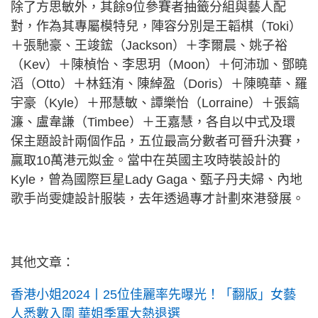
除了方思敏外，其餘9位參賽者抽籤分組與藝人配
對，作為其專屬模特兒，陣容分別是王韜棋（Toki）
＋張馳豪、王竣鋐（Jackson）＋李爾晨、姚子裕
（Kev）＋陳楨怡、李思玥（Moon）＋何沛珈、鄧曉
滔（Otto）＋林鈺洧、陳綽盈（Doris）＋陳曉華、羅
宇豪（Kyle）＋邢慧敏、譚樂怡（Lorraine）＋張鎬
濂、盧韋謙（Timbee）＋王嘉慧，各自以中式及環
保主題設計兩個作品，五位最高分數者可晉升決賽，
贏取10萬港元姒金。當中在英國主攻時裝設計的
Kyle，曾為國際巨星Lady Gaga、甄子丹夫婦、內地
歌手尚雯婕設計服裝，去年透過專才計劃來港發展。
其他文章：
香港小姐2024丨25位佳麗率先曝光！「翻版」女藝
人悉數入圍 華姐季軍大熱退選