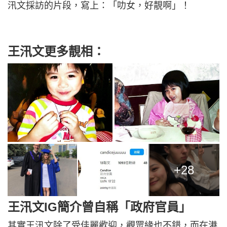
汛文採訪的片段，寫上：「叻女，好靚啊」！
王汛文更多靚相：
+28
王汛文IG簡介曾自稱「政府官員」
其實王汛文除了受佳麗歡迎，觀眾緣也不錯，而在港