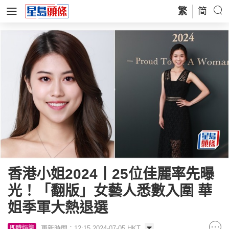
繁
简
香港小姐2024丨25位佳麗率先曝
光！「翻版」女藝人悉數入圍 華
姐季軍大熱退選
更新時間：12:15 2024-07-05 HKT
即時娛樂