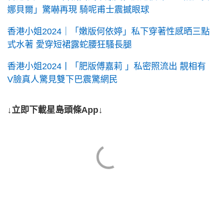
娜貝爾」驚嚇再現 騎呢甫士震撼眼球
香港小姐2024｜「嫩版何依婷」私下穿著性感晒三點
式水著 愛穿短裙露蛇腰狂騷長腿
香港小姐2024丨「肥版傅嘉莉 」私密照流出 靚相有
V臉真人驚見雙下巴震驚網民
↓立即下載星島頭條App↓