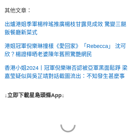
其他文章：
出爐港姐季軍楊梓瑤推廣楊枝甘露見成效 驚變三餸
飯餐廳新菜式
港姐冠軍倪樂琳撞樣《愛回家》「Rebecca」 沈可
欣？楊證樺晒老婆陳年舊照驚艷網民
香港小姐2024丨冠軍倪樂琳否認被亞軍黑面鬆踭 梁
嘉莹疑似與吳芷靖對話截圖流出：不知發生甚麼事
↓立即下載星島頭條App↓