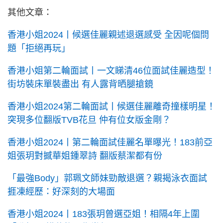
其他文章：
香港小姐2024丨候選佳麗親述退選感受 全因呢個問
題「拒絕再玩」
香港小姐第二輪面試丨一文睇清46位面試佳麗造型！
街坊裝床單裝盡出 有人露背晒腿搶鏡
香港小姐2024第二輪面試丨候選佳麗離奇撞樣明星！
突現多位翻版TVB花旦 仲有位女版金剛？
香港小姐2024丨第二輪面試佳麗名單曝光！183前亞
姐張玥對撼華姐鍾翠詩 翻版蔡潔都有份
「最強Body」郭珮文師妹勁敵退選？親揭泳衣面試
捱凍經歷：好深刻的大場面
香港小姐2024丨183張玥曾選亞姐！相隔4年上圍