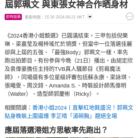
屆郭珮文 與東張女神合作晒身材
更新時間：15:30 2024-09-21 HKT
即時娛樂
《2024香港小姐競選》已圓滿結束，三甲包括倪樂
琳、梁嘉莹及楊梓瑤忙於領獎，但當中一位落選佳麗
卻與上屆的五強、「最強Body」郭珮文一樣，率先
跑出拍節目，有份參與今晚（21日）播出，由胡定欣
及袁偉豪擔任主持的TVB真人騷節目《剪裁魔法
師》，同場還有多位星級評審包括蘇永康、梁詠琪、
張曦雯、周汶錡、Amanda S.、時裝設計師馬偉明
（Walter）、造型師郭慶彬（Ricky）。
相關閱讀：
香港小姐2024丨直擊紅地氈盛況！郭珮文
貼身晚裝上圍逼爆 李芷晴「湯碗胸」靚絕全場
應屆落選港姐方思敏率先跑出？