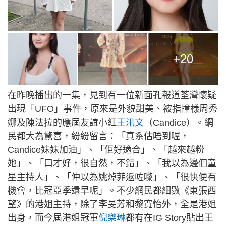
+20
在昨晚播出的一集，見到有一位新面孔報道荃灣懷疑
出現「UFO」事件，原來是外貌甜美、被指撞樣周秀
娜及陳法拉的應屆友誼小紅
王汛文
（Candice）。網
民都大為驚喜，紛紛留言：「真系估唔到喔，
Candice妹妹加油」、「佢好適合」、「越來越粉
她」、「口才好，很自然，不錯」、「我以為邊個童
星主持人」、「仲以為姚焯菲返咗嚟」、「很快便有
機會，比冠亞季還早呢」。不少網民都細數《東張西
望》的港姐主持，除了李旻芳和黎寬怡外，全是港姐
出身，而今屆港姐冠軍
倪樂琳
都有在IG Story貼出王