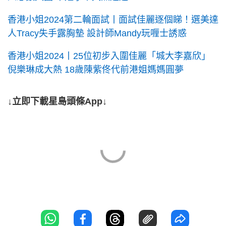
香港小姐2024第二輪面試丨面試佳麗逐個睇！選美達
人Tracy失手露胸墊 設計師Mandy玩喱士誘惑
香港小姐2024丨25位初步入圍佳麗「城大李嘉欣」
倪樂琳成大熱 18歲陳紫佟代前港姐媽媽圓夢
↓立即下載星島頭條App↓