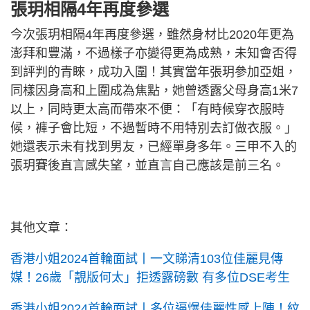
張玥相隔4年再度參選
今次張玥相隔4年再度參選，雖然身材比2020年更為
澎拜和豐滿，不過樣子亦變得更為成熟，未知會否得
到評判的青睞，成功入圍！其實當年張玥參加亞姐，
同樣因身高和上圍成為焦點，她曾透露父母身高1米7
以上，同時更太高而帶來不便：「有時候穿衣服時
候，褲子會比短，不過暫時不用特別去訂做衣服。」
她還表示未有找到男友，已經單身多年。三甲不入的
張玥賽後直言感失望，並直言自己應該是前三名。
其他文章：
香港小姐2024首輪面試丨一文睇清103位佳麗見傳
媒！26歲「靚版何太」拒透露磅數 有多位DSE考生
香港小姐2024首輪面試丨多位逼爆佳麗性感上陣！紋