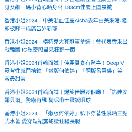
身女細一碼小背心晒身材 183cm佳麗上圍震撼
香港小姐2024丨中美混血佳麗Aisha去年由美來港-隨
即被睇中成廣告界新寵
香港小姐2024丨模特兒大賽冠軍參選！曾代表香港出
戰韓國 IG私密照盡見狂野一面
香港小姐2024首輪面試｜佳麗質素有驚喜！Deep V
露背性感鬥搶鏡 「嫩版何依婷」「翻版呂慧儀」笑
容最甜美
香港小姐2024首輪面試丨爆笑佳麗逐個睇！「詭娃安
娜貝爾」驚嚇再現 騎呢甫士震撼眼球
香港小姐2024｜「嫩版何依婷」私下穿著性感晒三點
式水著 愛穿短裙露蛇腰狂騷長腿