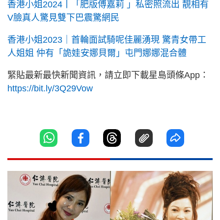
香港小姐2024丨「肥版傅嘉莉 」私密照流出 靚相有
V臉真人驚見雙下巴震驚網民
香港小姐2023｜首輪面試騎呢佳麗湧現 驚青女帶工
人姐姐 仲有「詭娃安娜貝爾」屯門娜娜混合體
緊貼最新最快新聞資訊，請立即下載星島頭條App：
https://bit.ly/3Q29Vow