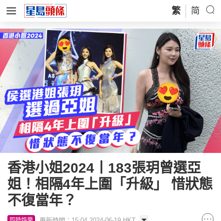
繁
简
香港小姐2024丨183張玥曾選亞
姐！相隔4年上圍「升級」 惜狀態
不復當年？
更新時間：15:04 2024-06-19 HKT
即時娛樂