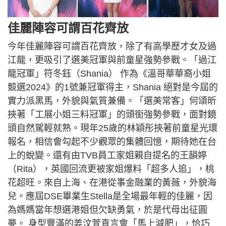
佳麗陣容可謂百花齊放
今年佳麗陣容可謂百花齊放，除了有高學歷才女及過
江龍，更吸引了選美冠軍與前童星強勢參戰。「過江
龍冠軍」符冬鈺（Shania） 作為《溫哥華華裔小姐
競選2024》的1號兼冠軍得主，Shania 絕對是今屆的
實力派黑馬，外貌與氣質兼備。「選美常客」何頌昕
挾著「工展小姐三料冠軍」的頭銜強勢參戰，面對鏡
頭自然駕輕就熟。現年25歲的林穎彤挾著前童星光環
報名，相信會勾起不少觀眾的集體回憶，期待她在台
上的蛻變。還有由TVB員工家姐親自提名的王韻婷
（Rita），英國回流更被家姐爆料「超多人追」，桃
花超旺。來自上海、在港從事金融業的黃薇，外貌海
兒。應屆DSE畢業生Stella是全場最年輕的佳麗，因
為媽媽當年想選港姐但欠缺勇氣，於是代母出征圓
夢。 身型豐滿的姜汶萱直言會「馬上減肥」，恰巧