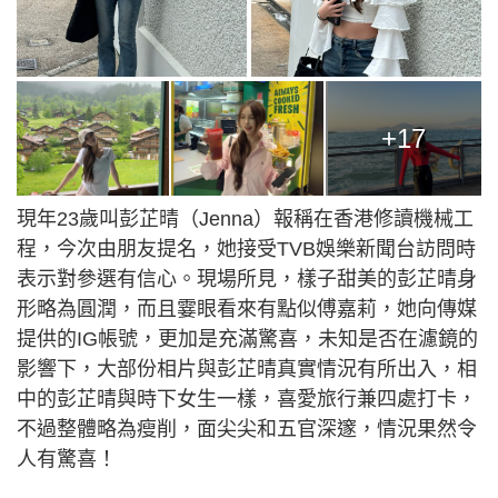
+17
現年23歲叫彭芷晴（Jenna）報稱在香港修讀機械工
程，今次由朋友提名，她接受TVB娛樂新聞台訪問時
表示對參選有信心。現場所見，樣子甜美的彭芷晴身
形略為圓潤，而且霎眼看來有點似傅嘉莉，她向傳媒
提供的IG帳號，更加是充滿驚喜，未知是否在濾鏡的
影響下，大部份相片與彭芷晴真實情況有所出入，相
中的彭芷晴與時下女生一樣，喜愛旅行兼四處打卡，
不過整體略為瘦削，面尖尖和五官深邃，情況果然令
人有驚喜！