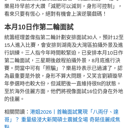
樂易玲早前才大讚「減肥可以減到，身形可控制」，
看來只要有恆心，絕對有機會上演逆襲戲碼！
本月10日作第二輪面試
統籌經理姜偉指第二輪計劃安排面試30人，預計12至
15人進入比賽，會安排到湖南及大灣區拍攝外景及進
行訓練。三人指今年時間較緊迫，已安排本月10日作
第二輪面試，三星期後啟程拍攝外景，8月底進行決
賽。問當中可有「照騙」？樂易玲表示已過濾了，認
為最重要是外貌，身形不算大問題，又笑言劉穎璇早
年參選時也較大份，但減肥後一直維持很fit的狀態。
至於海外佳麗方面，他們將視像面試16位仍身在外地
的佳麗。
相關閱讀：
港姐2026丨首輪面試驚現「八両仔、達
哥」？ 重量級浸大新聞碩士震撼全場 奇葩佳麗成焦
點