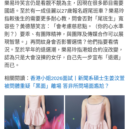
樂易玲笑言仍是看靚不靚為主，因現在很多節目需要
國語。至於有一成佳麗以27歲報名趕尾班車？樂易玲
指較後生的需要更多耐心教，問會否對「尾班生」寬
容些？黃德慧笑言：「會考慮慈悲點。（你的心水準
則？）要乖、有團隊精神，與團隊及傳媒合作可以展
現智慧。」再問紋身會否影響選情？他們指要看情
況。至於早年的退選潮，樂易玲指港姐合約沒改變，
認為只是大會沒揀的女仔，自己先一步宣布「退選」
而已。
相關閱讀：
香港小姐2026面試丨新聞系碩士生姜汶萱
被問體重疑「黑面」離場 答非所問場面尷尬？