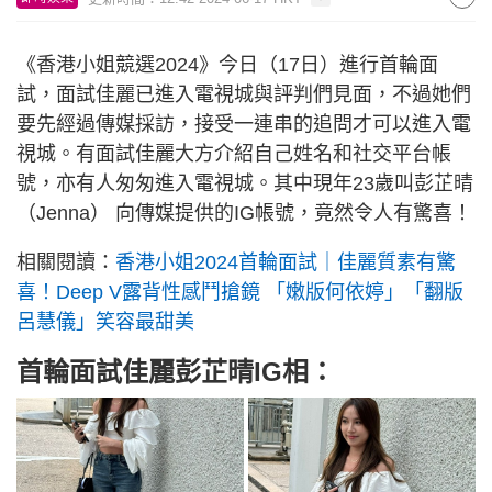
《香港小姐競選2024》今日（17日）進行首輪面
試，面試佳麗已進入電視城與評判們見面，不過她們
要先經過傳媒採訪，接受一連串的追問才可以進入電
視城。有面試佳麗大方介紹自己姓名和社交平台帳
號，亦有人匆匆進入電視城。其中現年23歲叫彭芷晴
（Jenna） 向傳媒提供的IG帳號，竟然令人有驚喜！
相關閱讀：
香港小姐2024首輪面試｜佳麗質素有驚
喜！Deep V露背性感鬥搶鏡 「嫩版何依婷」「翻版
呂慧儀」笑容最甜美
首輪面試佳麗彭芷晴IG相：