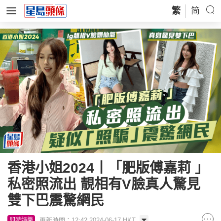
繁
简
香港小姐2024丨「肥版傅嘉莉 」
私密照流出 靚相有V臉真人驚見
雙下巴震驚網民
更新時間：12:42 2024-06-17 HKT
即時娛樂