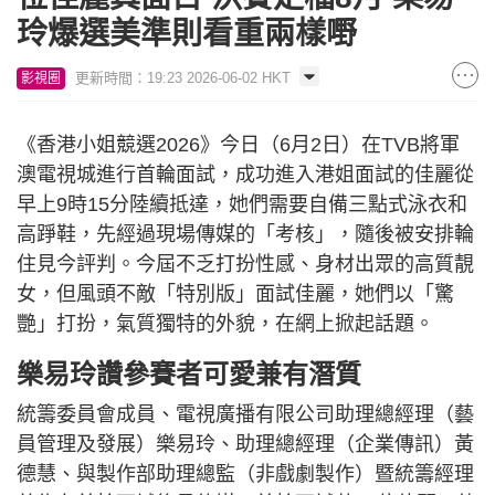
玲爆選美準則看重兩樣嘢
更新時間：19:23 2026-06-02 HKT
影視圈
《香港小姐競選2026》今日（6月2日）在TVB將軍
澳電視城進行首輪面試，成功進入港姐面試的佳麗從
早上9時15分陸續抵達，她們需要自備三點式泳衣和
高踭鞋，先經過現場傳媒的「考核」，隨後被安排輪
住見今評判。今屆不乏打扮性感、身材出眾的高質靚
女，但風頭不敵「特別版」面試佳麗，她們以「驚
艷」打扮，氣質獨特的外貌，在網上掀起話題。
樂易玲讚參賽者可愛兼有潛質
統籌委員會成員、電視廣播有限公司助理總經理（藝
員管理及發展）樂易玲、助理總經理（企業傳訊）黃
德慧、與製作部助理總監（非戲劇製作）暨統籌經理