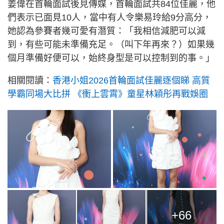
姜偉在首輪面試後見傳媒，首輪面試共84位佳麗，他
們表示已面見10人，當中有人令樂易玲給9分高分，
她認為參賽者幾可愛有潛質：「我相信減肥可以減
到，有些可能未準備充足。（叫下年再來？）如果幾
個月準備好便可以，始終身型是可以控制到的事。」
相關閱讀：
香港小姐2026首輪面試佳麗逐個睇 高質
學霸同場大比拼 《衝上雲霄》童星林穎彤再戰娛圈
+66