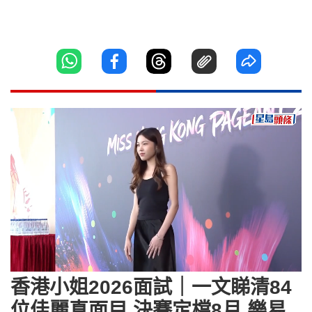
Loaded
:
Unmute
3.46%
香港小姐2026面試｜一文睇清84
位佳麗真面目 決賽定檔8月 樂易