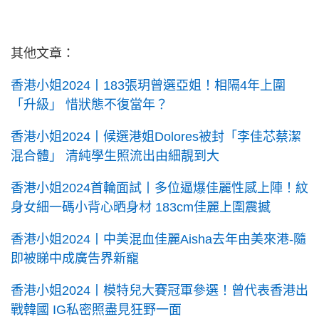
其他文章：
香港小姐2024丨183張玥曾選亞姐！相隔4年上圍
「升級」 惜狀態不復當年？
香港小姐2024丨候選港姐Dolores被封「李佳芯蔡潔
混合體」 清純學生照流出由細靚到大
香港小姐2024首輪面試丨多位逼爆佳麗性感上陣！紋
身女細一碼小背心晒身材 183cm佳麗上圍震撼
香港小姐2024丨中美混血佳麗Aisha去年由美來港-隨
即被睇中成廣告界新寵
香港小姐2024丨模特兒大賽冠軍參選！曾代表香港出
戰韓國 IG私密照盡見狂野一面