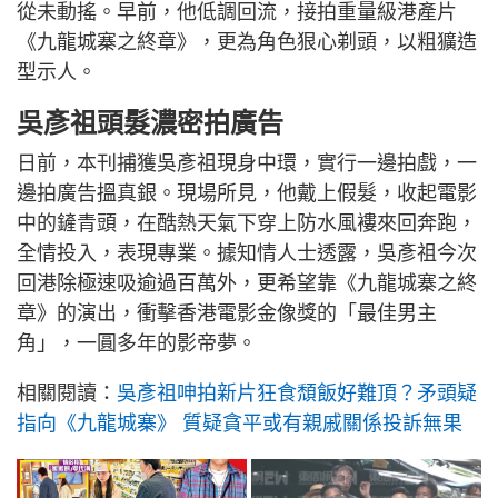
從未動搖。早前，他低調回流，接拍重量級港產片
《九龍城寨之終章》，更為角色狠心剃頭，以粗獷造
型示人。
吳彥祖頭髮濃密拍廣告
日前，本刊捕獲吳彥祖現身中環，實行一邊拍戲，一
邊拍廣告搵真銀。現場所見，他戴上假髮，收起電影
中的鏟青頭，在酷熱天氣下穿上防水風褸來回奔跑，
全情投入，表現專業。據知情人士透露，吳彥祖今次
回港除極速吸逾過百萬外，更希望靠《九龍城寨之終
章》的演出，衝擊香港電影金像獎的「最佳男主
角」，一圓多年的影帝夢。
相關閱讀：
吳彥祖呻拍新片狂食頹飯好難頂？矛頭疑
指向《九龍城寨》 質疑貪平或有親戚關係投訴無果