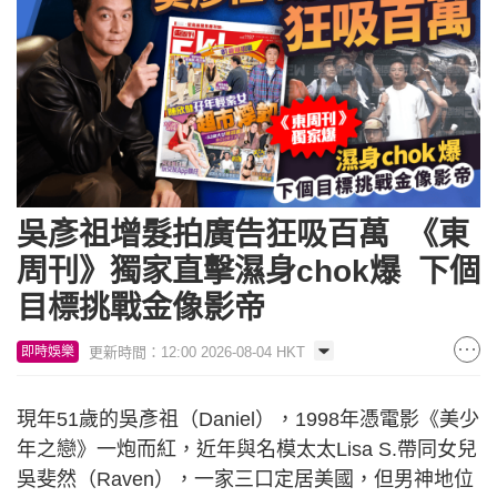
吳彥祖增髮拍廣告狂吸百萬 《東
周刊》獨家直擊濕身chok爆 下個
目標挑戰金像影帝
更新時間：12:00 2026-08-04 HKT
即時娛樂
現年51歲的吳彥祖（Daniel），1998年憑電影《美少
年之戀》一炮而紅，近年與名模太太Lisa S.帶同女兒
吳斐然（Raven），一家三口定居美國，但男神地位