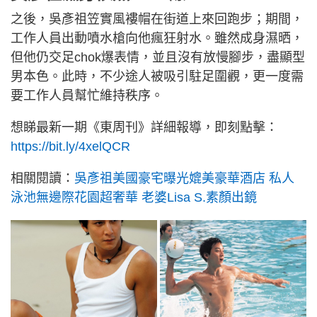
之後，吳彥祖笠實風褸帽在街道上來回跑步；期間，
工作人員出動噴水槍向他瘋狂射水。雖然成身濕晒，
但他仍交足chok爆表情，並且沒有放慢腳步，盡顯型
男本色。此時，不少途人被吸引駐足圍觀，更一度需
要工作人員幫忙維持秩序。
想睇最新一期《東周刊》詳細報導，即刻點擊：
https://bit.ly/4xelQCR
相關閱讀：
吳彥祖美國豪宅曝光媲美豪華酒店 私人
泳池無邊際花園超奢華 老婆Lisa S.素顏出鏡