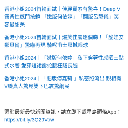
香港小姐2024首輪面試｜佳麗質素有驚喜！Deep V
露背性感鬥搶鏡 「嫩版何依婷」「翻版呂慧儀」笑
容最甜美
香港小姐2024首輪面試丨爆笑佳麗逐個睇！「詭娃安
娜貝爾」驚嚇再現 騎呢甫士震撼眼球
香港小姐2024｜「嫩版何依婷」私下穿著性感晒三點
式水著 愛穿短裙露蛇腰狂騷長腿
香港小姐2024丨「肥版傅嘉莉 」私密照流出 靚相有
V臉真人驚見雙下巴震驚網民
緊貼最新最快新聞資訊，請立即下載星島頭條App：
https://bit.ly/3Q29Vow