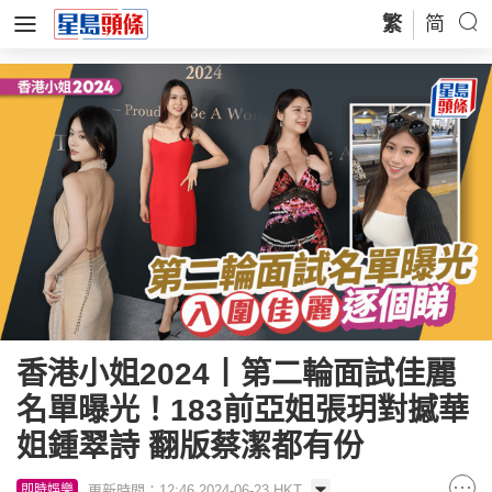
繁
简
香港小姐2024丨第二輪面試佳麗
名單曝光！183前亞姐張玥對撼華
姐鍾翠詩 翻版蔡潔都有份
更新時間：12:46 2024-06-23 HKT
即時娛樂