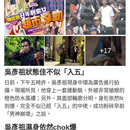
+17
吳彥祖狀態佳不似「入五」
日前，下午五時許，吳彥祖現身中環為廣告進行拍
攝。現場所見，他穿上一套運動裝，外披非常搶眼的
橙色防水風褸；另外，其面部輪廓分明，身形依然fit
到爆，完全不似已經「入五」的中佬，成功粉碎早前
「男神崩壞」之說。
吳彥祖濕身依然chok爆