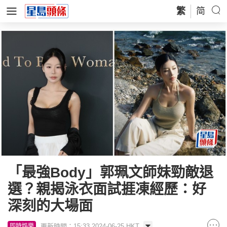
繁
简
「最強Body」郭珮文師妹勁敵退
選？親揭泳衣面試捱凍經歷：好
深刻的大場面
更新時間：15:33 2024-06-25 HKT
即時娛樂