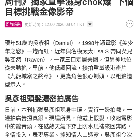
周刊》獨家直擊濕身chok爆 下個
目標挑戰金像影帝
更新時間：12:00 2026-08-04 HKT
即時娛樂
現年51歲的吳彥祖（Daniel），1998年憑電影《美少
年之戀》一炮而紅，近年與名模太太Lisa S.帶同女兒
吳斐然（Raven），一家三口定居美國，但男神地位
從未動搖。早前，他低調回流，接拍重量級港產片
《九龍城寨之終章》，更為角色狠心剃頭，以粗獷造
型示人。
吳彥祖頭髮濃密拍廣告
日前，本刊捕獲吳彥祖現身中環，實行一邊拍戲，一
邊拍廣告搵真銀。現場所見，他戴上假髮，收起電影
中的鏟青頭，在酷熱天氣下穿上防水風褸來回奔跑，
全情投入，表現專業。據知情人士透露，吳彥祖今次