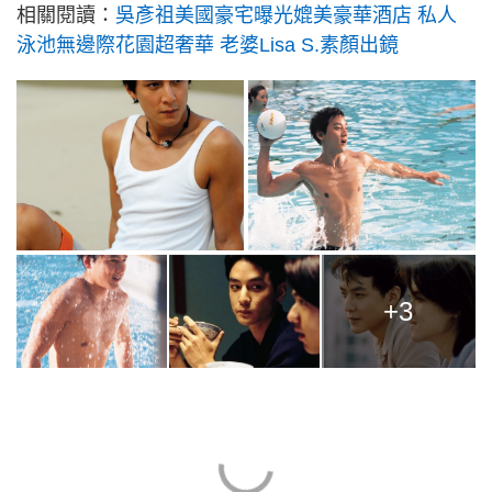
相關閱讀：
吳彥祖美國豪宅曝光媲美豪華酒店 私人
泳池無邊際花園超奢華 老婆Lisa S.素顏出鏡
+3