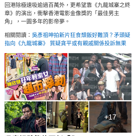
回港除極速吸逾過百萬外，更希望靠《九龍城寨之終
章》的演出，衝擊香港電影金像獎的「最佳男主
角」，一圓多年的影帝夢。
相關閱讀：
吳彥祖呻拍新片狂食頹飯好難頂？矛頭疑
指向《九龍城寨》 質疑貪平或有親戚關係投訴無果
+17