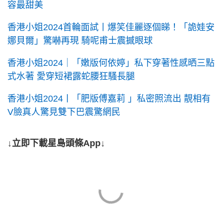
容最甜美
香港小姐2024首輪面試丨爆笑佳麗逐個睇！「詭娃安
娜貝爾」驚嚇再現 騎呢甫士震撼眼球
香港小姐2024｜「嫩版何依婷」私下穿著性感晒三點
式水著 愛穿短裙露蛇腰狂騷長腿
香港小姐2024丨「肥版傅嘉莉 」私密照流出 靚相有
V臉真人驚見雙下巴震驚網民
↓立即下載星島頭條App↓