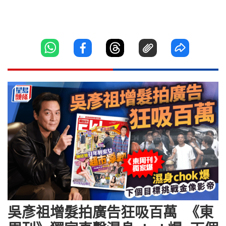
吳彥祖增髮拍廣告狂吸百萬 《東