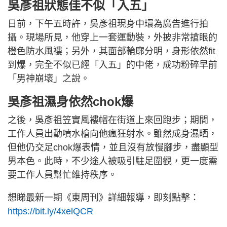
吳彥祖狀態佳不似「入五」
日前，下午五時許，吳彥祖現身中環為廣告進行拍
攝。現場所見，他穿上一套運動裝，外披非常搶眼的
橙色防水風褸；另外，其面部輪廓分明，身形依然fit
到爆，完全不似已經「入五」的中佬，成功粉碎早前
「男神崩壞」之說。
吳彥祖濕身依然chok爆
之後，吳彥祖笠實風褸帽在街道上來回跑步；期間，
工作人員出動噴水槍向他瘋狂射水。雖然成身濕晒，
但他仍交足chok爆表情，並且沒有放慢腳步，盡顯型
男本色。此時，不少途人被吸引駐足圍觀，更一度需
要工作人員幫忙維持秩序。
想睇最新一期《東周刊》詳細報導，即刻點擊：
https://bit.ly/4xelQCR