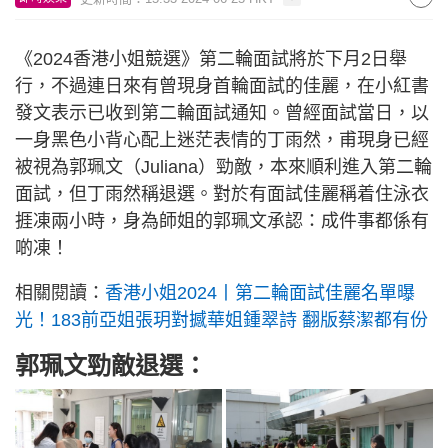
《2024香港小姐競選》第二輪面試將於下月2日舉
行，不過連日來有曾現身首輪面試的佳麗，在小紅書
發文表示已收到第二輪面試通知。曾經面試當日，以
一身黑色小背心配上迷茫表情的丁雨然，甫現身已經
被視為郭珮文（Juliana）勁敵，本來順利進入第二輪
面試，但丁雨然稱退選。對於有面試佳麗稱着住泳衣
捱凍兩小時，身為師姐的郭珮文承認：成件事都係有
啲凍！
相關閱讀：
香港小姐2024丨第二輪面試佳麗名單曝
光！183前亞姐張玥對撼華姐鍾翠詩 翻版蔡潔都有份
郭珮文勁敵退選：