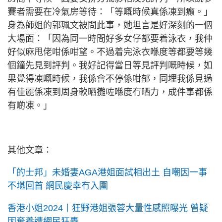
賽者需要在冷氣房等待：「等嘅時候真係凍到癲。」
身為師姐的郭珮文被問此事，她坦言是好深刻的一個
大場面：「因為同一時間好多女仔都要着泳衣，我仲
好似麻甩佬咁係咁望。不過着完泳衣喺度等都要等幾
個鐘先見到評判。我好記得當日等見評判嘅時候，如
果覺得凍嘅時候，我係會不停係咁郁，同埋我係見過
有佳麗係凍到周身軟晒攤咗喺度冇晒力，成件事都係
有啲凍。」
其他文章：
「的士邦」未婚妻AGA港姐面試相出土 自嘲因一事
不堪回首 網民慶幸冇入圍
香港小姐2024丨狂野港姐張蓉大量性感照曝光 曾疑
因棄養遭網民狂轟