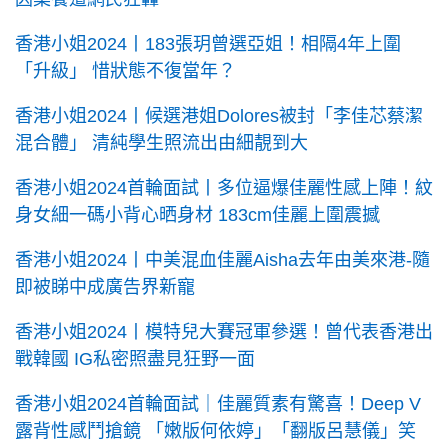
香港小姐2024丨183張玥曾選亞姐！相隔4年上圍
「升級」 惜狀態不復當年？
香港小姐2024丨候選港姐Dolores被封「李佳芯蔡潔
混合體」 清純學生照流出由細靚到大
香港小姐2024首輪面試丨多位逼爆佳麗性感上陣！紋
身女細一碼小背心晒身材 183cm佳麗上圍震撼
香港小姐2024丨中美混血佳麗Aisha去年由美來港-隨
即被睇中成廣告界新寵
香港小姐2024丨模特兒大賽冠軍參選！曾代表香港出
戰韓國 IG私密照盡見狂野一面
香港小姐2024首輪面試｜佳麗質素有驚喜！Deep V
露背性感鬥搶鏡 「嫩版何依婷」「翻版呂慧儀」笑