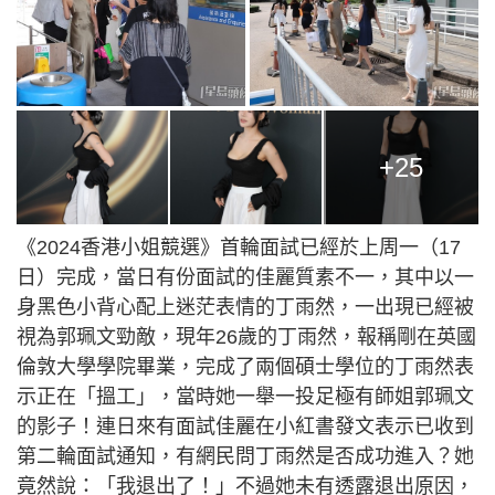
+25
《2024香港小姐競選》首輪面試已經於上周一（17
日）完成，當日有份面試的佳麗質素不一，其中以一
身黑色小背心配上迷茫表情的丁雨然，一出現已經被
視為郭珮文勁敵，現年26歲的丁雨然，報稱剛在英國
倫敦大學學院畢業，完成了兩個碩士學位的丁雨然表
示正在「搵工」，當時她一舉一投足極有師姐郭珮文
的影子！連日來有面試佳麗在小紅書發文表示已收到
第二輪面試通知，有網民問丁雨然是否成功進入？她
竟然說：「我退出了！」不過她未有透露退出原因，