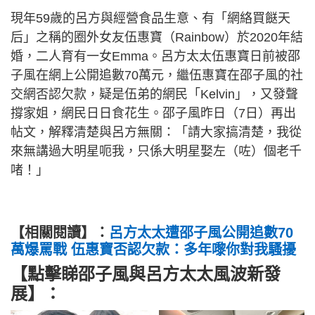
現年59歲的呂方與經營食品生意、有「網絡買餸天
后」之稱的圈外女友伍惠寶（Rainbow）於2020年結
婚，二人育有一女Emma。呂方太太伍惠寶日前被邵
子風在網上公開追數70萬元，繼伍惠寶在邵子風的社
交網否認欠款，疑是伍弟的網民「Kelvin」，又發聲
撐家姐，網民日日食花生。邵子風昨日（7日）再出
帖文，解釋清楚與呂方無關：「請大家搞清楚，我從
來無講過大明星呃我，只係大明星娶左（咗）個老千
啫！」
【相關閱讀】：
呂方太太遭邵子風公開追數70
萬爆罵戰 伍惠寶否認欠款：多年嚟你對我騷擾
【點擊睇邵子風與呂方太太風波新發
展】：