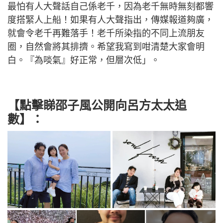
最怕有人大聲話自己係老千，因為老千無時無刻都響
度搭緊人上船！如果有人大聲指出，傳媒報道夠廣，
就會令老千再難落手！老千所染指的不同上流朋友
圈，自然會將其排擠。希望我寫到咁清楚大家會明
白。『為啖氣』好正常，但層次低」。
【點擊睇邵子風公開向呂方太太追
數】：