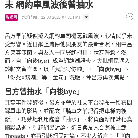
未 網約車風波後曾抽水
更新時間：12:00 2026-07-31 HKT
影視圈
呂方早前疑似捲入網約車司機罵戰風波，心情似乎未
受影響。近日網上流傳他與朋友的最新合照，相中呂
方笑容滿面，與友人一同豎起拇指，狀甚輕鬆。然
而，自「向後bye」成為網絡潮語後，大批網民湧入
該帖文留言區，以「我記得你啦」、「向後bye」、
「你死X緊喇」等「金句」洗版，令呂方再次焦點。
呂方曾抽水「向後bye」
其實事件發酵後，呂方亦曾於社交平台發布一段夜間
踩單車的影片，並配文「騎車之前記得把車梯向後
掰」，巧妙地利用諧音「抽水」，將負面新聞轉化為
幽默話題，引起網民討論。近日與友人合照被上載
Threads，亦再引起網民討論，不少人留言：「『向