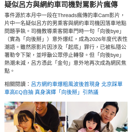
疑似呂方與網約車司機對罵影片瘋傳
事件源於本月中一段在Threads瘋傳的車Cam影片，
片中一名疑似呂方的男乘客與網約車司機因落車地點
問題爭執。司機教導乘客開車門時一句「向後bye」
（實為「向後掰」）意外爆紅，成為2026年度代表性
潮語。雖然原影片因涉及「起底」罪行，已被私隱公
署勒令下架，並呼籲公眾停止轉發。但「向後bye」
熱潮未減，呂方憑此「金句」意外地再次成為網民焦
點。
相關閱讀：
呂方網約車爆粗風波後首現身 北京踩單
車高EQ自抽 真身演繹「向後掰」引熱議