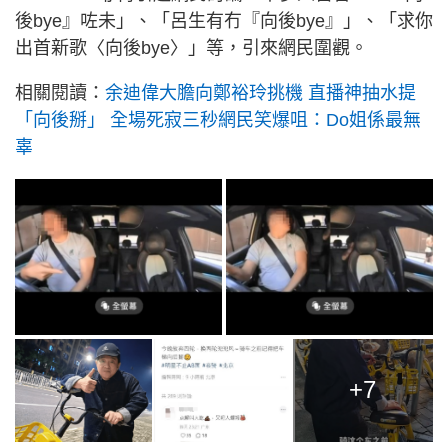
後bye』咗未」、「呂生有冇『向後bye』」、「求你
出首新歌〈向後bye〉」等，引來網民圍觀。
相關閱讀：
余迪偉大膽向鄭裕玲挑機 直播神抽水提
「向後掰」 全場死寂三秒網民笑爆咀：Do姐係最無
辜
+7