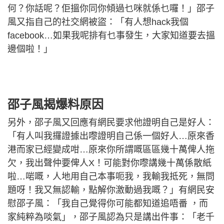
何？你話呢？佢搵你同你傾過乜咪就係乜囉！」邵子
風又指自己的社交網被盜：「有人想hack我個
facebook…如果我呢排有乜事發生，大家知道要去搵
邊個啦！」
邵子風揭爆料原因
另外，邵子風又回應有網民要求他證明自己是好人：
「有人叫我攞證據出嚟證明自己係一個好人…原來香
港而家已經變成咁…原來你所謂嘅區區幾十萬俾人拖
欠，我出聲仲要俾人X！可能對你嚟講幾十萬係散紙
啦…啱嘅，人地用自己本事呃我，我輸我抵死，無問
題呀！我又無認輸，點解你激動過我嘅？」有網民安
慰邵子風：「我自己覺得你可能都知道追唔番 ，而
家純粹為啖氣」，邵子風認為只是講出件事：「老千