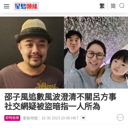
繁
简
邵子風追數風波澄清不關呂方事
社交網疑被盜暗指一人所為
更新時間：16:30 2023-10-08 HKT
即時娛樂