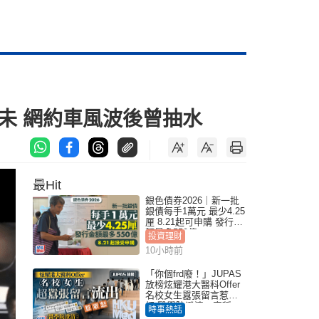
咗未 網約車風波後曾抽水
最Hit
銀色債券2026｜新一批
銀債每手1萬元 最少4.25
厘 8.21起可申購 發行金
額最多550億
投資理財
10小時前
「你個frd廢！」JUPAS
放榜炫耀港大醫科Offer
名校女生囂張留言惹眾
怒 醫學院澄清：宣稱
時事熱話
「40.5分獲錄取」不符事