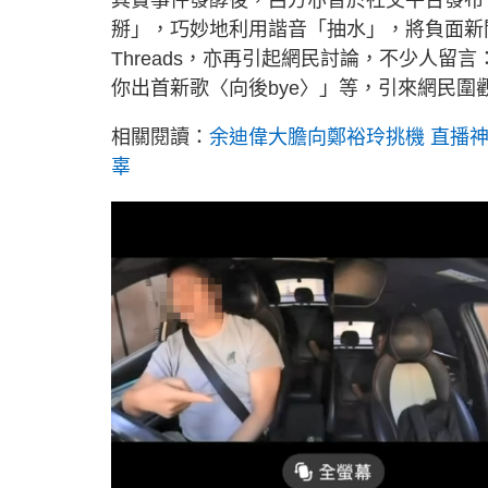
其實事件發酵後，呂方亦曾於社交平台發布
掰」，巧妙地利用諧音「抽水」，將負面新
Threads，亦再引起網民討論，不少人留
你出首新歌〈向後bye〉」等，引來網民圍
相關閱讀：
余迪偉大膽向鄭裕玲挑機 直播
辜