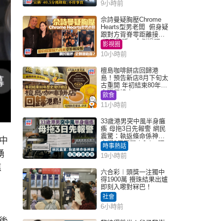
9小時前
實｜Juicy叮
佘詩曼疑胸壓Chrome
Hearts型男老闆 俯身疑
跟對方背脊零距離接觸
網民驚呼：企側邊唔
影視圈
得？
10小時前
檀島咖啡餅店回歸港
島！預告新店8月下旬太
古重開 年初結束80年歷
史灣仔總店
飲食
11小時前
33歲港男突中風半身癱
瘓 母拖3日先報警 網民
震驚：執返條命係神蹟
中
自爆2個惡習｜Juicy叮
時事熱話
湧
19小時前
焦
六合彩︱頭獎一注獨中
得1900萬 攪珠結果出爐
即刻入嚟對冧巴！
社會
6小時前