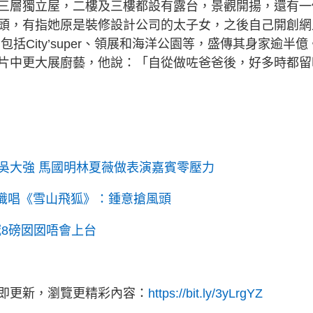
三層獨立屋，二樓及三樓都設有露台，景觀開揚，還有一
大有來頭，有指她原是裝修設計公司的太子女，之後自己開創網
團包括City’super、領展和海洋公園等，盛傳其身家逾半億
片中更大展廚藝，他說：「自從做咗爸爸後，好多時都留
吳大強 馬國明林夏薇做表演嘉賓零壓力
兒識唱《雪山飛狐》：鍾意搶風頭
減8磅囡囡唔會上台
立即更新，瀏覽更精彩內容：
https://bit.ly/3yLrgYZ