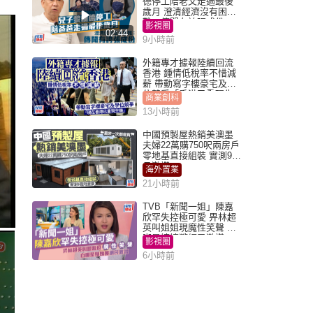
德停工陪老父走過最後
歲月 澄清經濟沒有困
難：傳聞有誇張成份
影視圈
02:44
9小時前
外籍專才據報陸續回流
香港 鍾情低稅率不惜減
薪 帶動寫字樓豪宅及學
位競爭「香港已重現生
商業創科
機」
13小時前
中國預製屋熱銷美澳墨
夫婦22萬購750呎兩房戶
零地基直接組裝 實測9個
月激讚
海外置業
21小時前
TVB「新聞一姐」陳嘉
欣罕失控極可愛 畀林超
英叫姐姐現魔性笑聲 自
嘲是姨姨獲網民激讚
影視圈
6小時前