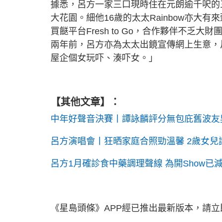
據悉，呂方一家三口現時住在元朗逾千呎的
大花園。細他16歲的太太Rainbow亦
買餸平台Fresh to Go，合作夥伴不乏大財
兩年前，呂方亦為太太出鏡宣傳網上生意，
屋企個女玩吓、湊吓女。」
【其他文章】：
中年好聲音決賽丨譚詠麟評分無包庇舊波友
呂方演唱會丨狂晒家庭合照勁溫馨 2歲女
呂方1月確診食中藥調理聲線 為開Show已
《星島頭條》APP經已推出最新版本，請