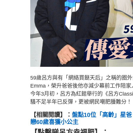
59歲呂方與有「網絡買餸天后」之稱的圈外女
Emma，榮升爸爸後他亦減少幕前工作陪
今年3月初，呂方為紅館舉行的《呂方Clas
騷不足半年已反彈，更被網民嘲肥腫難分！
【相關閱讀】：
盤點10位「高齡」星爸
戀60歲喜獲小公主
【點擊睇呂方幸福肥】：