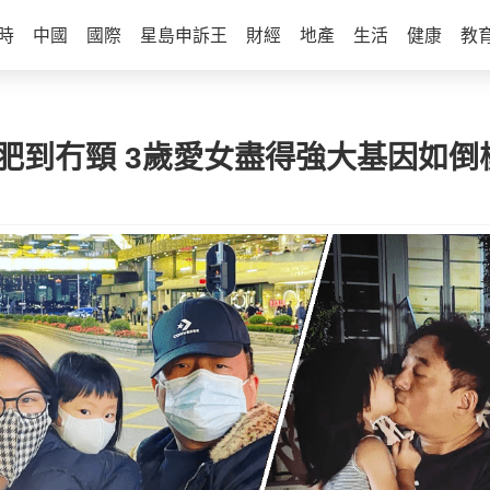
時
中國
國際
星島申訴王
財經
地產
生活
健康
教
肥到冇頸 3歲愛女盡得強大基因如倒