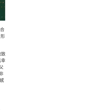
起合
身形
他致
活幸
父
非
感