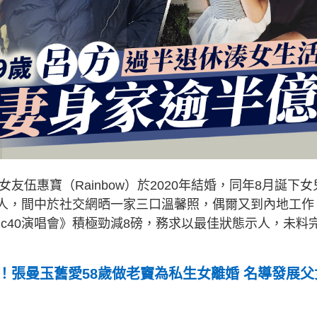
友伍惠寶（Rainbow）於2020年結婚，同年8月誕下女
家人，間中於社交網晒一家三口溫馨照，偶爾又到內地工作
sic40演唱會》積極勁減8磅，務求以最佳狀態示人，未料
！張曼玉舊愛58歲做老竇為私生女離婚 名導發展父