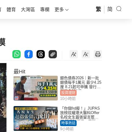
繁
简
育
體育
大灣區
專欄
更多
模
最Hit
銀色債券2026｜新一批
銀債每手1萬元 最少4.25
厘 8.21起可申購 發行金
額最多550億
投資理財
10小時前
「你個frd廢！」JUPAS
放榜炫耀港大醫科Offer
名校女生囂張留言惹眾
怒 醫學院澄清：宣稱
時事熱話
「40.5分獲錄取」不符事
9小時前
實｜Juicy叮