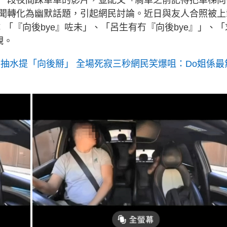
一段夜間踩單車的影片，並配文「騎車之前記得把車梯向
聞轉化為幽默話題，引起網民討論。近日與友人合照被上
言：「『向後bye』咗未」、「呂生有冇『向後bye』」、「
觀。
神抽水提「向後掰」 全場死寂三秒網民笑爆咀：Do姐係最