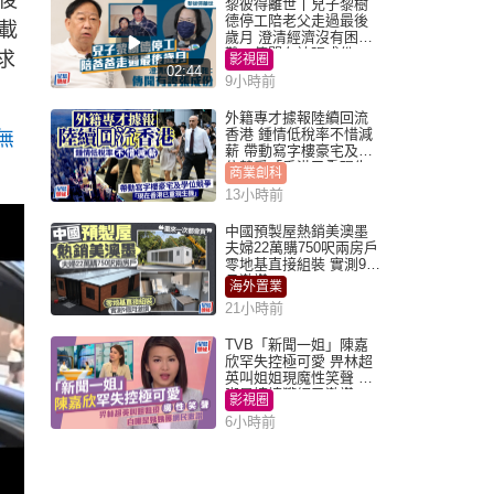
後
黎彼得離世丨兒子黎樹
德停工陪老父走過最後
載
歲月 澄清經濟沒有困
難：傳聞有誇張成份
求
影視圈
02:44
9小時前
外籍專才據報陸續回流
香港 鍾情低稅率不惜減
無
薪 帶動寫字樓豪宅及學
位競爭「香港已重現生
商業創科
機」
13小時前
中國預製屋熱銷美澳墨
夫婦22萬購750呎兩房戶
零地基直接組裝 實測9個
月激讚
海外置業
21小時前
TVB「新聞一姐」陳嘉
欣罕失控極可愛 畀林超
英叫姐姐現魔性笑聲 自
嘲是姨姨獲網民激讚
影視圈
6小時前