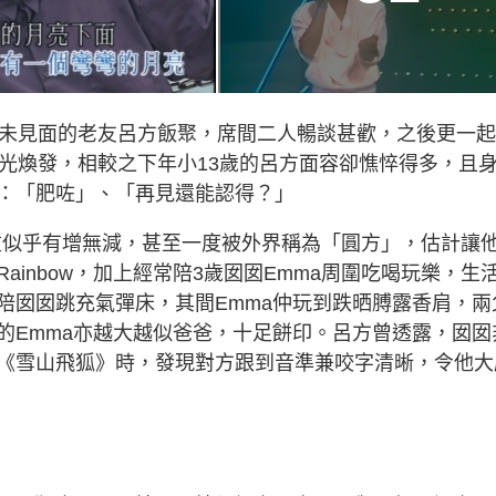
久未見面的老友呂方飯聚，席間二人暢談甚歡，之後更一
容光煥發，相較之下年小13歲的呂方面容卻憔悴得多，且
：「肥咗」、「再見還能認得？」
體重似乎有增無減，甚至一度被外界稱為「圓方」，估計讓
inbow，加上經常陪3歲囡囡Emma周圍吃喝玩樂，生
陪囡囡跳充氣彈床，其間Emma仲玩到跌晒膊露香肩，兩
的Emma亦越大越似爸爸，十足餅印。呂方曾透露，囡囡
《雪山飛狐》時，發現對方跟到音準兼咬字清晰，令他大