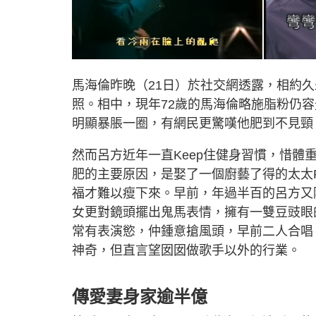
馬海倫昨晚（21日）於社交網透露，相約
照。相中，現年72歲的馬海倫略施脂粉仍
明顯暴脹一圈，有網民更驚嘆他肥到不見頸
然而呂方近年一直Keep住健身習慣，惜
肥的主要原因，是娶了一個廚藝了得的太太Ra
福才難以瘦下來。早前，年過半百的呂方又
女更對鏡頭擺出鬼馬表情，擁有一雙豆豉眼
常有表演慾，仲鍾意搶風頭，早前二人合唱
神奇，但直言望囡囡做歌手以外的行業。
傳愛妻身家逾半億