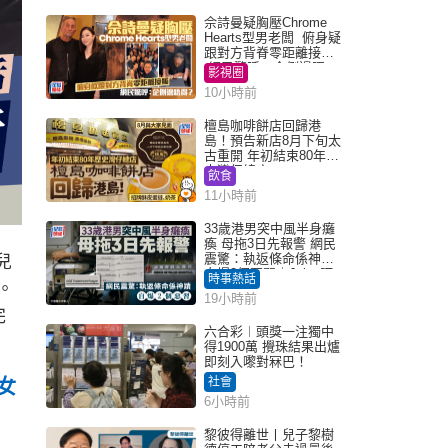
佘詩曼疑胸壓Chrome
Hearts型男老闆 俯身疑
跟對方背脊零距離接觸
網民驚呼：企側邊唔
影視圈
得？
10小時前
檀島咖啡餅店回歸港
島！預告新店8月下旬太
古重開 年初結束80年歷
史灣仔總店
飲食
11小時前
33歲港男突中風半身癱
瘓 母拖3日先報警 網民
震驚：執返條命係神蹟
兒
自爆2個惡習｜Juicy叮
時事熱話
。
19小時前
完
六合彩︱頭獎一注獨中
得1900萬 攪珠結果出爐
即刻入嚟對冧巴！
社會
女
6小時前
黎彼得離世丨兒子黎樹