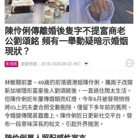
陳伶俐傳離婚後隻字不提富商老
公劉頌銘 頻有一舉動疑暗示婚姻
現狀？
更新時間：20:30 2026-08-02 HKT
影視圈
林敏驄前妻、49歲的前落選港姐陳伶俐，攜兩子改嫁
新加坡隱形富豪後人劉頌銘後，一直過住闊太生活。
但陳伶俐近年屢傳婚姻亮紅燈，今年6月被發現悄悄
將IG上的夫妻合照全數刪除，僅留下多年前的舊照，
令婚變傳聞甚囂塵上。陳伶俐近日更新社交平台，發
布一段意味深長的帖文，引起外界揣測。