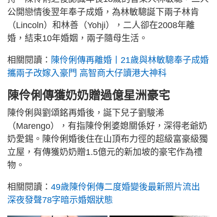
公開戀情後翌年奉子成婚，為林敏驄誕下兩子林肯
（Lincoln）和林善（Yohji），二人卻在2008年離
婚，結束10年婚姻，兩子隨母生活。
相關閱讀：
陳伶俐傳再離婚丨21歲與林敏驄奉子成婚
攜兩子改嫁入豪門 高智商大仔讀港大神科
陳伶俐傳獲奶奶贈過億星洲豪宅
陳伶俐與劉頌銘再婚後，誕下兒子劉駿浠
（Marengo），有指陳伶俐婆媳關係好，深得老爺奶
奶愛錫。陳伶俐婚後住在山頂布力徑的超級富豪級獨
立屋，有傳獲奶奶贈1.5億元的新加坡的豪宅作為禮
物。
相關閱讀：
49歲陳伶俐傳二度婚變後最新照片流出
深夜發聲78字暗示婚姻狀態