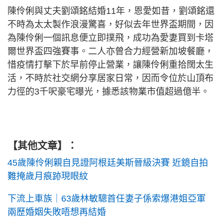
陳伶俐與丈夫劉頌銘結婚11年，恩愛如昔，劉頌銘還
不時為太太製作浪漫驚喜，好似去年世界盃期間，因
為陳伶俐一個訊息便立即撲飛，成功為愛妻買到卡塔
爾世界盃四強賽事。二人亦曾合力經營新加坡餐廳，
惜疫情打擊下於早前停止營業，讓陳伶俐重拾闊太生
活，不時於社交網分享居家日常，因而令位於山頂布
力徑的3千呎豪宅曝光，據悉該物業市值超過億半。
【其他文章】：
45歲陳伶俐親自見證阿根廷美斯晉級決賽 近鏡自拍
難掩歲月痕跡現眼紋
下流上車族｜63歲林敏驄首任妻子係索爆港姐亞軍
兩歷婚姻失敗唔想再結婚