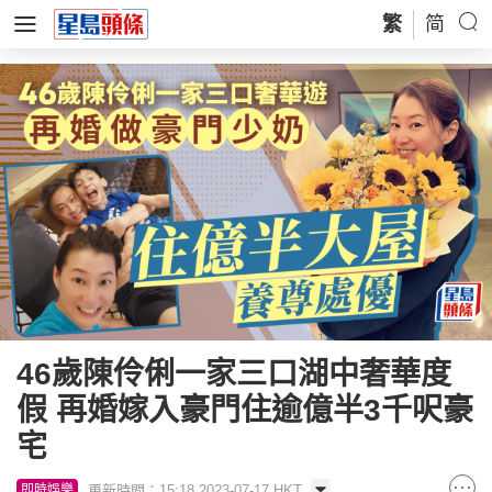
繁
简
46歲陳伶俐一家三口湖中奢華度
假 再婚嫁入豪門住逾億半3千呎豪
宅
更新時間：15:18 2023-07-17 HKT
即時娛樂