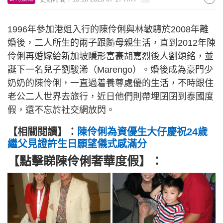
1996年參加港姐入行的陳伶俐與林敏驄於2008年離
婚後，二人所生的兩子跟隨母親生活，直到2012年陳
伶俐再婚嫁給新加坡隱形富豪胡嘉烈後人劉頌銘，並
誕下一名兒子劉駿浠（Marengo）。婚後成為豪門少
奶奶的陳伶俐，一直過着養尊處優的生活，不時跟住
老公二人世界去旅行，近日他們則帶埋囝囝到泰國度
假，還不忘於社交網放閃。
【相關閱讀】：
陳伶俐為資優生大仔慶祝24歲
繼父見證許生日願望儀式感滿分
【點擊睇陳伶俐奢華度假】：