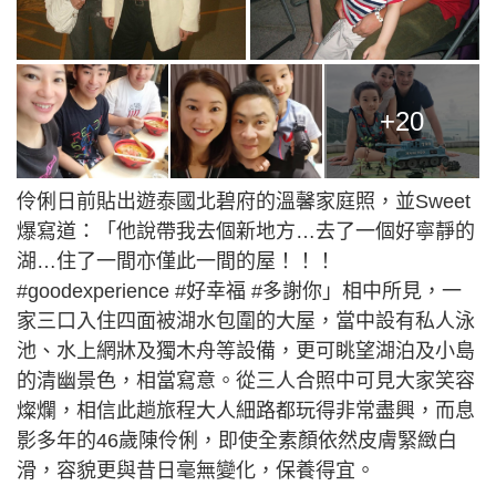
+20
伶俐日前貼出遊泰國北碧府的溫馨家庭照，並Sweet
爆寫道：「他說帶我去個新地方…去了一個好寧靜的
湖…住了一間亦僅此一間的屋！！！
#goodexperience #好幸福 #多謝你」相中所見，一
家三口入住四面被湖水包圍的大屋，當中設有私人泳
池、水上網牀及獨木舟等設備，更可眺望湖泊及小島
的清幽景色，相當寫意。從三人合照中可見大家笑容
燦爛，相信此趟旅程大人細路都玩得非常盡興，而息
影多年的46歲陳伶俐，即使全素顏依然皮膚緊緻白
滑，容貌更與昔日毫無變化，保養得宜。