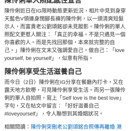
陳伶俐單人照配感性宣言
陳伶俐近日在IG限時動態更新近況，相片中見到身穿
天藍色V領連身闊腳長褲的陳伶俐，以一頭清爽短髮
示人，而富貴老公劉頌銘卻未見蹤影。陳伶俐的單人
照配文更惹人關注：「真正的幸福，不是只遇見一個
你喜歡的人。而是先找回那個，本來就完整的自
己。」陳伶俐在文末又強調愛自己，做自己：「love
yourself, be yourself」，似意有所指。
陳伶俐享受生活滋養自己
而今日（2日）陳伶俐在IG分享在餐廳內打卡，又在
露天地方飲嘢，可見陳伶俐享受生活。而另一張陳伶
俐的單人自拍照，寫上「Self love is the best love」
字句，又在帖文中留言：「好好滋養自己
#loveyourself」，令人聯想到其婚姻狀况。
相關閱讀：
陳伶俐突刪老公劉頌銘合照傳再離婚 港