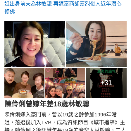
姐出身前夫為林敏驄 再嫁富商胡嘉烈後人近年潛心
修佛
+31
陳伶俐曾嫁年差18歲林敏驄
陳伶俐嫁入豪門前，曾以19歲之齡參加1996年港
姐，落選後加入TVB，成為資訊節目《城市追擊》主
持。陳伶俐之後認識年長18歲的音樂人林敏驄，二人