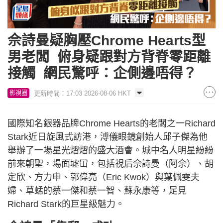
佘詩曼疑胸壓Chrome Hearts型
男老闆 俯身疑跟對方背脊零距離
接觸 網民驚呼：企側邊唔得？
更新時間：17:03 2026-08-06 HKT
影視圈
國際知名銀器品牌Chrome Hearts的老闆之一Richard
Stark近日旋風式訪港，溥儀眼鏡創始人邱子傑為他
舉辦了一場星光熠熠的盛大酒會。城中名人明星紛紛
前來朝聖，場面墟冚，包括視后佘詩曼（阿佘）、胡
定欣、方力申、郭偉亮（Eric Kwok）與葉佩雯夫
婦、草蜢的蔡一傑和蔡一智、蘇永康等，足見
Richard Stark的巨星級魅力。