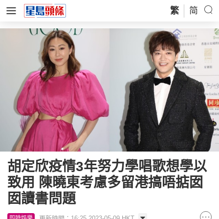
繁
简
胡定欣疫情3年努力學唱歌想學以
致用 陳曉東考慮多留港搞唔掂囡
囡讀書問題
更新時間：16:25 2023-05-09 HKT
即時娛樂