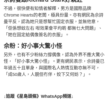
不過，很快便有知情者解釋，男方是國際品牌
Chrome Hearts的老闆，極具份量。亦有網民為佘詩
曼平反，認為她只是想幫忙固定衣服，並無他意，
「佢係想蚊左右 咁效果會平均啲 都無乜大問題」、
「她在固定給偶像簽名的衣服」。
佘粉：好小事大驚小怪
另外，也有不少粉絲力撐偶像，認為外界不應大驚小
怪，「好小事大驚小怪」。更有網民表示，佘詩曼已
年過五十且單身，與國際名人熱情互動亦無不可，
「成50歲人，人靚但冇伴，姣下又何妨？」。
↓追蹤《星島頭條》WhatsApp頻道↓