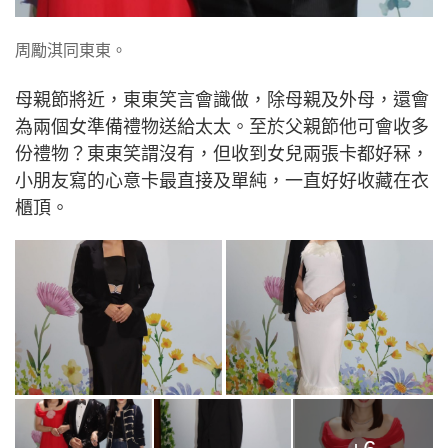
周勵淇同東東。
母親節將近，東東笑言會識做，除母親及外母，還會
為兩個女準備禮物送給太太。至於父親節他可會收多
份禮物？東東笑謂沒有，但收到女兒兩張卡都好冧，
小朋友寫的心意卡最直接及單純，一直好好收藏在衣
櫃頂。