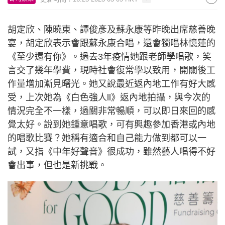
胡定欣、陳曉東、譚俊彥及蘇永康等昨晚出席慈善晚
宴，胡定欣表示會跟蘇永康合唱，還會獨唱林憶蓮的
《至少還有你》。過去3年疫情她跟老師學唱歌，笑
言交了幾年學費，現時社會復常學以致用，開關後工
作量增加漸見曙光。她又說最近返內地工作有好大感
受，上次她為《白色強人ll》返內地拍攝，與今次的
情況完全不一樣，過關非常暢順，可以即日來回的感
覺太好。說到她鍾意唱歌，可有興趣參加香港或內地
的唱歌比賽？她稱有適合和自己能力做到都可以一
試，又指《中年好聲音》很成功，雖然藝人唱得不好
會出事，但也是新挑戰。