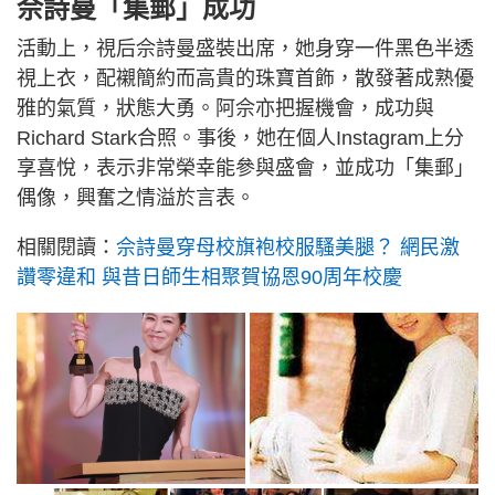
佘詩曼「集郵」成功
活動上，視后佘詩曼盛裝出席，她身穿一件黑色半透
視上衣，配襯簡約而高貴的珠寶首飾，散發著成熟優
雅的氣質，狀態大勇。阿佘亦把握機會，成功與
Richard Stark合照。事後，她在個人Instagram上分
享喜悅，表示非常榮幸能參與盛會，並成功「集郵」
偶像，興奮之情溢於言表。
相關閱讀：
佘詩曼穿母校旗袍校服騷美腿？ 網民激
讚零違和 與昔日師生相聚賀協恩90周年校慶