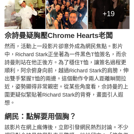
+19
佘詩曼疑胸壓Chrome Hearts老闆
然而，活動上一段影片卻意外成為網民焦點。影片
中，Richard Stark正坐著為一件黑色T恤簽名，而佘
詩曼則站在他正後方。為了穩住T恤，讓簽名過程更
順利，阿佘俯身向前，越過Richard Stark的肩膀，伸
出雙手緊握T恤的兩邊。這個動作令兩人距離瞬間拉
近，姿勢顯得非常親密。從某些角度看，佘詩曼的上
圍更疑似緊貼著Richard Stark的背脊，畫面引人遐
想。
網民：點解要用個胸？
該影片在網上瘋傳後，立即引發網民熱烈討論。不少