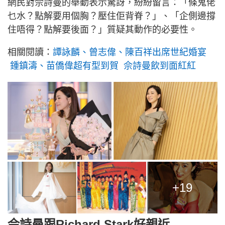
網民對佘詩曼的舉動表示驚訝，紛紛留言：「條鬼佬
乜水？點解要用個胸？壓住佢背脊？」、「企側邊撐
住唔得？點解要後面？」質疑其動作的必要性。
相關閱讀：
譚詠麟、曾志偉、陳百祥出席世紀婚宴
鍾鎮濤、苗僑偉超有型到賀 佘詩曼飲到面紅紅
+19
佘詩曼跟Richard Stark好親近