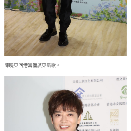
陳曉東回港籌備廣東新歌。