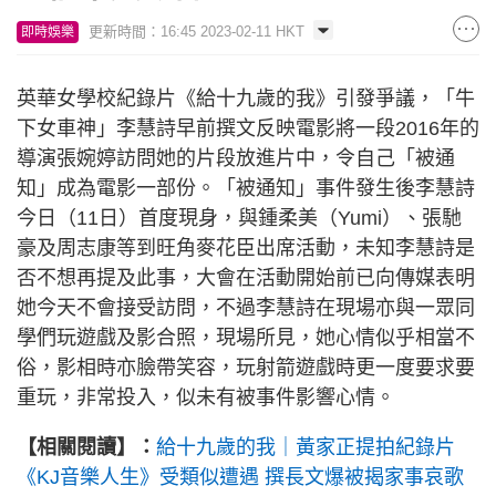
更新時間：16:45 2023-02-11 HKT
即時娛樂
英華女學校紀錄片《給十九歲的我》引發爭議，「牛
下女車神」李慧詩早前撰文反映電影將一段2016年的
導演張婉婷訪問她的片段放進片中，令自己「被通
知」成為電影一部份。「被通知」事件發生後李慧詩
今日（11日）首度現身，與鍾柔美（Yumi）、張馳
豪及周志康等到旺角麥花臣出席活動，未知李慧詩是
否不想再提及此事，大會在活動開始前已向傳媒表明
她今天不會接受訪問，不過李慧詩在現場亦與一眾同
學們玩遊戲及影合照，現場所見，她心情似乎相當不
俗，影相時亦臉帶笑容，玩射箭遊戲時更一度要求要
重玩，非常投入，似未有被事件影響心情。
【相關閱讀】：
給十九歲的我｜黃家正提拍紀錄片
《KJ音樂人生》受類似遭遇 撰長文爆被揭家事哀歌