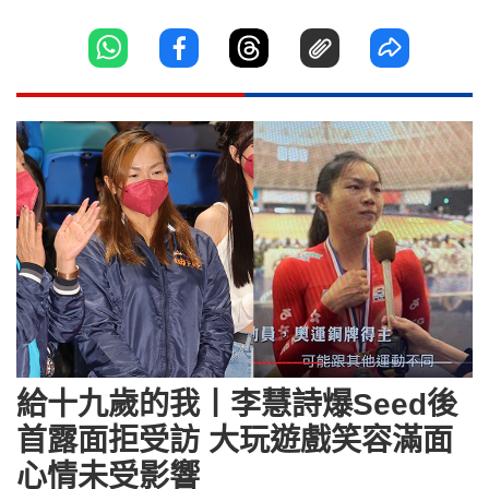
給十九歲的我丨李慧詩爆Seed後
首露面拒受訪 大玩遊戲笑容滿面
心情未受影響