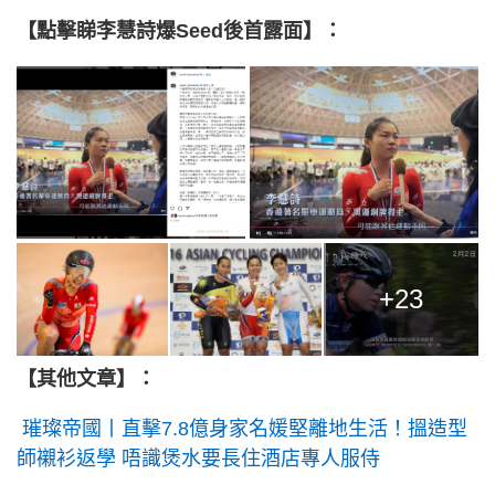
【點擊睇李慧詩爆Seed後首露面】：
+23
【其他文章】：
璀璨帝國丨直擊7.8億身家名媛堅離地生活！搵造型
師襯衫返學 唔識煲水要長住酒店專人服侍