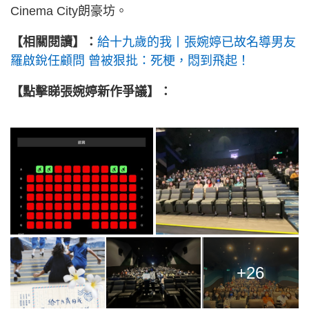
Cinema City朗豪坊。
【相關閱讀】：
給十九歲的我丨張婉婷已故名導男友
羅啟銳任顧問 曾被狠批：死梗，悶到飛起！
【點擊睇張婉婷新作爭議】：
+26