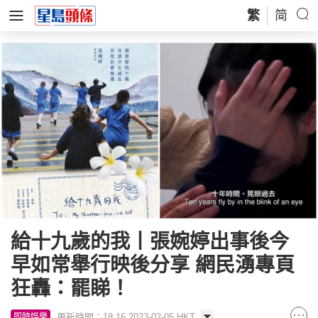
繁
简
給十九歲的我丨張婉婷出事後今
早如常舉行映後分享 網民湧專頁
狂轟：罷睇！
更新時間：18:16 2023-02-05 HKT
即時娛樂