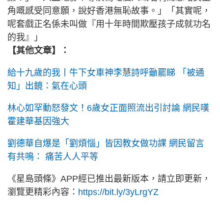
角嘅感受同意願，說好香港無恥故事。」「其實呢，
呢套戲正名係未叫做『用十年時間欺壓孩子成就功名
的我』」
【其他文章】：
給十九歲的我丨牛下女車神李慧詩呼籲罷睇 「被通
知」出鏡：氣在心頭
林心如罕動怒發文！6歲女正面照流出引討論 網民嘆
霍建華基因強大
劉德華自爆是「劉煩惱」皆因教女做功課 網民留言
有共鳴： 痛苦人人平等
《星島頭條》APP經已推出最新版本，請立即更新，
瀏覽更精彩內容：
https://bit.ly/3yLrgYZ