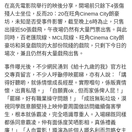
在高先電影院舉行的映後分享，開場前只餘下4張傷
殘人士坐位，反而20：20在旺角Cinema City朗豪
坊，未知是否受事件影響，截至晚上6時為止，只售
出接近50張戲飛，午夜場仍然有大量門票出售。與此
同時，百老匯院線、MCL院線、旺角Cinema City朗
豪坊和英皇戲院的大部份院綫的戲院，只剩下今日的
場次，兼且仍然有大量戲飛出售。
事件曝光後，不少網民湧到《給十九歲的我》官方社
交專頁留言，不少人呼籲停映罷睇，亦有人說：「講
得好聽啲，就係情懷成長經歷。實際嗰句，係販賣情
懷，出賣私隱。」「自願賣ok , 但而家係俾人昆！」
「罷睇，好有職業操守問題！」「成班無恥垃圾，漠
視同學既意願堅持上映仲要周圍做訪問繼續傷害學
生，根本就係霸凌，完全唔識尊重人。入場睇既同樣
都係同意霸凌，仲有面係度笑哂影相，真係禮義
廉！」「人血電影！導演為咗個人嘅名利而忽略女主