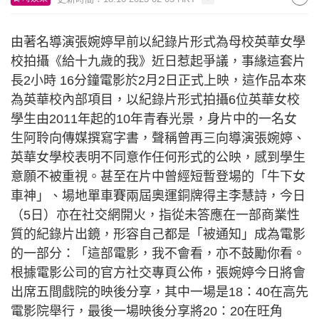
由著名導演張婉婷早前以紀錄片形式為母校英華女學
校拍攝《給十九歲的我》近日惹起爭議，事緣這套片
長2小時 16分鐘電影於2月2日正式上映，這作品本來
為英華校內部項目，以紀錄片形式拍攝6位英華女校
學生由2011年起的10年青春光景，身片中的一名女
生阿聆向傳媒撰寫字書，聲稱曾再三向導演張婉婷、
英華女學校表明不同意作任何形式的公映，感到學生
意願不被重視。甚至在片中曾經短暫登場的「牛下女
車神」、場地單車賽兩屆奧運銅牌得主李慧詩，今日
（5日）亦在社交網開火，指從未答應在一部商業性
質的紀錄片出鏡，形容自己都是「被通知」成為電影
的一部分：「這部電影，我不會看，亦不鼓勵你看。
根據電影公司的官方社交專頁公佈，張婉婷今日將會
出席五間戲院的映後分享，其中一場是18：40在高先
電影院舉行，最後一場映後分享將20：20在旺角