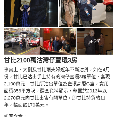
+27
甘比2100萬沽灣仔壹環3房
事實上，大劉及甘比兩夫婦近年不斷沽貨，如在4月
份，甘比已沽出手上持有的灣仔壹環3房單位，套現
2,100萬元。甘比所沽出單位為壹環高層G室，實用
面積856平方呎。翻查資料顯示，華置於2013年以
2,270萬元向甘比出售有關單位，即甘比持貨約11
年，帳面蝕170萬元。
相關文章：