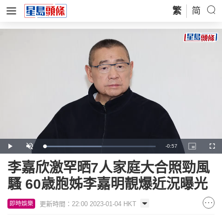
繁
简
Remaining
-
0:57
Loaded
:
Play
Unmute
Picture-
Full
51.56%
in-
Picture
Time
李嘉欣激罕晒7人家庭大合照勁風
騷 60歳胞姊李嘉明靚爆近況曝光
更新時間：22:00 2023-01-04 HKT
即時娛樂