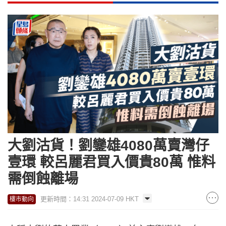
大劉沽貨！劉鑾雄4080萬賣灣仔
壹環 較呂麗君買入價貴80萬 惟料
需倒蝕離場
更新時間：14:31 2024-07-09 HKT
樓市動向