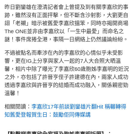
昨日劉鑾雄在澄清記者會上曾提及到有關李嘉欣的事
跡，雖然沒有正面抨擊，但不斷含沙射影，大劉更自
詡「老襯」暗示被舊愛李嘉欣搵笨，同時亦揭開商場
The ONE並非由李嘉欣以「一生中最愛」而命名之
謎！事件席捲全港，事隔一日網絡上仍然議論紛紛。
不過被點名而牽涉在內的李嘉欣的心情似乎未受影
響，更在IG上分享與家人一起的7人大合照大晒溫
馨，相片中除了曝光了李嘉欣60歲胞姊李嘉明的近況
之外，亦包括了許晉亨侄子許建德在內，兩家人成功
透過李嘉欣與許晉亨的結婚而成功融入，關係親密勁
溫馨！
相關閱讀：
李嘉欣17年前談劉鑾雄片翻Hit 稱輾轉得
知舊愛登報賀生日：鼓勵佢同傳媒講