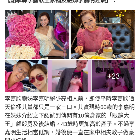
【點擊睇李嘉欣全家福及胞姊李嘉明近照】：
+23
李嘉欣胞姊李嘉明絕少亮相人前，即使平時李嘉欣晒
天倫極其量都只是一家三口。其實現時60歲的李嘉明
在妹妹介紹之下認試到傳聞有10億身家的「眼鏡大
王」顧毅勇及後結婚，43歲時更加高齡產子。不過李
嘉明生活相當低調，婚後便一直在家中相夫教子做豪