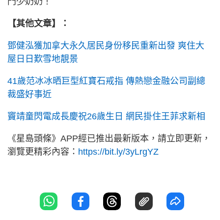
門少奶奶！
【其他文章】：
鄧健泓獲加拿大永久居民身份移民重新出發 爽住大
屋日日歎雪地靚景
41歲范冰冰晒巨型紅寶石戒指 傳熱戀金融公司副總
裁盛好事近
竇靖童閃電成長慶祝26歲生日 網民掛住王菲求新相
《星島頭條》APP經已推出最新版本，請立即更新，
瀏覽更精彩內容：
https://bit.ly/3yLrgYZ