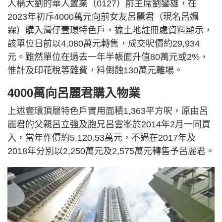
人稱大劉的華人置業（0127）前主席劉鑾雄，在
2023年初斥4000萬元向前女友呂麗君（現名呂姵
霖）購入灣仔壹環特色戶，據土地註冊處資料顯示，
該單位日前以4,080萬元轉售，成交呎價約29,934
元。雖然單位在過去一年半帳面升值80萬元或2%，
惟計及印花稅等雜費，料倒蝕130萬元離場。
4000萬向呂麗君購入物業
上述壹環頂層特色戶實用面積1,363平方呎，原由呂
麗君的父親呂立強及胞兄呂雲峯於2014年2月一同買
入，當年作價約5,120.53萬元，不過在2017年及
2018年分別以2,250萬元及2,575萬元轉售予呂麗君。