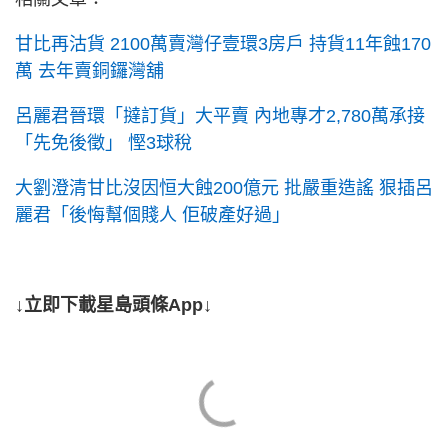
甘比再沽貨 2100萬賣灣仔壹環3房戶 持貨11年蝕170
萬 去年賣銅鑼灣舖
呂麗君晉環「撻訂貨」大平賣 內地專才2,780萬承接
「先免後徵」 慳3球稅
大劉澄清甘比沒因恒大蝕200億元 批嚴重造謠 狠插呂
麗君「後悔幫個賤人 佢破產好過」
↓立即下載星島頭條App↓