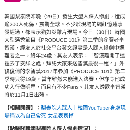
韓國梨泰院昨晚（29日）發生大型人踩人慘劇，造成
逾200人死傷，震驚全球。不少於現場的網紅憶述事
發經過，都表示猶如災難片現場。今日（30日）韓國
大型選秀節目《PRODUCE 101》第二季的參賽者李
智漢，經友人於社交平台發文證實是人踩人慘劇中遇
難者之一，終年24歲。其友人表示：「智漢離開了這
裡去了安詳之處，拜託大家來送智漢最後一程。」外
貌俊俏的李智漢2017年參加《PRODUCE 101》第二
季時只得19歲，當年雖然未能進入決賽，但亦令他成
功入行做明星，而且有不少Fans。其友人透露李智漢
將於11月1日出殯。
【相關閱讀】：
梨泰院人踩人丨韓國YouTuber身處現
場稱以為自己會死 女星表哀悼
【點擊睇韓國梨泰院人踩人慘劇情況】：