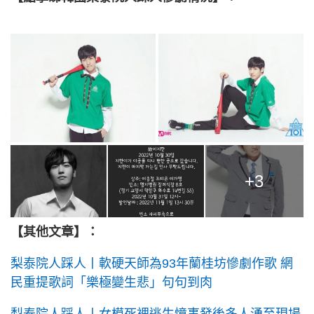
+3
【其他文章】：
梨泰院人踩人丨軟硬天師為93年蘭桂坊慘劇作歌 網
民重提歌詞「樂極變生悲」句句到肉