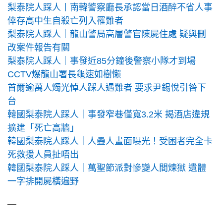
梨泰院人踩人丨南韓警察廳長承認當日酒醉不省人事
倖存高中生自殺亡列入罹難者
梨泰院人踩人｜龍山警局高層警官陳屍住處 疑與刪
改案件報告有關
梨泰院人踩人｜事發近85分鐘後警察小隊才到場
CCTV爆龍山署長龜速如樹懶
首爾逾萬人燭光悼人踩人遇難者 要求尹錫悅引咎下
台
韓國梨泰院人踩人｜事發窄巷僅寬3.2米 揭酒店違規
擴建「死亡高牆」
韓國梨泰院人踩人｜人疊人畫面曝光！受困者完全卡
死救援人員扯唔出
韓國梨泰院人踩人｜萬聖節派對慘變人間煉獄 遺體
一字排開屍橫遍野
—