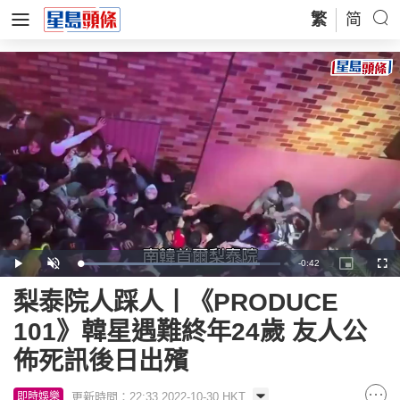
繁
简
Remaining
-
0:42
Loaded
:
Play
Unmute
Picture-
Full
89.52%
in-
Picture
Time
梨泰院人踩人丨《PRODUCE
101》韓星遇難終年24歲 友人公
佈死訊後日出殯
更新時間：22:33 2022-10-30 HKT
即時娛樂