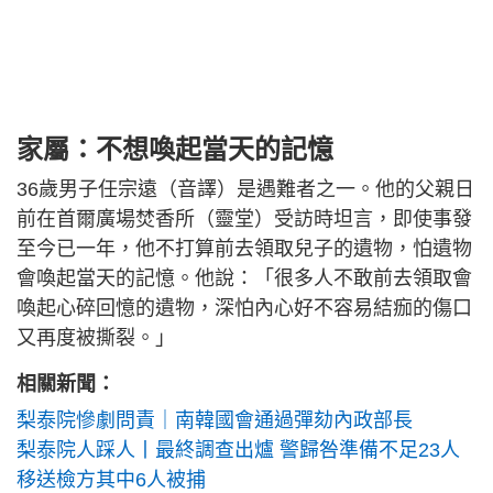
家屬：不想喚起當天的記憶
36歲男子任宗遠（音譯）是遇難者之一。他的父親日
前在首爾廣場焚香所（靈堂）受訪時坦言，即使事發
至今已一年，他不打算前去領取兒子的遺物，怕遺物
會喚起當天的記憶。他說：「很多人不敢前去領取會
喚起心碎回憶的遺物，深怕內心好不容易結痂的傷口
又再度被撕裂。」
相關新聞：
梨泰院慘劇問責｜南韓國會通過彈劾內政部長
梨泰院人踩人丨最終調查出爐 警歸咎準備不足23人
移送檢方其中6人被捕