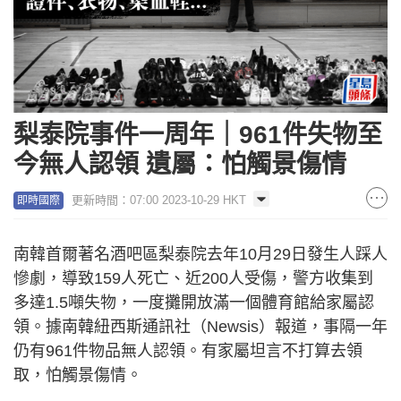
梨泰院事件一周年｜961件失物至
今無人認領 遺屬：怕觸景傷情
更新時間：07:00 2023-10-29 HKT
即時國際
南韓首爾著名酒吧區梨泰院去年10月29日發生人踩人
慘劇，導致159人死亡、近200人受傷，警方收集到
多達1.5噸失物，一度攤開放滿一個體育館給家屬認
領。據南韓紐西斯通訊社（Newsis）報道，事隔一年
仍有961件物品無人認領。有家屬坦言不打算去領
取，怕觸景傷情。