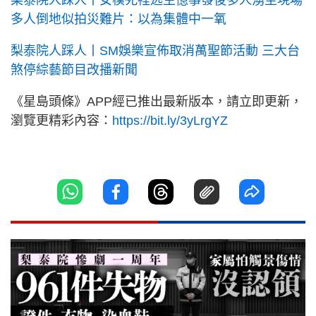
梨泰院人踩人丨女模死裡逃生憶事發後多人湧至現場
多人倒地似拍災難片：以為集體中一氧
梨泰院人踩人丨SM娛樂宣佈取消萬聖節活動 三大台
煞停綜藝節目改播新聞
《星島頭條》APP經已推出最新版本，請立即更新，
瀏覽更精彩內容：
https://bit.ly/3yLrgYZ