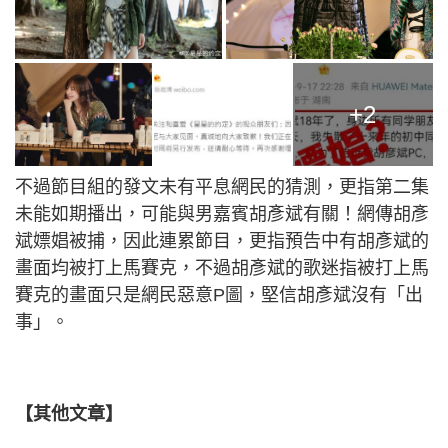
+2
不過節目組的發文未有平息網民的猜測，更指第二集
未能如期播出，可能與男嘉賓胡彥斌有關！網傳胡彥
斌嫖娼被捕，因此連累節目，更指預告中有胡彥斌的
畫面均被打上馬賽克，不過胡彥斌的歌迷指被打上馬
賽克的畫面只是網民惡意P圖，堅信胡彥斌沒有「出
事」。
【其他文章】