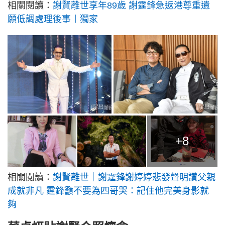
相關閱讀：
謝賢離世享年89歲 謝霆鋒急返港尊重遺
願低調處理後事丨獨家
+8
相關閱讀：
謝賢離世｜謝霆鋒謝婷婷悲發聲明讚父親
成就非凡 霆鋒籲不要為四哥哭：記住他完美身影就
夠