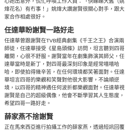
心她出意外，慌忙呼喚工作人員：「快睇睇大舊（姚
煒花名）有冇事！」姚煒大讚謝賢很關心對手，跟大
家合作相處很好。
任達華盼謝賢一路好走
任達華曾跟謝賢在TVB經典劇集《千王之王》合演兩
師徒，任達華接受《星島頭條》訪問，坦言聽到四哥
離開，心很不舒服。謝賢當年在劇集飾演其師父，任
達華當時是新丁，對四哥最深刻印象是經常嘻嘻哈
哈，即使拍得幾辛苦，在任何環境都笑著面對。任達
華坦言四哥的樂觀和笑聲對他很大影響，不論順逆
境，以四哥的精神遇任何波折都樂觀面對。任達華視
謝賢是自己的超級偶像，他會不斷學習其人生態度，
希望四哥一路好走。
薛家燕不捨謝賢
正在馬來西亞進行拍攝工作的薛家燕，透過短訊回覆