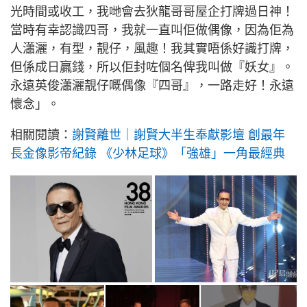
光時間或收工，我哋會去狄龍哥哥屋企打牌過日神！
當時有幸認識四哥，我就一直叫佢做偶像，因為佢為
人瀟灑，有型，靚仔，風趣！我其實唔係好識打牌，
但係成日贏錢，所以佢封咗個名俾我叫做『妖女』。
永遠英俊瀟灑靚仔嘅偶像『四哥』，一路走好！永遠
懷念」。
相關閱讀：
謝賢離世｜謝賢大半生奉獻影壇 創最年
長金像影帝紀錄 《少林足球》「強雄」一角最經典