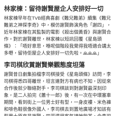
林家棟：
留待謝賢屋企人安排好一切
林家棟早年在TVB經典喜劇《難兄難弟》續集《難兄
難弟之神探李奇》中，模仿謝賢飾演角色「謝四」，
近年林家棟在其監製的電影《殺出個黃昏》與謝賢合
作。對於謝賢離世，林家棟以短訊回覆《星島頭
條》：「唔好意思，喺呢個階段我覺得我唔適合講太
多嘢，留待佢屋企人安排好一切先啦。🙏🙏🙏」
李司棋欣賞謝賢樂觀態度坦蕩
謝賢昔日劇集拍檔李司棋接受《星島頭條》訪問，李
司棋得悉四哥離世，坦言連對方有病也不知，因從來
合作後就少聯絡對手。李司棋談到對謝賢最深刻印
象，是二人拍完《蕭十一郎》後，有一次在中環塞車
期間，看到街上一位男士好有型，一身皮褸、米色褲
和啡色鞋很像外國人，李司棋去到置地廣場才知該有