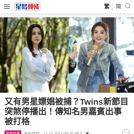
繁
简
又有男星嫖娼被捕？Twins新節目
突煞停播出！傳知名男嘉賓出事
被打格
更新時間：17:15 2022-09-26 HKT
即時娛樂