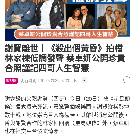
謝賢離世丨《殺出個黃昏》拍檔
林家棟低調發聲 蔡卓妍公開珍貴
合照謹記四哥人生智慧
更新時間：18:25 2026-07-20 HKT
影視圈
謝霆鋒的父親謝賢（四哥）今日（20日）被《星島頭
條》獨家曝光死訊，震驚整個娛樂圈。謝賢縱橫影壇
數十載，地位崇高且人緣甚佳，其離世消息公開後，
曾與謝賢合作的林家棟回覆《星島頭條》外，蔡卓妍
也在社交平台發文悼念。