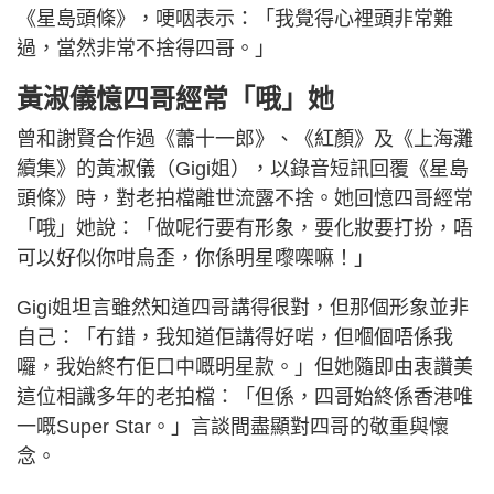
《星島頭條》，哽咽表示：「我覺得心裡頭非常難
過，當然非常不捨得四哥。」
黃淑儀憶四哥經常「哦」她
曾和謝賢合作過《蕭十一郎》、《紅顏》及《上海灘
續集》的黃淑儀（Gigi姐），以錄音短訊回覆《星島
頭條》時，對老拍檔離世流露不捨。她回憶四哥經常
「哦」她說：「做呢行要有形象，要化妝要打扮，唔
可以好似你咁烏歪，你係明星嚟㗎嘛！」
Gigi姐坦言雖然知道四哥講得很對，但那個形象並非
自己：「冇錯，我知道佢講得好啱，但嗰個唔係我
囉，我始終冇佢口中嘅明星款。」但她隨即由衷讚美
這位相識多年的老拍檔：「但係，四哥始終係香港唯
一嘅Super Star。」言談間盡顯對四哥的敬重與懷
念。