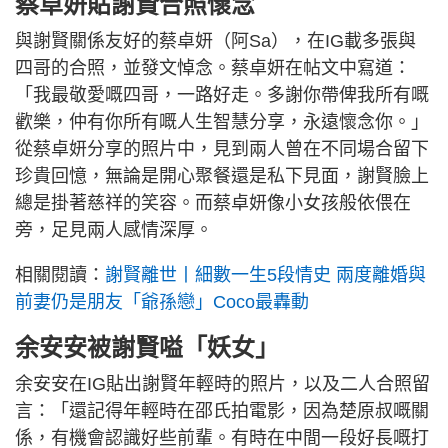
蔡卓妍貼
謝賢
合照懷念
與謝賢關係友好的蔡卓妍（阿Sa），在IG載多張與
四哥的合照，並發文悼念。蔡卓妍在帖文中寫道：
「我最敬愛嘅四哥，一路好走。多謝你帶俾我所有嘅
歡樂，仲有你所有嘅人生智慧分享，永遠懷念你。」
從蔡卓妍分享的照片中，見到兩人曾在不同場合留下
珍貴回憶，無論是開心聚餐還是私下見面，謝賢臉上
總是掛著慈祥的笑容。而蔡卓妍像小女孩般依偎在
旁，足見兩人感情深厚。
相關閱讀：
謝賢離世丨細數一生5段情史 兩度離婚與
前妻仍是朋友「爺孫戀」Coco最轟動
余安安被謝賢嗌「妖女」
余安安在IG貼出謝賢年輕時的照片，以及二人合照留
言：「還記得年輕時在邵氏拍電影，因為楚原叔嘅關
係，有機會認識好些前輩。有時在中間一段好長嘅打