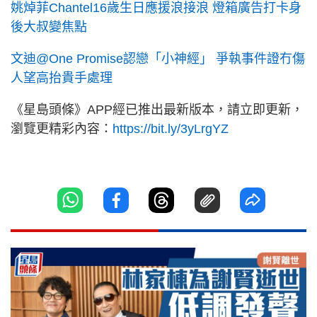
姚焯菲Chantel16歲生日應援浪接浪 燈箱廣告打卡身
後大叔變焦點
文迪@One Promise認戀「小神經」 爭執事件證冇傷
人望高抬貴手處理
《星島頭條》APP經已推出最新版本，請立即更新，
瀏覽更精彩內容：
https://bit.ly/3yLrgYZ