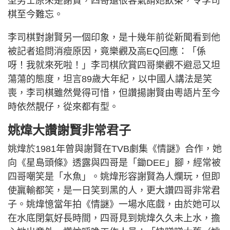
型男士原來是謝賢，四哥還很客氣請她飲茶，令李司
棋至今難忘。
李司棋對謝賢另一個印象，是十幾年前從新聞看到他
被記者追問消瘦原因，竟樂觀及高EQ回應：「係
呀！我就來死啦！」李司棋欣賞四哥樂觀不避忌又坦
蕩蕩的態度，坦言89歲大年紀，以中國人講法是笑
喪，李司棋雖然覺得可惜，但讚揚謝賢由粵語片至今
時依然靚仔，從來都有型。
姚煒大讚謝賢非常君子
姚煒於1981年曾與謝賢在TVB劇集《情謎》合作，她
向《星島頭條》透露與四哥是「鋤DEE」腳，經常被
四哥嘲笑是「水魚」。姚煒形容謝賢為人爛玩，但即
使羸輸都笑，是一日笑到黑的人，更大讚四哥非常君
子。姚煒憶當年拍《情謎》一場水底戲，由於她可以
在水底閉氣好長時間，四哥見到姚煒久久未上水，擔