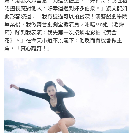
角，漸為大眾留意，到這次擔正，「好神奇！我性格
唔擅長應對他人。好幸運遇到好多伯樂。」凌文龍如
此形容際遇，「我冇諗過可以拍戲㗎！演藝戲劇學院
畢業後，我做舞台劇劇全職演員，咁啱Mo姐（毛舜
筠）睇到我表演，我先第一次接觸電影拍《黃金
花》。」在今天市道不景氣下，他反而有機會做主
角，「真心離奇！」