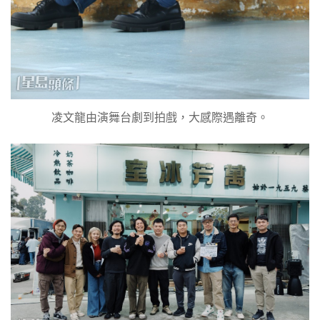
凌文龍由演舞台劇到拍戲，大感際遇離奇。