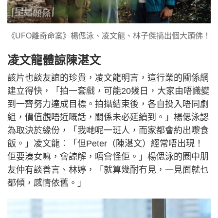
《UFO離奇命案》楊偲泳、凌文龍、林子傑搞出個大頭佛！
凌文龍體諒陳湛文
該片也談友誼的珍貴，凌文龍明言，這行業的關係網
建立得快，「拍一套戲，可能20幾日，大家由唔識變
到一齊努力達成目標。拍攝結束後，各自投入唔同劇
組，價值觀唔近嘅話，關係未必延續到。」楊偲泳認
為取決於緣份，「我哋呢一班人，而家都會約出嚟食
飯。」凌文龍︰「但Peter（陳湛文）經常唔出現！
佢要湊女嘛，會諒解，唔會怪佢。」楊偲泳的圈中朋
友仲有談善言、林婷，「就算幾耐冇見，一見面就乜
都傾，感情依舊。」