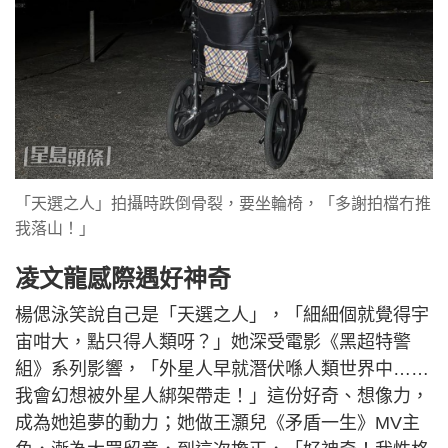
「天選之人」拍攝時跌倒骨裂，要坐輪椅，「多謝拍檔冇推
我落山！」
凌文龍感際遇好神奇
楊偲泳笑說自己是「天選之人」，「細細個就覺得宇
宙咁大，點只得人類呀？」她深受電影《黑超特警
組》系列影響，「外星人早就潛伏喺人類世界中……
我會幻想被外星人綁架帶走！」這份好奇、想像力，
成為她追夢的動力；她做王灝兒《矛盾一生》MV主