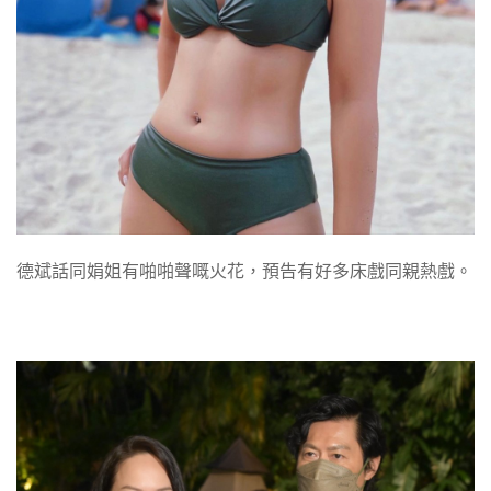
德斌話同娟姐有啪啪聲嘅火花，預告有好多床戲同親熱戲。