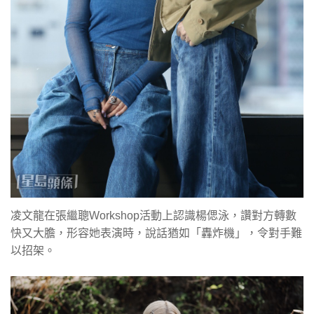
凌文龍在張繼聰Workshop活動上認識楊偲泳，讚對方轉數
快又大膽，形容她表演時，說話猶如「轟炸機」，令對手難
以招架。