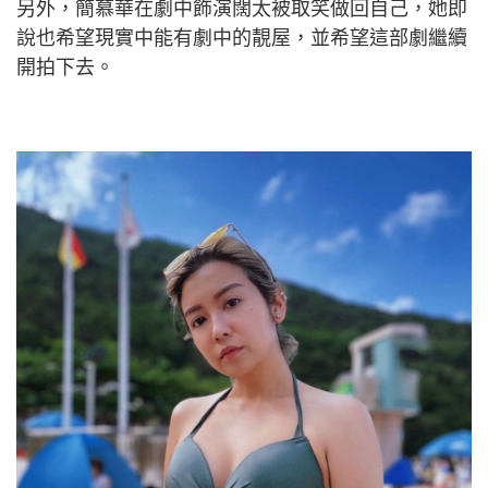
另外，簡慕華在劇中飾演闊太被取笑做回自己，她即
說也希望現實中能有劇中的靚屋，並希望這部劇繼續
開拍下去。