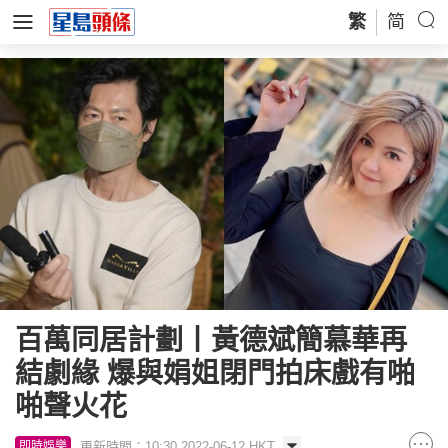
繁
简
百萬同居計劃丨黃德斌簡慕華再
結劇緣 爆與娟姐閉門拍床戲有啪
啪聲火花
更新時間：10:30 2022-06-12 HKT
即時娛樂