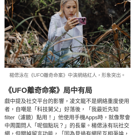
楊偲泳在《UFO離奇命案》中演網絡紅人，形象突出。
《UFO離奇命案》局中有局
戲中提及社交平台的影響，凌文龍不是網絡重度使用
者，自嘲是「科技舅父」好落後，「我最近先知
filter（濾鏡）點用！」他使用手機Apps時，就像聚會
中周圍問人「呢個點玩？」的長輩。楊偲泳有玩社交
網，但關掉留言功能，「因為見過有網民互相爭論，