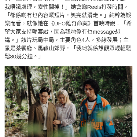
我唔識處理，索性關掉！」她會睇Reels打發時間，
「都係啲冇乜內容嘅短片，笑完就滑走。」純粹為娛
樂而看，就像她在《UFO離奇命案》首映時說︰「希
望大家支持呢套戲，因為我哋係冇乜message想
講。」該片玩局中局，主要角色4人，多線發展；主
景是茶餐廳、馬鞍山郊野，「我哋就係想觀眾輕輕鬆
鬆80幾分鐘。」