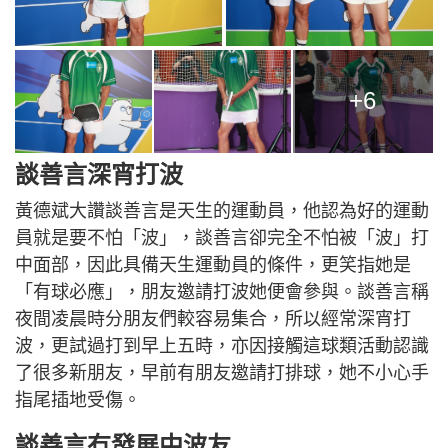
+6
談善言深宵打波
黃德斌大讚談善言是天生的運動員，他認為好的運動
員就是要不怕「波」，談善言卻完全不怕被「波」打
中面部，因此具備天生運動員的條件，更笑指她是
「有球必應」，朋友邀請打波她便會參與。談善言稱
夜間凌晨時分朋友們較容易集合，所以經常深宵打
波，更試過打到早上五時，亦因接觸這球類活動認識
了很多新朋友，早前有朋友邀請打排球，她不小心手
指尾插地受傷。
談善言冇發展中波友