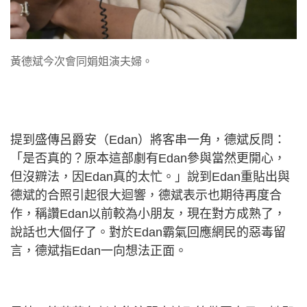
黃德斌今次會同娟姐演夫婦。
提到盛傳呂爵安（Edan）將客串一角，德斌反問：
「是否真的？原本這部劇有Edan參與當然更開心，
但沒辧法，因Edan真的太忙。」說到Edan重貼出與
德斌的合照引起很大迴響，德斌表示也期待再度合
作，稱讚Edan以前較為小朋友，現在對方成熟了，
說話也大個仔了。對於Edan霸氣回應網民的惡毒留
言，德斌指Edan一向想法正面。