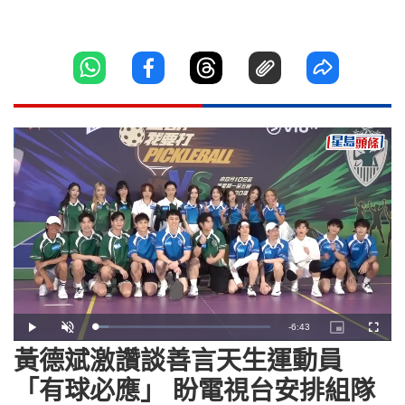
Remaining
-
6:43
Loaded
:
Play
Unmute
Picture-
Fullscr
7.82%
in-
Picture
黃德斌激讚談善言天生運動員
Time
「有球必應」 盼電視台安排組隊