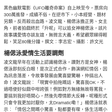
黑色幽默電影《UFO離奇命案》自上映至今，票房向
300萬進發，成績不俗。在逆市下，小本經營、題材
另類，反而殺出血路。凌文龍、楊偲泳擔正男、女主
角，前者拍戲終於「升呢」可以追女神楊偲泳，該片
故事講愛情亦談友誼，無微言大義，希望觀眾睇得輕
鬆，笑足80幾分鐘。撰文︰李志宏、攝影︰許文光
楊偲泳愛情生活要調劑
凌文龍早年在活動上認識楊偲泳，讚對方是女神，楊
偲泳即刻反白眼！是次正式合作，飾演網紅情侶，因
為訊息落差，令故事發展由驚喜變驚嚇，仲搞出人
命！凌文龍說︰「現實中拍拖嘅話，驚喜我OK，不
過唔使好似戲中咁誇張！例如對方無緣無故辱罵我，
要搞到我好唔開心，然後先嚟情節大反轉，呢種形式
只會令我更加討厭你，太Dramatic嘞！」楊偲泳就表
示︰「情侶之間嘅小驚喜，點都要有㗎，係生活嘅小