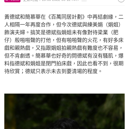
黃德斌和簡慕華在《百萬同居計劃》中再結劇緣，二
人相隔一年再度合作，但今次德斌與練美娟（娟姐）
飾演夫婦。搞笑是德斌指娟姐未有像對待梁業（肥
仔）般啪啪聲的打他，但有啪啪聲的火花，有好多床
戲和親熱戲，又指跟娟姐拍親熱戲有難度也不容易，
但不肯劇透。簡慕華也好奇的問德斌有沒有騷肌，爆
料指德斌和娟姐是閉門拍床戲，因此也看不到，很期
待欣賞；德斌只表示未去到要清場的程度。