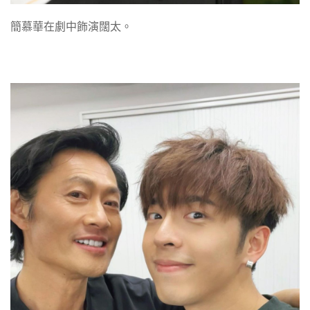
簡慕華在劇中飾演闊太。