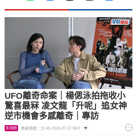
Loaded
:
Unmute
5.32%
UFO離奇命案｜楊偲泳拍拖收小
驚喜最冧 凌文龍「升呢」追女神
逆市機會多感離奇｜專訪
更新時間：21:45 2026-07-17 HKT
影視圈