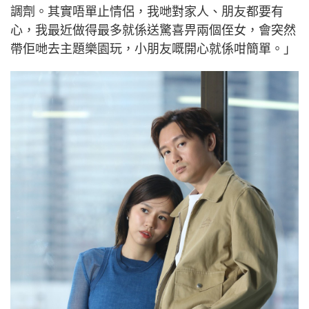
調劑。其實唔單止情侶，我哋對家人、朋友都要有
心，我最近做得最多就係送驚喜畀兩個侄女，會突然
帶佢哋去主題樂園玩，小朋友嘅開心就係咁簡單。」