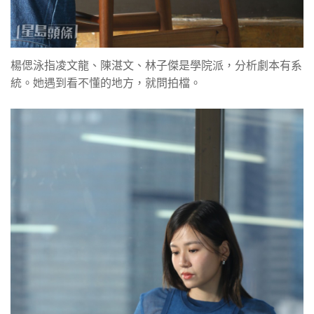
楊偲泳指凌文龍、陳湛文、林子傑是學院派，分析劇本有系
統。她遇到看不懂的地方，就問拍檔。