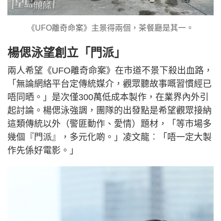
《UFO離奇命案》主景得兩個，茶餐廳是其一。
楊偲泳望創立「門派」
兩人希望《UFO離奇命案》在市道不景下殺出血路，
「無論網絡平台定傳統媒介，觀眾聽故事嘅習慣經已
唔同晒。」是次僅300萬低成本製作，在業界內外引
起討論。楊偲泳強調，團隊的出發點是希望觀眾接納
這類傳統以外（警匪動作、愛情）題材，「等市場多
幾個『門派』，多元化啲。」凌文龍︰「唔一定大製
作先係好電影。」