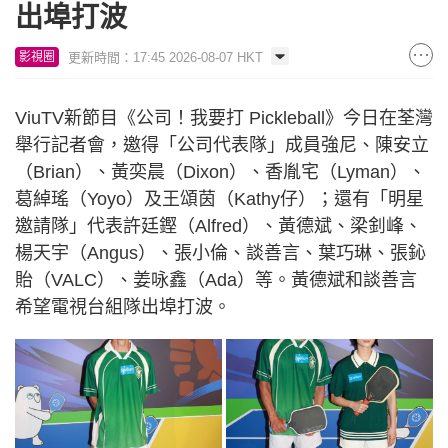
出埠打波
更新時間：17:45 2026-08-07 HKT
影視圈
ViuTV新節目《公司！我要打 Pickleball》今日在荃灣
舉行記者會，邀得「公司代表隊」成員強尼、陳安立
（Brian）、黃奕晨（Dixon）、香胤宅（Lyman）、
葛綽瑤（Yoyo）及王頌茵（Kathy仔）；還有「明星
邀請隊」代表許廷鏗（Alfred）、黃德斌、梁釗峰、
楊天宇（Angus）、張小倫、談善言、葉巧琳、張鈊
貽（VALC）、姜咏鑫（Ada）等。黃德斌和談善言
希望電視台組隊出埠打波。