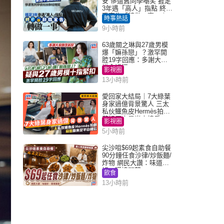
安 慘遭舊同學嘲笑 捱足
3年遇「高人」指點 終辭
職宣告「轉做一事」｜
時事熱話
Juicy叮
9小時前
63歲關之琳與27歲男模
爆「嫲孫戀」？激罕開
腔19字回應：多謝大家
掛念近況
影視圈
13小時前
愛回家大結局｜7大綠葉
身家過億背景驚人 三太
私伙鱷魚皮Hermès拍劇
蘇姐原來是半山樓后
影視圈
5小時前
尖沙咀$69起素食自助餐
90分鐘任食沙律/炒飯麵/
炸物 網民大讚：味道
好，環境闊落
飲食
13小時前