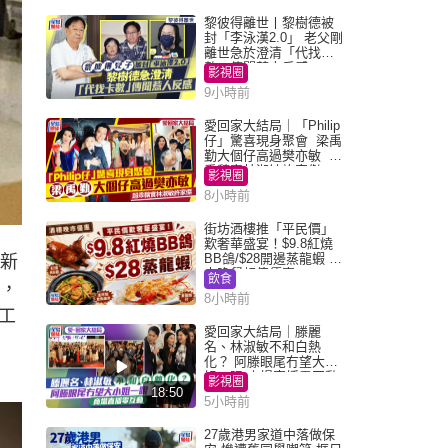
黎彼得離世丨黎樹德被
封「李泳漢2.0」 老父剛
離世急於澄清「代找卡
數」傳聞惹人反感
影視圈
9小時前
愛回家大結局｜「Philip
仔」驚喜現身聚會 梁禹
勤大個仔高過樊亦敏 超
乖黐實林淑敏許家傑
影視圈
8小時前
街坊酒樓推「平民價」
歎奢華盛宴！$9.8紅燒
BB鴿/$28開邊蒸龍蝦 3
為新
大晚餐超值優惠
飲食
下，
8小時前
工
愛回家大結局｜滕麗
名、林淑敏不和白熱
化？ 阿滕眼尾冇望大小
姐一眼 商場直播零互動
影視圈
18:50
5小時前
27歲港男家道中落做保