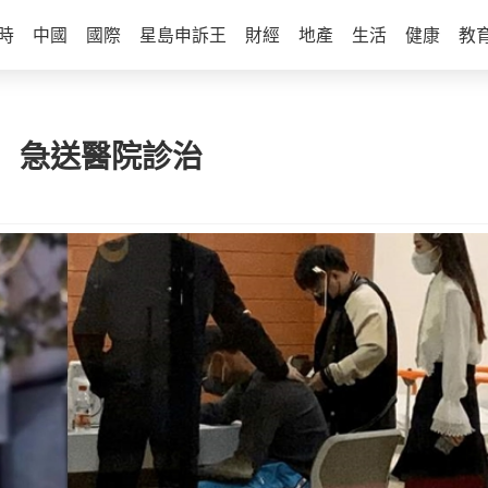
時
中國
國際
星島申訴王
財經
地產
生活
健康
教
 急送醫院診治