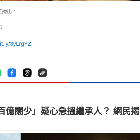
正播出。
此
bit.ly/3yLrgYZ
「百億闊少」疑心急搵繼承人？ 網民