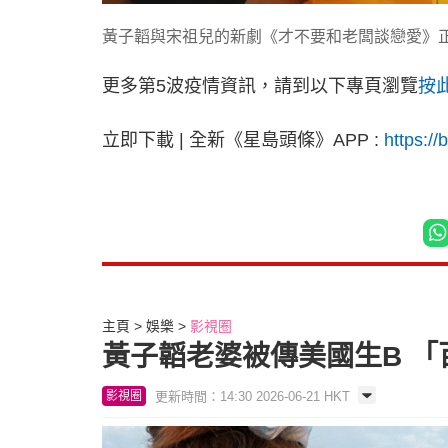
黃子韜與宋祖兒的新劇《才不要和老闆談戀愛》
更多第5波疫情資訊，請到以下專頁瀏覽
按
立即下載 | 全新《星島頭條》APP :
https://
主頁
娛樂
影視圈
黃子韜老婆被傳美國生B 
更新時間：14:30 2026-06-21 HKT
影視圈