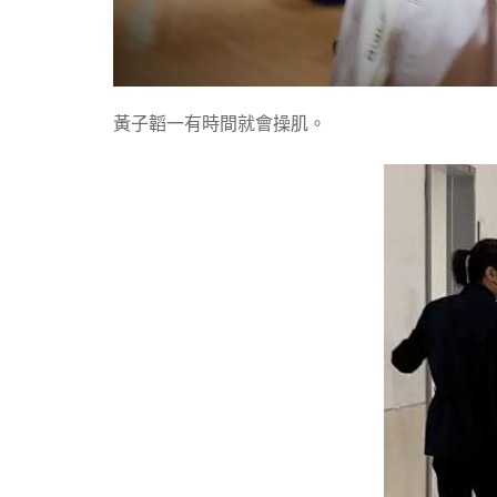
黃子韜一有時間就會操肌。