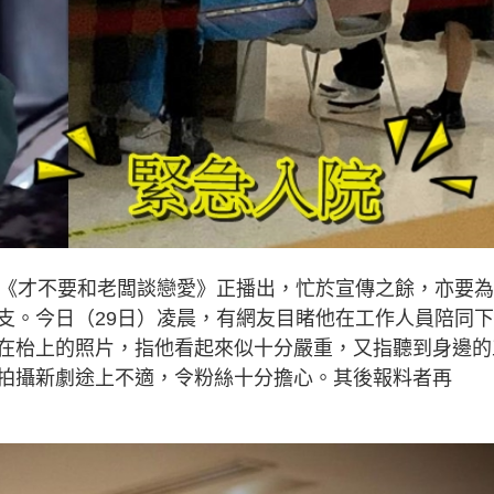
劇《才不要和老闆談戀愛》正播出，忙於宣傳之餘，亦要
支。今日（29日）凌晨，有網友目睹他在工作人員陪同
在枱上的照片，指他看起來似十分嚴重，又指聽到身邊的
拍攝新劇途上不適，令粉絲十分擔心。其後報料者再