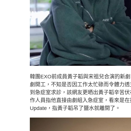
韓團EXO前成員黃子韜與宋祖兒合演的新
劇開工，不知是否因工作太忙碌而令體力透
到急症室求診，該網友更晒出黃子韜辛苦伏
作人員指他直接由劇組入急症室，看來是在
Update，指黃子韜吊了鹽水就離開了。