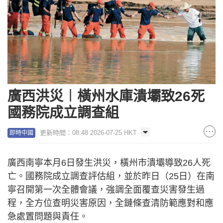
廣西洪災︱橫州水庫潰壩致26死
國務院成立調查組
更新時間：08:48 2026-07-25 HKT
即時中國
廣西南寧本月6日發生洪災，橫州市潰壩導致26人死
亡。國務院成立調查評估組，並於昨日（25日）在南
寧召開第一次全體會議，強調全面覆查災害發生過
程，全方位查明災害原因，全鏈條查清防範應對和應
急處置問題與責任。