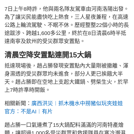
7日上午8時許，他與兩名隊友駕車由河南洛陽出發。
為了讓災民能盡快吃上熱食，三人星夜兼程，在高速
公路上輪流駕駛、不眠不休。歷經整整22個小時的長
途跋涉、跨越1,600多公里，終於在8日清晨6時半抵
達南寧及欽州的受災群眾安置點。
清晨空降安置點連開15大鍋
抵達現場後，趙占勝發現安置點內大量剛被撤離、渾
身濕透的受災群眾均未進食，部分人更已挨餓大半
天。趙占勝即在空地上支起大鐵鍋、劈柴生火，於早
上7時許準時開飯。
相關新聞：
廣西洪災︱抓木機水中撈豬似玩夾娃娃
官方：不是AI︱有片
趙占勝一口氣連煮了15大鍋配料滿滿的河南特產燴
麵，讓超過1,000名受災群眾和救援隊員在寒冷潮濕