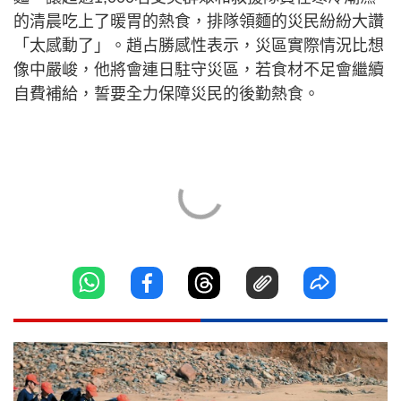
的清晨吃上了暖胃的熱食，排隊領麵的災民紛紛大讚
「太感動了」。趙占勝感性表示，災區實際情況比想
像中嚴峻，他將會連日駐守災區，若食材不足會繼續
自費補給，誓要全力保障災民的後勤熱食。