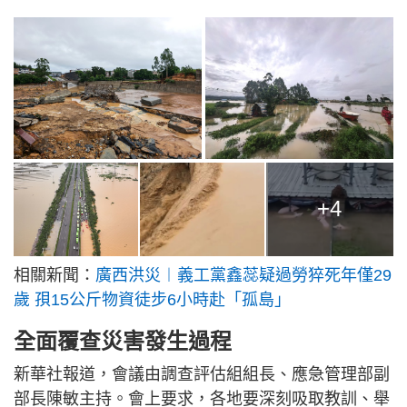
+4
相關新聞：
廣西洪災︱義工黨鑫蕊疑過勞猝死年僅29
歲 孭15公斤物資徒步6小時赴「孤島」
全面覆查災害發生過程
新華社報道，會議由調查評估組組長、應急管理部副
部長陳敏主持。會上要求，各地要深刻吸取教訓、舉