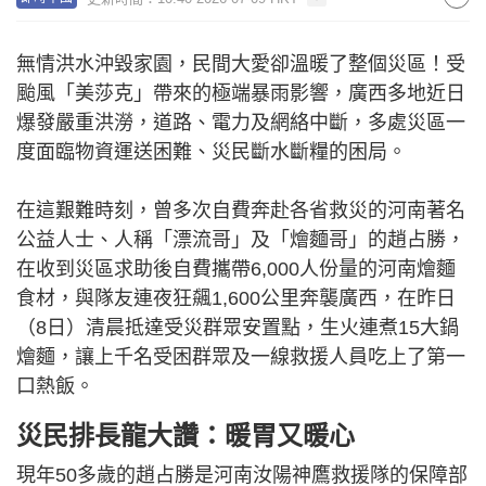
無情洪水沖毀家園，民間大愛卻溫暖了整個災區！受
颱風「美莎克」帶來的極端暴雨影響，廣西多地近日
爆發嚴重洪澇，道路、電力及網絡中斷，多處災區一
度面臨物資運送困難、災民斷水斷糧的困局。
在這艱難時刻，曾多次自費奔赴各省救災的河南著名
公益人士、人稱「漂流哥」及「燴麵哥」的趙占勝，
在收到災區求助後自費攜帶6,000人份量的河南燴麵
食材，與隊友連夜狂飆1,600公里奔襲廣西，在昨日
（8日）清晨抵達受災群眾安置點，生火連煮15大鍋
燴麵，讓上千名受困群眾及一線救援人員吃上了第一
口熱飯。
災民排長龍大讚：暖胃又暖心
現年50多歲的趙占勝是河南汝陽神鷹救援隊的保障部