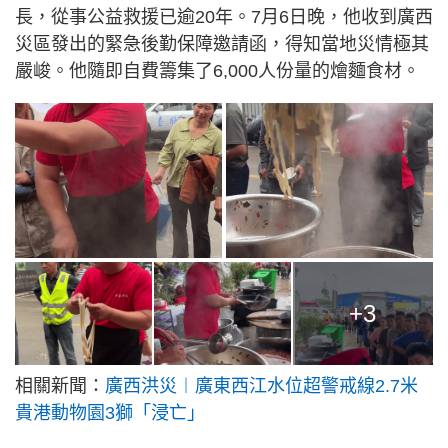
長，從事公益救援已逾20年。7月6日晚，他收到廣西
災區發出的緊急後勤保障邀請函，得知當地災情極其
嚴峻。他隨即自費籌集了6,000人份量的燴麵食材。
+3
相關新聞：
廣西洪災︱廣東西江水位超警戒線2.7米
貴港動物園3獅「浸亡」